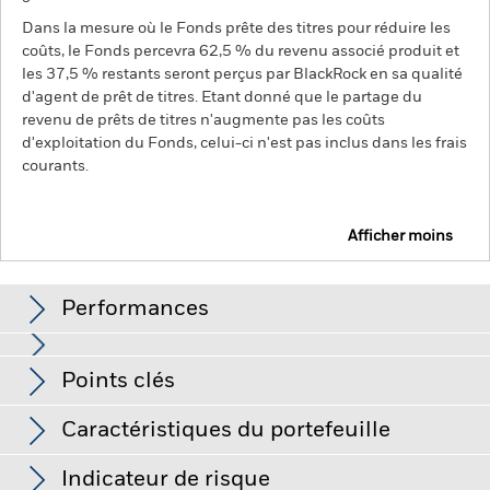
Dans la mesure où le Fonds prête des titres pour réduire les
coûts, le Fonds percevra 62,5 % du revenu associé produit et
les 37,5 % restants seront perçus par BlackRock en sa qualité
d'agent de prêt de titres. Etant donné que le partage du
revenu de prêts de titres n'augmente pas les coûts
d'exploitation du Fonds, celui-ci n'est pas inclus dans les frais
courants.
Afficher moins
BGF Emerging Markets Impact Bond Fund
Performances
Graphique
Points clés
Le risque de crédit, les fluctuations des taux d'intérêt et/ou
les défauts de l'émetteur auront un impact significatif sur la
performance des titres de créance. Les titres de créance de
Voir le graphique complet
Caractéristiques du portefeuille
qualité inférieure à investment grade (non-investment grade)
Net Assets of Fund
USD 73 488 763
peuvent être plus sensibles aux fluctuations de ces risques
au 07/août/2026
que les titres de créance possédant une notation plus élevée.
Indicateur de risque