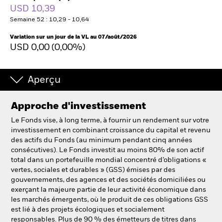
France
USD 10,39
Change location
Semaine 52 : 10,29 - 10,64
BlackRock
Variation sur un jour de la VL au 07/août/2026
USD 0,00 (0,00%)
iShares
Aperçu
Aladdin
Approche d'investissement
Notre société
Le Fonds vise, à long terme, à fournir un rendement sur votre
investissement en combinant croissance du capital et revenu
des actifs du Fonds (au minimum pendant cinq années
consécutives). Le Fonds investit au moins 80% de son actif
total dans un portefeuille mondial concentré d’obligations «
vertes, sociales et durables » (GSS) émises par des
gouvernements, des agences et des sociétés domiciliées ou
exerçant la majeure partie de leur activité économique dans
les marchés émergents, où le produit de ces obligations GSS
est lié à des projets écologiques et socialement
responsables. Plus de 90 % des émetteurs de titres dans