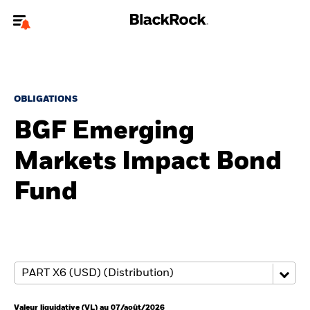
Bienvenue sur le site BlackRock pour les particuliers
Pour accéder directement à un autre site BlackRock, veuillez mettre à
jour
votre type d'utilisateur
.
OBLIGATIONS
BGF Emerging
Nous connaître
Markets Impact Bond
Produits
Fund
Thèmes
Education
Particuliers
Valeur liquidative (VL) au 07/août/2026