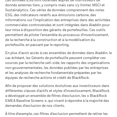
Les données ESG sont obtenues auprès de fournisseurs de
Des pondérations négatives peuvent être le résultat de
d’un fonds, veuillez vous reporter à son prospectus.
*Le 06/mai/2025, le Fonds a changé de nom et/ou d’objectif
(French - Belgium^France)
Previous
1
2
3
Ne
Positions susceptibles de modification.
donnés externes tiers, y compris mais sans s'y limiter, MSCI et
Catégorie Morningstar
Global Flexible Bond - CHF
circonstances spécifiques (par exemple de différences de
et de politique d’investissement.
Période de détention recommandée : 3 ans
Sustainalytics. Ces séries de données comprennent des notes
Hedged
timing entre les dates de transaction et de règlement de titres
Pour consulter la méthodologie de MSCI sur laquelle
Exemple d’investissement CHF 10 000
ESG, des indicateurs relatifs aux émissions carbone, des
achetés par les Fonds) et/ou de l'utilisation de certains
Liquidité du fonds
Quotidienne, sur la base d'un
reposent les indicateurs de participation aux secteurs
informations sur l'implication des entreprises dans des activitées
instruments financiers, comme les produits dérivés, qui
BlackRock Global Funds - Annual Report
prix à terme
2021
2022
2023
2024
2025
d'activité, utilisez les liens
ci-dessous.
commerciales controversées et sont intégrées dans Aladdin pour
au
peuvent être utilisés pour acquérir ou réduire une exposition
(French - France)
Kate Galustian
leur mise à disposition des gérants de portefeuilles. Ces outils
SEDOL
BKPVWL2
au marché et/ou à des fins de gestion des risques. Allocations
Rendement total
Scénarios
MSCI - Armes controversées
permettent de piloter l'ensemble du processus d'investissement,
0,00%
2,6
1,0
2,2
susceptibles de modification.
(%) CHF
de la recherche à la construction et à la modélisation du
BlackRock Global Funds - Annual Report
au 30/juin/2026
portefeuille, en passant par le reporting.
Il n’y a pas de rendement minimum garanti. 
Minimal
(French)
Indice de
référence
MSCI - Armes nucléaires
0,00%
En plus d’avoir accès à ces ensembles de données dans Aladdin, le
comparateur 1
Ce que vous pourriez obtenir après déducti
au 30/juin/2026
cas échéant, les Gérants de portefeuille peuvent compléter ces
Tension
(%) EUR
Rendement annuel moyen
sources par la recherche sell-side, les rapports des organisations
BlackRock Global Funds - Annual report and
MSCI - Armes à feu civiles
0,00%
non gouvernementales, les données publiées par les entreprises
audited financial statements (French)
au 30/juin/2026
Ce que vous pourriez obtenir après déducti
La performance indiquée est calculée après déduction des
et les analyses de recherche fondamentale préparées par les
Défavorable
Rendement annuel moyen
frais courants. Les frais d’entrée/de sortie ne sont pas inclus
équipes de recherche actions et crédit de BlackRock.
MSCI - Tabac
0,00%
dans le calcul.
Sustainability related disclosure - FIGO-E-AG
au 30/juin/2026
Afin de proposer des solutions évolutives aux investisseurs dans
Ce que vous pourriez obtenir après déducti
(en)
Intermédiaire
Rendement annuel moyen
différentes classes d'actifs et styles d'investissement, BlackRock
Les chiffres indiqués se rapportent aux performances
MSCI - Contrevenants au
0,00%
a développé un ensemble de filtres d'exclusion, les « BlackRock
Pacte mondial des Nations
passées.
Les performances passées ne sont pas un indicateur
Unies
EMEA Baseline Screens », qui visent à répondre à la majorité des
Ce que vous pourriez obtenir après déducti
fiable des performances futures. Les marchés pourraient
Favorable
Rendement annuel moyen
au 30/juin/2026
demandes d'exclusion de nos clients.
Sustainability related disclosure - FIGO-E-AG
évoluer très différemment. Ceci peut vous aider à évaluer la
(fr)
façon dont le fonds a été géré dans le passé
Le scénario de tension montre ce que vous pourriez obtenir
À titre d'exemple, ces filtres d'exclusion permettent de retirer les
MSCI - Charbon thermique
0,00%