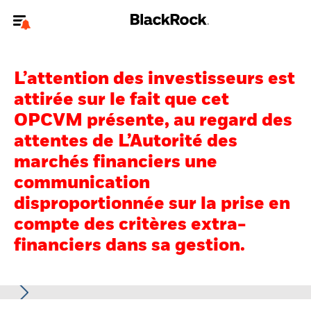
Bienvenue sur le site BlackRock pour les particuliers
L’attention des investisseurs est
Pour accéder directement à un autre site BlackRock, veuillez mettre à
jour
votre type d'utilisateur
.
attirée sur le fait que cet
OPCVM présente, au regard des
Nous connaître
attentes de L’Autorité des
marchés financiers une
Produits
communication
Thèmes
disproportionnée sur la prise en
compte des critères extra-
Education
financiers dans sa gestion.
Particuliers