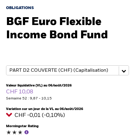
France
Change location
OBLIGATIONS
BGF Euro Flexible
BlackRock
Income Bond Fund
iShares
Aladdin
Notre société
Valeur liquidative (VL) au 06/août/2026
CHF 10,08
Semaine 52 : 9,87 - 10,15
Variation sur un jour de la VL au 06/août/2026
CHF -0,01 (-0,10%)
Morningstar Rating