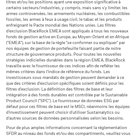
titres et/ou les positions ayant une exposition significative à
La performance est indiquée sur la base de la Valeur nette
dans des situations de marché extrêmes.
au 30/juin/2026
certains secteurs/industries, y compris, mais sans s'y limiter, les
d’inventaire (VNI), avec le revenu brut réinvesti le cas échéant.
BlackRock Global Funds - Prospectus (French
MSCI - Sables bitumineux
0,00%
armes controversées, les armements nucléaires, les combustibles
Le rendement de votre investissement peut augmenter ou
- France)
au 30/juin/2026
fossiles, les armes à feux à usage civil, le tabac et les produits
diminuer en raison des fluctuations des devises si votre
enfreignant le Pacte mondial des Nations unies. Les filtres
investissement est effectué dans une devise autre que celle
d'exclusion BlackRock EMEA sont appliqués à tous les nouveaux
utilisée dans le calcul des performances passées. Source :
fonds de gestion active en Europe, au Moyen-Orient et en Afrique
BlackRock Global Funds - Prospectus
Blackrock
("EMEA"), sur la base de la règle "se conformer ou expliquer" par
(English)
Données sur la
24,37%
participation aux secteurs
nos équipes de gestion de portefeuille faisant partie de notre
d'activité
structure de gouvernance produits. Pour toutes les nouvelles
BlackRock Global Funds - Prospectus (French
au 30/juin/2026
stratégies indicielles durables dans la région EMEA, BlackRock
- Belgium^France)
travaille avec le fournisseur de ces indices afin de refléter les
Pourcentage des avoirs du
76,81%
mêmes critères dans l'indice de référence du fonds. Les
fonds à l'égard desquels
investisseurs sous mandats de gestion peuvent demander à ce
des données ne sont pas
que des critères d'exclusion spécifiques soient définis pour les
disponibles
BlackRock Global Funds - Prospectus -
filtres d'exclusion. La définition des filtres de base et leur
au 30/juin/2026
Addendum (French - France)
intégration à des fonds durables est contrôlée par le Sustainable
Product Council ("SPC"). Le fournisseur de données ESG par
L'exposition de BlackRock aux secteurs d'activité, telle qu'elle
défaut pour ces filtres de base est le MSCI, néanmoins les équipes
est indiquée ci-dessus, pour le charbon thermique et les
d'investissement peuvent choisir d'utiliser Sustainalytics ou
sables bitumineux, est calculée et déclarée pour les
Voir tous les documents
d'autres sources de données personnalisées selon les besoins.
entreprises qui tirent plus de 5 % de leurs revenus du
charbon thermique ou des sables bitumineux, tel que défini
Pour de plus amples informations concernant la réglementation
par MSCI ESG Research. L’exposition aux entreprises qui
SFDR au niveau des fonds et/ou des compartiments, veuillez vous