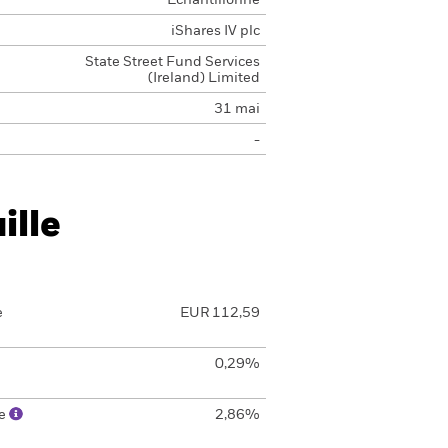
Echantillonné
iShares IV plc
State Street Fund Services
(Ireland) Limited
31 mai
-
ille
e
EUR 112,59
0,29%
le
2,86%