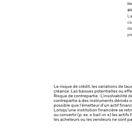
in
ai
La
ca
de
pe
Le risque de crédit, les variations de tau
créance. Les baisses potentielles ou effe
Risque de contrepartie : L'insolvabilité 
contrepartie à des instruments dérivés o
possible que l'émetteur d'un actif financ
Lorsqu’une institution financière se ret
ou convertir (p. ex. « bail-in ») les actif
les acheteurs ou les vendeurs ne sont p