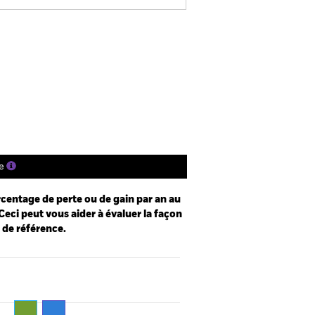
e
Prospectus
Télécharger
nique
s
Documentation
e
centage de perte ou de gain par an au
Ceci peut vous aider à évaluer la façon
e de référence.