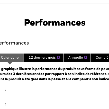
PRIIP KID
Fich
d UCITS ETF
tech
Performances
es
Points clés
Principales position
erformances
Calendaire
12 derniers mois
Annuelle
Cumulé
ge: 2022-04-25 00:00:00 to 2026-08-05 00:00:00.
: -10 to 20.
 graphique illustre la performance du produit sous forme de pour
urs des 3 dernières années par rapport à son indice de référence. 
nt le produit a été géré dans le passé et à le comparer à son indic
art
5
r chart with 2 data series.
e chart has 1 X axis displaying categories.
e chart has 1 Y axis displaying Values. Range: 0 to 5.
4