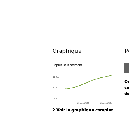
iShares € Ultrashort Bon
Aperçu
Performanc
Graphique
P
Depuis le lancement
Depuis le lancement
Line chart with 224 data points.
The chart has 1 X axis displaying Time. Ran
11 000
The chart has 1 Y axis displaying values. Range
Ce
co
10 000
do
9 000
31 déc 2023
31 déc 2025
Ch
End of interactive chart.
Ba
Voir le graphique complet
Th
Th