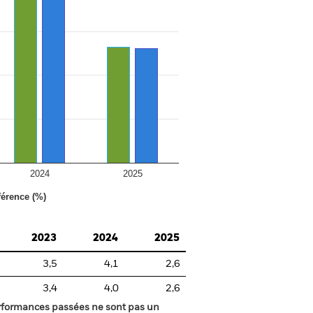
2024
2025
férence (%)
2023
2024
2025
3,5
4,1
2,6
3,4
4,0
2,6
rformances passées ne sont pas un