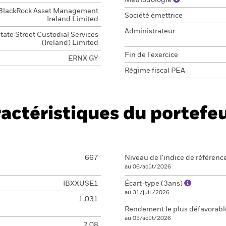
Méthodologie
BlackRock Asset Management
Société émettrice
Ireland Limited
Administrateur
tate Street Custodial Services
(Ireland) Limited
Fin de l'exercice
ERNX GY
Régime fiscal PEA
actéristiques du portefeu
667
Niveau de l'indice de référenc
au 06/août/2026
IBXXUSE1
Écart-type (3ans)
au 31/juil./2026
1,031
Rendement le plus défavorab
au 05/août/2026
2,08