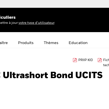
iculiers
ettre à jour
votre type d'utilisateur
.
ître
Produits
Thèmes
Education
PRIIP KID
Fic
tec
€ Ultrashort Bond UCITS