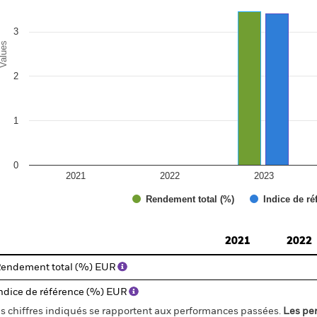
3
alues
2
1
0
2021
2022
2023
Rendement total (%)
Indice de ré
d of interactive chart.
2021
2022
endement total (%) EUR
ndice de référence (%) EUR
s chiffres indiqués se rapportent aux performances passées.
Les pe