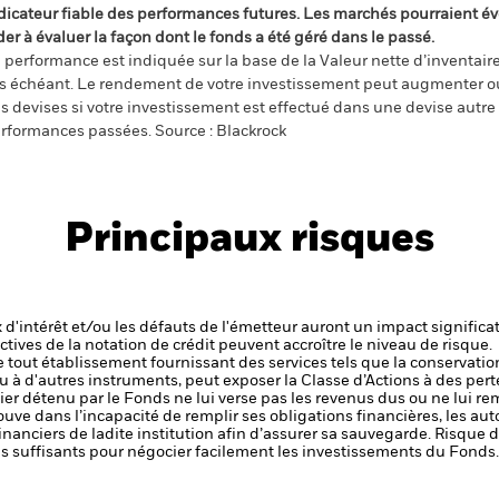
dicateur fiable des performances futures. Les marchés pourraient év
der à évaluer la façon dont le fonds a été géré dans le passé.
 performance est indiquée sur la base de la Valeur nette d’inventaire 
s échéant. Le rendement de votre investissement peut augmenter ou
s devises si votre investissement est effectué dans une devise autre q
rformances passées. Source : Blackrock
Principaux risques
x d'intérêt et/ou les défauts de l'émetteur auront un impact significat
ctives de la notation de crédit peuvent accroître le niveau de risque.
de tout établissement fournissant des services tels que la conservatio
u à d'autres instruments, peut exposer la Classe d’Actions à des pert
ier détenu par le Fonds ne lui verse pas les revenus dus ou ne lui re
rouve dans l’incapacité de remplir ses obligations financières, les a
s financiers de ladite institution afin d’assurer sa sauvegarde.
Risque de
as suffisants pour négocier facilement les investissements du Fonds.