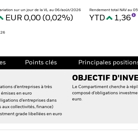
ariation sur un jour de la VL au 06/août/2026
Rendement total NAV au 0
EUR 0,00 (0,02%)
YTD
1,36
026
es
Points clés
Principales position
OBJECTIF D'INV
ations d’entreprises à très
Le Compartiment cherche à répli
composé d’obligations investmen
t émises en euro
euro.
ligations d’entreprises dans
s aux collectivités, finance)
estment grade libellées en euro