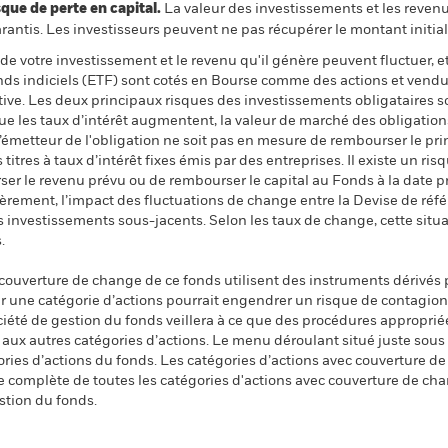
 de perte en capital.
La valeur des investissements et les reven
ntis. Les investisseurs peuvent ne pas récupérer le montant initial
de votre investissement et le revenu qu'il génère peuvent fluctuer, et 
onds indiciels (ETF) sont cotés en Bourse comme des actions et vend
ative. Les deux principaux risques des investissements obligataires son
que les taux d’intérêt augmentent, la valeur de marché des obligatio
l’émetteur de l'obligation ne soit pas en mesure de rembourser le pri
 titres à taux d’intérêt fixes émis par des entreprises. Il existe un ris
ser le revenu prévu ou de rembourser le capital au Fonds à la date 
ièrement, l’impact des fluctuations de change entre la Devise de réfé
es investissements sous-jacents. Selon les taux de change, cette situa
.
 couverture de change de ce fonds utilisent des instruments dérivés 
 une catégorie d’actions pourrait engendrer un risque de contagion (e
ciété de gestion du fonds veillera à ce que des procédures appropriée
n aux autres catégories d’actions. Le menu déroulant situé juste sou
égories d’actions du fonds. Les catégories d’actions avec couverture 
 complète de toutes les catégories d'actions avec couverture de ch
stion du fonds.