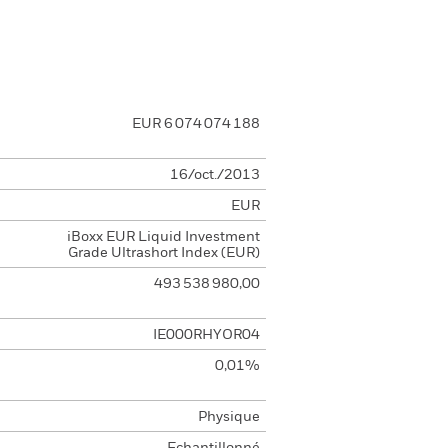
EUR 6 074 074 188
16/oct./2013
EUR
iBoxx EUR Liquid Investment
Grade Ultrashort Index (EUR)
493 538 980,00
IE000RHYOR04
0,01%
Physique