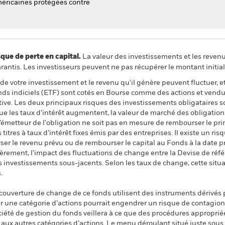
méricaines protégées contre
 de perte en capital.
La valeur des investissements et les reven
ntis. Les investisseurs peuvent ne pas récupérer le montant initial
de votre investissement et le revenu qu'il génère peuvent fluctuer, et 
onds indiciels (ETF) sont cotés en Bourse comme des actions et vend
ative. Les deux principaux risques des investissements obligataires son
que les taux d’intérêt augmentent, la valeur de marché des obligatio
l’émetteur de l'obligation ne soit pas en mesure de rembourser le pri
 titres à taux d’intérêt fixes émis par des entreprises. Il existe un ris
ser le revenu prévu ou de rembourser le capital au Fonds à la date 
ièrement, l’impact des fluctuations de change entre la Devise de réfé
es investissements sous-jacents. Selon les taux de change, cette situa
.
 couverture de change de ce fonds utilisent des instruments dérivés 
 une catégorie d’actions pourrait engendrer un risque de contagion (e
ciété de gestion du fonds veillera à ce que des procédures appropriée
n aux autres catégories d’actions. Le menu déroulant situé juste sou