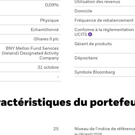
Utilisation des revenus
0,09%
Domicile
Physique
Fréquence de rebalancement
Echantillonné
Conforme à la réglementation
UCITS
iShares II plc
Gérant de produits
BNY Mellon Fund Services
(Ireland) Designated Activity
Company
Dépositaire
31 octobre
Symbole Bloomberg
-
actéristiques du portefeu
25
Niveau de l'indice de référenc
au 06/août/2026