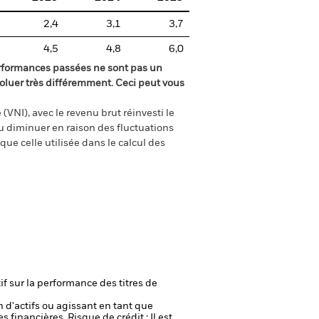
2,4
3,1
3,7
4,5
4,8
6,0
rformances passées ne sont pas un
oluer très différemment. Ceci peut vous
(VNI), avec le revenu brut réinvesti le
 diminuer en raison des fluctuations
ue celle utilisée dans le calcul des
if sur la performance des titres de
n d'actifs ou agissant en tant que
es financières.
Risque de crédit : Il est