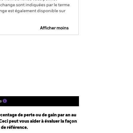
de change sont indiquées par le terme
ange est également disponible sur
Afficher moins
e
Prospectus
Télécharger
nique
s
Documentation
e
centage de perte ou de gain par an au
Ceci peut vous aider à évaluer la façon
e de référence.