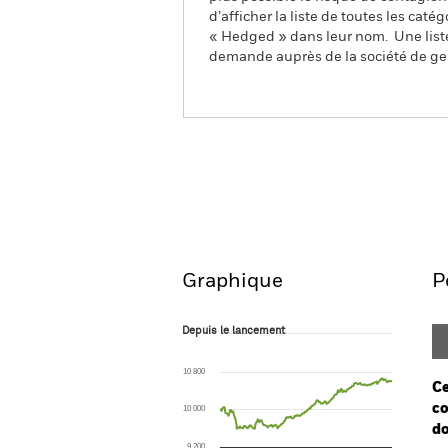
d’afficher la liste de toutes les cat
« Hedged » dans leur nom. Une liste
demande auprès de la société de ge
iShares $ TIPS 0-5 UCITS
Aperçu
Performanc
Graphique
P
Depuis le lancement
Depuis le lancement
Line chart with 224 data points.
The chart has 1 X axis displaying Time. Ran
10 800
The chart has 1 Y axis displaying values. Range
Ce
co
10 000
do
9 200