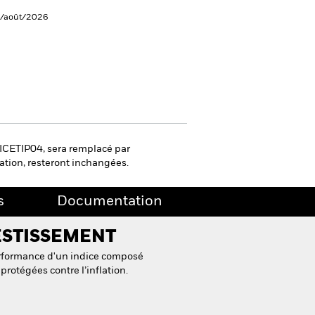
5/août/2026
r ICETIP04, sera remplacé par
sation, resteront inchangées.
s
Documentation
ESTISSEMENT
erformance d'un indice composé
protégées contre l’inflation.