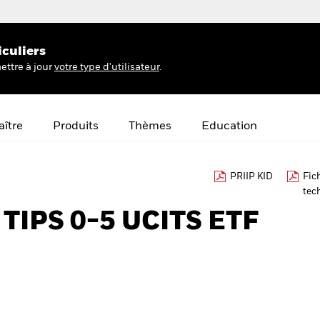
iculiers
ettre à jour
votre type d'utilisateur
.
ître
Produits
Thèmes
Education
PRIIP KID
Fic
tec
$ TIPS 0-5 UCITS ETF