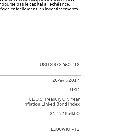
mbourse pas le capital à l'échéance.
 négocier facilement les investissements
USD 3 678 450 216
20/avr./2017
USD
ICE U.S. Treasury 0-5 Year
Inflation Linked Bond Index
21 742 856,00
IE000WIQIPT2