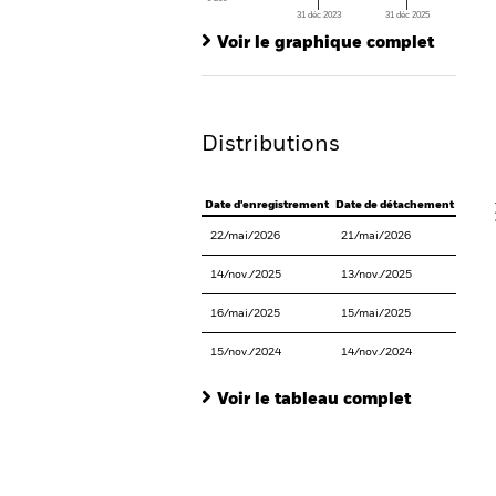
31 déc 2023
31 déc 2025
Ch
End of interactive chart.
Ba
Voir le graphique complet
Th
Th
Distributions
V
Date d'enregistrement
Date de détachement
Date 
22/mai/2026
21/mai/2026
29/m
14/nov./2025
13/nov./2025
26/no
16/mai/2025
15/mai/2025
29/m
15/nov./2024
14/nov./2024
27/no
Voir le tableau complet
En