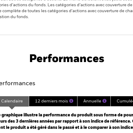
égories d’actions du fonds. Les catégories d’actions avec couverture 
 complète de toutes les catégories d'actions avec couverture de ch
stion du fonds.
PRIIP KID
Fich
 ETF
tech
Performances
es
Points clés
Principales position
erformances
Calendaire
12 derniers mois
Annuelle
Cumulé
ge: 2022-04-04 00:00:00 to 2026-08-05 00:00:00.
: -8 to 16.
 graphique illustre la performance du produit sous forme de pour
urs des 3 dernières années par rapport à son indice de référence. 
nt le produit a été géré dans le passé et à le comparer à son indic