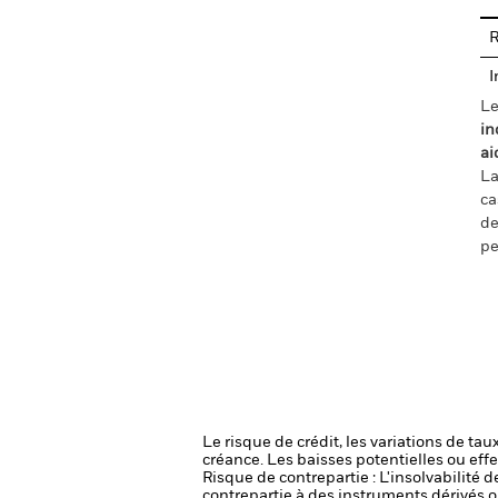
R
I
Le
in
ai
La
ca
de
pe
Le risque de crédit, les variations de tau
créance. Les baisses potentielles ou effe
Risque de contrepartie : L'insolvabilité 
contrepartie à des instruments dérivés o