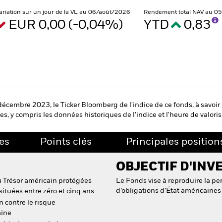
ariation sur un jour de la VL au 06/août/2026
Rendement total NAV au 0
EUR 0,00 (-0,04%)
YTD
0,83
 décembre 2023, le Ticker Bloomberg de l'indice de ce fonds, à savoi
s, y compris les données historiques de l'indice et l'heure de valori
es
Points clés
Principales position
OBJECTIF D'INV
u Trésor américain protégées
Le Fonds vise à reproduire la p
d’obligations d’État américaines 
situées entre zéro et cinq ans
n contre le risque
aine