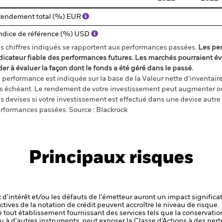
endement total (%) EUR
ndice de référence (%) USD
s chiffres indiqués se rapportent aux performances passées.
Les pe
dicateur fiable des performances futures. Les marchés pourraient év
der à évaluer la façon dont le fonds a été géré dans le passé.
 performance est indiquée sur la base de la Valeur nette d’inventaire 
s échéant. Le rendement de votre investissement peut augmenter ou
s devises si votre investissement est effectué dans une devise autre q
rformances passées. Source : Blackrock
Principaux risques
x d'intérêt et/ou les défauts de l'émetteur auront un impact significat
ctives de la notation de crédit peuvent accroître le niveau de risque.
de tout établissement fournissant des services tels que la conservatio
u à d'autres instruments, peut exposer la Classe d’Actions à des pert