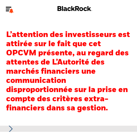
Bienvenue sur le site BlackRock pour les particuliers
L’attention des investisseurs est
Pour accéder directement à un autre site BlackRock, veuillez mettre à
jour
votre type d'utilisateur
.
attirée sur le fait que cet
OPCVM présente, au regard des
Nous connaître
attentes de L’Autorité des
marchés financiers une
Produits
communication
Thèmes
disproportionnée sur la prise en
compte des critères extra-
Education
financiers dans sa gestion.
Particuliers