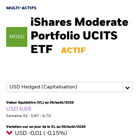
France
Change location
MULTI-ACTIFS
iShares Moderate
BlackRock
Portfolio UCITS
iShares
MODU
ETF
ACTIF
Aladdin
Notre société
Valeur liquidative (VL) au 06/août/2026
USD 6,69
Semaine 52 : 5,87 - 6,70
Variation sur un jour de la VL au 06/août/2026
USD -0,01 (-0,15%)