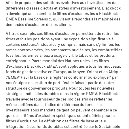
iShares III plc - Prospectus (French - France)
au 05/août/2026
Afin de proposer des solutions évolutives aux investisseurs dans
Ce que vous pourriez obtenir après déducti
Intermédiaire
Notation des fonds ESG MSCI
A
Rendement annuel moyen
différentes classes d'actifs et styles d'investissement, BlackRock
Collateral (% du prêt)
MSCI - Contrevenants au
0,00%
(AAA-CCC)
a développé un ensemble de filtres d'exclusion, les « BlackRock
Pacte mondial des Nations
au 17/juil./2026
Unies
EMEA Baseline Screens », qui visent à répondre à la majorité des
Ce que vous pourriez obtenir après déducti
Favorable
Rendement annuel moyen
au 05/août/2026
demandes d'exclusion de nos clients.
Pointage de qualité ESG
6,48
iShares III plc - Prospectus (English)
Les informations du tableau de synthèse du prêt ne sont pas
MSCI (0-10)
communiquées pour les fonds qui pratiquent le prêt de titres
Le scénario de tension montre ce que vous pourriez obtenir
À titre d'exemple, ces filtres d'exclusion permettent de retirer les
MSCI - Charbon thermique
0,00%
au 17/juil./2026
depuis moins de 12 mois.
titres et/ou les positions ayant une exposition significative à
dans des situations de marché extrêmes.
au 05/août/2026
Classification mondiale des
certains secteurs/industries, y compris, mais sans s'y limiter, les
Mixed Asset EUR Balanced -
iShares III plc - Prospectus (French -
MSCI - Sables bitumineux
0,00%
fonds selon Lipper
Global
BlackRock a pour politique de communiquer les informations
armes controversées, les armements nucléaires, les combustibles
Belgium^France)
au 05/août/2026
au 17/juil./2026
relatives aux performances tous les trimestres, dans un délai
fossiles, les armes à feux à usage civil, le tabac et les produits
enfreignant le Pacte mondial des Nations unies. Les filtres
d'un mois. Concrètement, cela signifie que les performances
Moyenne pondérée de
98,38
d'exclusion BlackRock EMEA sont appliqués à tous les nouveaux
entre le 01/01/2019 et le 31/12/2019 pourront être rendues
l'intensité carbone MSCI
fonds de gestion active en Europe, au Moyen-Orient et en Afrique
iShares III plc - Prospectus (German -
publiques à compter du 01/02/2020.
(tonnes de CO2e/M$ de
("EMEA"), sur la base de la règle "se conformer ou expliquer" par
Belgium^France)
ventes)
Données sur la
14,98%
participation aux secteurs
nos équipes de gestion de portefeuille faisant partie de notre
au 17/juil./2026
Le pourcentage de prêt maximum peut varier à la hausse ou à
d'activité
structure de gouvernance produits. Pour toutes les nouvelles
la baisse au fil du temps.
MSCI Implied Temperature
> 2,0-2,5 °C
au 05/août/2026
stratégies indicielles durables dans la région EMEA, BlackRock
Rise (0-3,0+ °C)
travaille avec le fournisseur de ces indices afin de refléter les
Voir tous les documents
L’activité de prêt de titres comporte un risque de perte si
Pourcentage des avoirs du
85,02%
au 21/déc./2024
mêmes critères dans l'indice de référence du fonds. Les
fonds à l'égard desquels
l'emprunteur fait défaut avant que les titres ne soient
investisseurs sous mandats de gestion peuvent demander à ce
des données ne sont pas
% des avoirs à l'égard
97,84
restitués et si, en raison des mouvements du marché, la valeur
que des critères d'exclusion spécifiques soient définis pour les
disponibles
desquels des données ESG
des garanties détenues a baissé et/ou la valeur des titres
MSCI
filtres d'exclusion. La définition des filtres de base et leur
au 05/août/2026
prêtés a augmenté.
au 17/juil./2026
intégration à des fonds durables est contrôlée par le Sustainable