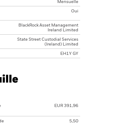
Mensuelle
Oui
BlackRock Asset Management
Ireland Limited
State Street Custodial Services
(Ireland) Limited
EH1Y GY
ille
e
EUR 391,96
de
5,50