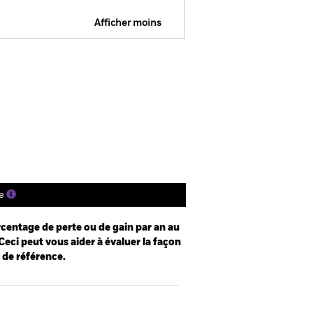
Afficher moins
e
Prospectus
Télécharger
nique
s
Documentation
e
centage de perte ou de gain par an au
Ceci peut vous aider à évaluer la façon
e de référence.