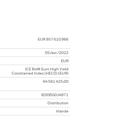
EUR 957 610 966
05/avr./2022
EUR
ICE BofA Euro High Yield
Constrained Index (HEC0) (EUR)
64 561 425,00
IE00BG0J4B71
Distribution
Irlande