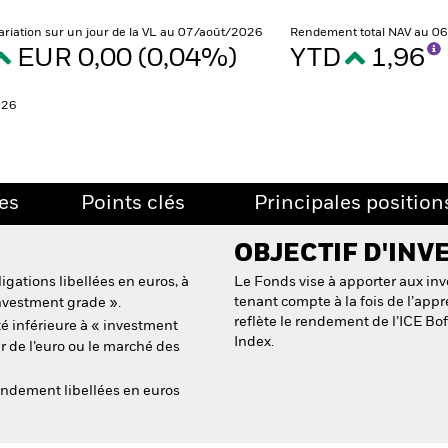
ariation sur un jour de la VL au 07/août/2026
Rendement total NAV au 0
EUR 0,00 (0,04%)
YTD
1,96
026
es
Points clés
Principales position
OBJECTIF D'INV
igations libellées en euros, à
Le Fonds vise à apporter aux inv
tenant compte à la fois de l’appr
 investment grade ».
reflète le rendement de l’ICE B
té inférieure à « investment
Index.
r de l’euro ou le marché des
endement libellées en euros