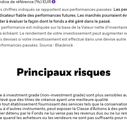
ndice de référence (%) EUR
s chiffres indiqués se rapportent aux performances passées.
Les pe
dicateur fiable des performances futures. Les marchés pourraient év
der à évaluer la façon dont le fonds a été géré dans le passé.
 performance est indiquée sur la base de la Valeur nette d’inventaire 
s échéant. Le rendement de votre investissement peut augmenter ou
s devises si votre investissement est effectué dans une devise autre q
rformances passées. Source : Blackrock
Principaux risques
ure à investment grade (non-investment grade) sont plus sensibles aux
élevé que des titres de créance ayant une meilleure qualité.
de tout établissement fournissant des services tels que la conservatio
u à d'autres instruments, peut exposer la Classe d’Actions à des pert
ier détenu par le Fonds ne lui verse pas les revenus dus ou ne lui re
aible quand les acheteurs ou les vendeurs ne sont pas suffisants pour