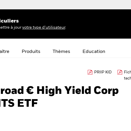
iculiers
ettre à jour
votre type d'utilisateur
.
ître
Produits
Thèmes
Education
PRIIP KID
Fic
tec
Broad € High Yield Corp
ITS ETF