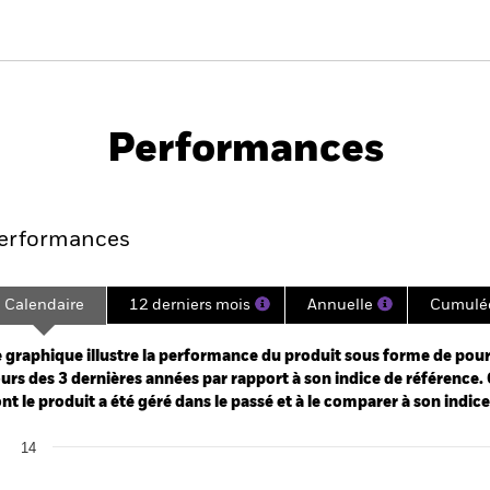
PRIIP KID
Fich
Corp Bond UCITS ETF
tech
Performances
es
Points clés
Principales position
erformances
Calendaire
12 derniers mois
Annuelle
Cumulé
ge: 2022-04-04 00:00:00 to 2026-08-06 00:00:00.
: -15 to 30.
 graphique illustre la performance du produit sous forme de pour
urs des 3 dernières années par rapport à son indice de référence. 
nt le produit a été géré dans le passé et à le comparer à son indic
art
14
r chart with 2 data series.
e chart has 1 X axis displaying categories.