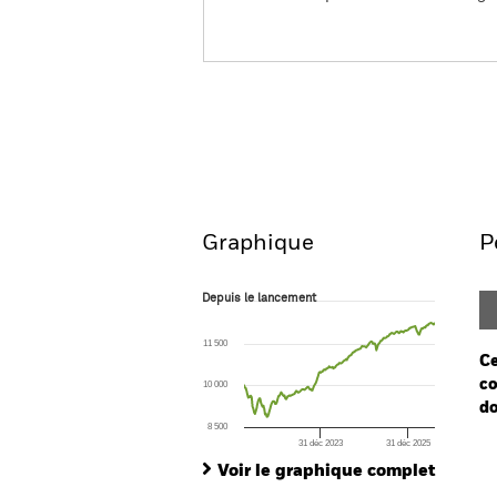
iShares Broad € High Yield 
Aperçu
Performanc
Graphique
P
Depuis le lancement
Depuis le lancement
Line chart with 227 data points.
The chart has 1 X axis displaying Time. Ran
11 500
The chart has 1 Y axis displaying values. Range
Ce
co
10 000
do
8 500
31 déc 2023
31 déc 2025
Ch
End of interactive chart.
Ba
Voir le graphique complet
Th