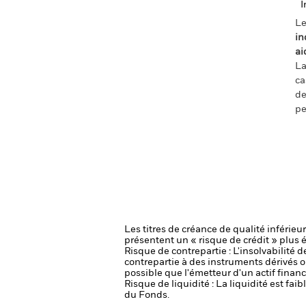
I
Le
in
ai
La
ca
de
pe
Les titres de créance de qualité inférie
présentent un « risque de crédit » plus 
Risque de contrepartie : L'insolvabilité 
contrepartie à des instruments dérivés o
possible que l'émetteur d'un actif financ
Risque de liquidité : La liquidité est f
du Fonds.