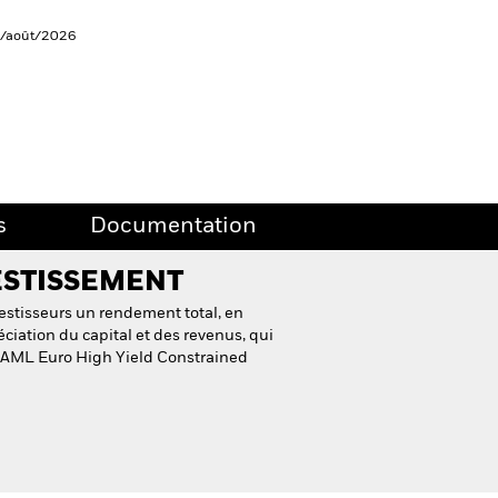
6/août/2026
s
Documentation
ESTISSEMENT
estisseurs un rendement total, en
éciation du capital et des revenus, qui
ofAML Euro High Yield Constrained