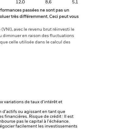
12,0
8,6
5,1
rformances passées ne sont pas un
oluer très différemment. Ceci peut vous
(VNI), avec le revenu brut réinvesti le
 diminuer en raison des fluctuations
ue celle utilisée dans le calcul des
 variations de taux d'intérêt et
n d'actifs ou agissant en tant que
es financières.
Risque de crédit : Il est
mbourse pas le capital à l'échéance.
 négocier facilement les investissements