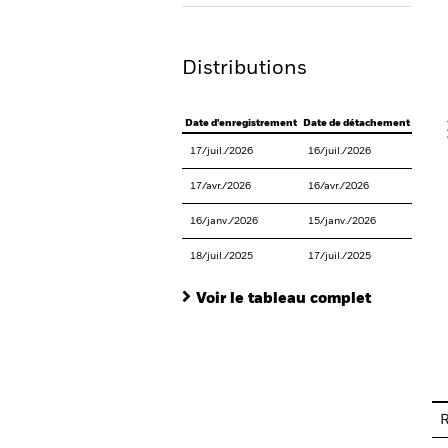
Th
Distributions
V
Date d'enregistrement
Date de détachement
Date 
17/juil./2026
16/juil./2026
29/ju
17/avr./2026
16/avr./2026
29/av
16/janv./2026
15/janv./2026
28/ja
18/juil./2025
17/juil./2025
30/ju
Voir le tableau complet
En
R