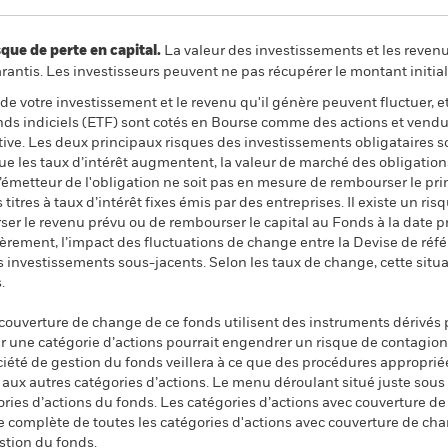
 de perte en capital.
La valeur des investissements et les reven
ntis. Les investisseurs peuvent ne pas récupérer le montant initial
de votre investissement et le revenu qu'il génère peuvent fluctuer, et 
onds indiciels (ETF) sont cotés en Bourse comme des actions et vend
ative. Les deux principaux risques des investissements obligataires son
que les taux d’intérêt augmentent, la valeur de marché des obligatio
l’émetteur de l'obligation ne soit pas en mesure de rembourser le pri
 titres à taux d’intérêt fixes émis par des entreprises. Il existe un ris
ser le revenu prévu ou de rembourser le capital au Fonds à la date 
ièrement, l’impact des fluctuations de change entre la Devise de réfé
es investissements sous-jacents. Selon les taux de change, cette situa
.
 couverture de change de ce fonds utilisent des instruments dérivés 
 une catégorie d’actions pourrait engendrer un risque de contagion (e
ciété de gestion du fonds veillera à ce que des procédures appropriée
n aux autres catégories d’actions. Le menu déroulant situé juste sou
égories d’actions du fonds. Les catégories d’actions avec couverture 
 complète de toutes les catégories d'actions avec couverture de ch
stion du fonds.