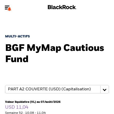
Bienvenue sur le site BlackRock pour les particuliers
Pour accéder directement à un autre site BlackRock, veuillez mettre à
jour
votre type d'utilisateur
.
MULTI-ACTIFS
BGF MyMap Cautious
Nous connaître
Fund
Produits
Thèmes
Education
Particuliers
Valeur liquidative (VL) au 07/août/2026
USD 11,04
Semaine 52 : 10,08 - 11,04