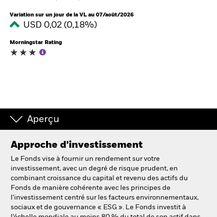
France
Change location
Variation sur un jour de la VL au 07/août/2026
USD 0,02 (0,18%)
BlackRock
Morningstar Rating
iShares
Aladdin
Notre société
Aperçu
Approche d'investissement
Le Fonds vise à fournir un rendement sur votre
investissement, avec un degré de risque prudent, en
combinant croissance du capital et revenu des actifs du
Fonds de manière cohérente avec les principes de
l’investissement centré sur les facteurs environnementaux,
sociaux et de gouvernance « ESG ». Le Fonds investit à