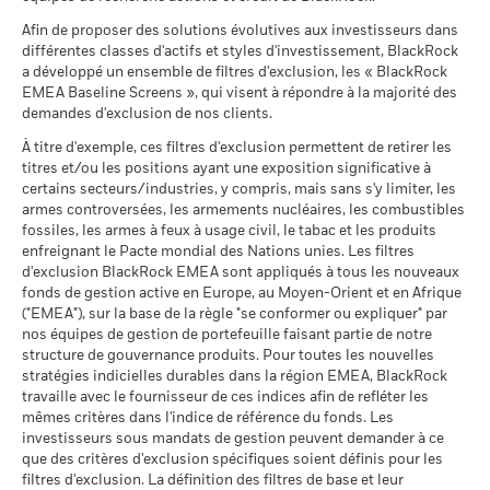
MSCI - Tabac
0,00%
Sustainability related disclosure - WFF-AGG
*Le 30/août/2022, le Fonds a changé de nom et/ou d’objectif
au 30/juin/2026
Afin de proposer des solutions évolutives aux investisseurs dans
Ce que vous pourriez obtenir après déducti
(en)
Intermédiaire
Notation des fonds ESG MSCI
A
et de politique d’investissement.
Rendement annuel moyen
différentes classes d'actifs et styles d'investissement, BlackRock
MSCI - Contrevenants au
0,00%
(AAA-CCC)
a développé un ensemble de filtres d'exclusion, les « BlackRock
Pacte mondial des Nations
au 17/juil./2026
Unies
EMEA Baseline Screens », qui visent à répondre à la majorité des
Ce que vous pourriez obtenir après déducti
Favorable
2016
2017
2018
2019
2020
2021
Rendement annuel moyen
au 30/juin/2026
demandes d'exclusion de nos clients.
Pointage de qualité ESG
7,05
Sustainability related disclosure - WFF-AGG
MSCI (0-10)
(fr)
Le scénario de tension montre ce que vous pourriez obtenir
À titre d'exemple, ces filtres d'exclusion permettent de retirer les
MSCI - Charbon thermique
0,00%
Rendement
au 17/juil./2026
titres et/ou les positions ayant une exposition significative à
dans des situations de marché extrêmes.
au 30/juin/2026
total (%)
Classification mondiale des
certains secteurs/industries, y compris, mais sans s'y limiter, les
EUR
Equity Sector Financials
BlackRock Global Funds - Prospectus (French
MSCI - Sables bitumineux
0,00%
fonds selon Lipper
armes controversées, les armements nucléaires, les combustibles
- France)
au 30/juin/2026
au 17/juil./2026
Indice de
fossiles, les armes à feux à usage civil, le tabac et les produits
référence
enfreignant le Pacte mondial des Nations unies. Les filtres
Moyenne pondérée de
3,11
contrainte
d'exclusion BlackRock EMEA sont appliqués à tous les nouveaux
l'intensité carbone MSCI
1 (%) EUR
fonds de gestion active en Europe, au Moyen-Orient et en Afrique
BlackRock Global Funds - Prospectus
(tonnes de CO2e/M$ de
("EMEA"), sur la base de la règle "se conformer ou expliquer" par
(English)
ventes)
Données sur la
96,06%
participation aux secteurs
nos équipes de gestion de portefeuille faisant partie de notre
au 17/juil./2026
d'activité
La performance indiquée est calculée après déduction des
structure de gouvernance produits. Pour toutes les nouvelles
% des avoirs à l'égard
BlackRock Global Funds - Prospectus (French
85,70
au 30/juin/2026
frais courants. Les frais d’entrée/de sortie ne sont pas inclus
stratégies indicielles durables dans la région EMEA, BlackRock
desquels des données ESG
- Belgium^France)
dans le calcul.
travaille avec le fournisseur de ces indices afin de refléter les
MSCI
Pourcentage des avoirs du
3,96%
mêmes critères dans l'indice de référence du fonds. Les
fonds à l'égard desquels
au 17/juil./2026
Les chiffres indiqués se rapportent aux performances
investisseurs sous mandats de gestion peuvent demander à ce
des données ne sont pas
passées.
Les performances passées ne sont pas un indicateur
que des critères d'exclusion spécifiques soient définis pour les
disponibles
Pointage de qualité ESG
44,01
BlackRock Global Funds - Prospectus -
MSCI - centile par rapport aux
filtres d'exclusion. La définition des filtres de base et leur
fiable des performances futures. Les marchés pourraient
au 30/juin/2026