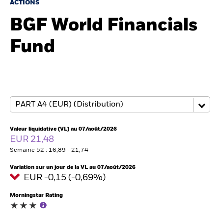
France
ACTIONS
Change location
BGF World Financials
BlackRock
Fund
iShares
Aladdin
Notre société
Valeur liquidative (VL) au 07/août/2026
EUR 21,48
Semaine 52 : 16,89 - 21,74
Variation sur un jour de la VL au 07/août/2026
EUR -0,15 (-0,69%)
Morningstar Rating