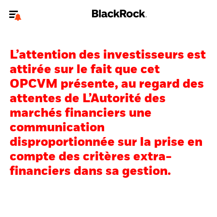
Bienvenue sur le site BlackRock pour les particuliers
L’attention des investisseurs est
Pour accéder directement à un autre site BlackRock, veuillez mettre à
jour
votre type d'utilisateur
.
attirée sur le fait que cet
OPCVM présente, au regard des
Nous connaître
attentes de L’Autorité des
marchés financiers une
Produits
communication
Thèmes
disproportionnée sur la prise en
compte des critères extra-
Education
financiers dans sa gestion.
Particuliers