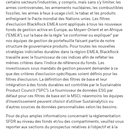
Classification mondiale des
certains secteurs/industries, y compris, mais sans s'y limiter, les
Equity Sector Information
dans le calcul.
BlackRock Global Funds - Prospectus (French
MSCI - Sables bitumineux
0,00%
fonds selon Lipper
Technology
armes controversées, les armements nucléaires, les combustibles
- France)
au 30/juin/2026
au 17/juil./2026
fossiles, les armes à feux à usage civil, le tabac et les produits
Les chiffres indiqués se rapportent aux performances
enfreignant le Pacte mondial des Nations unies. Les filtres
passées.
Les performances passées ne sont pas un indicateur
Moyenne pondérée de
79,39
d'exclusion BlackRock EMEA sont appliqués à tous les nouveaux
fiable des performances futures. Les marchés pourraient
l'intensité carbone MSCI
fonds de gestion active en Europe, au Moyen-Orient et en Afrique
BlackRock Global Funds - Prospectus
(tonnes de CO2e/M$ de
évoluer très différemment. Ceci peut vous aider à évaluer la
("EMEA"), sur la base de la règle "se conformer ou expliquer" par
(English)
ventes)
Données sur la
96,01%
façon dont le fonds a été géré dans le passé
participation aux secteurs
nos équipes de gestion de portefeuille faisant partie de notre
au 17/juil./2026
La performance est indiquée sur la base de la Valeur nette
d'activité
structure de gouvernance produits. Pour toutes les nouvelles
d’inventaire (VNI), avec le revenu brut réinvesti le cas échéant.
% des avoirs à l'égard
BlackRock Global Funds - Prospectus (French
94,92
au 30/juin/2026
stratégies indicielles durables dans la région EMEA, BlackRock
desquels des données ESG
- Belgium^France)
Le rendement de votre investissement peut augmenter ou
travaille avec le fournisseur de ces indices afin de refléter les
MSCI
Pourcentage des avoirs du
4,23%
diminuer en raison des fluctuations des devises si votre
mêmes critères dans l'indice de référence du fonds. Les
fonds à l'égard desquels
au 17/juil./2026
investissement est effectué dans une devise autre que celle
investisseurs sous mandats de gestion peuvent demander à ce
des données ne sont pas
que des critères d'exclusion spécifiques soient définis pour les
disponibles
utilisée dans le calcul des performances passées. Source :
Pointage de qualité ESG
34,64
BlackRock Global Funds - Prospectus -
MSCI - centile par rapport aux
filtres d'exclusion. La définition des filtres de base et leur
au 30/juin/2026
Blackrock
Addendum (French - France)
pairs
intégration à des fonds durables est contrôlée par le Sustainable
au 17/juil./2026
Product Council ("SPC"). Le fournisseur de données ESG par
L'exposition de BlackRock aux secteurs d'activité, telle qu'elle
défaut pour ces filtres de base est le MSCI, néanmoins les équipes
est indiquée ci-dessus, pour le charbon thermique et les
Fonds dans le groupe de
1 400
d'investissement peuvent choisir d'utiliser Sustainalytics ou
pairs
sables bitumineux, est calculée et déclarée pour les
Voir tous les documents
d'autres sources de données personnalisées selon les besoins.
au 17/juil./2026
entreprises qui tirent plus de 5 % de leurs revenus du
charbon thermique ou des sables bitumineux, tel que défini
Pour de plus amples informations concernant la réglementation
% de couverture MSCI
94,97
par MSCI ESG Research. L’exposition aux entreprises qui
SFDR au niveau des fonds et/ou des compartiments, veuillez vous
Weighted Average Carbon
génèrent des revenus à partir du charbon thermique ou des
reporter aux sections du prospectus relatives à l'objectif et à la
Intensity