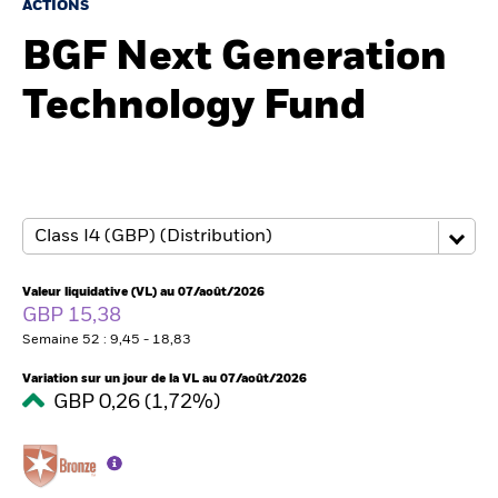
France
ACTIONS
Change location
BGF Next Generation
BlackRock
Technology Fund
iShares
Aladdin
Notre société
Valeur liquidative (VL) au 07/août/2026
GBP 15,38
Semaine 52 : 9,45 - 18,83
Variation sur un jour de la VL au 07/août/2026
GBP 0,26 (1,72%)