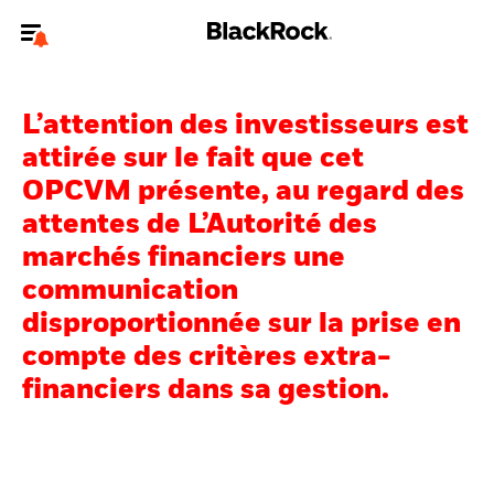
Bienvenue sur le site BlackRock pour les particuliers
L’attention des investisseurs est
Pour accéder directement à un autre site BlackRock, veuillez mettre à
jour
votre type d'utilisateur
.
attirée sur le fait que cet
OPCVM présente, au regard des
Nous connaître
attentes de L’Autorité des
marchés financiers une
Produits
communication
Thèmes
disproportionnée sur la prise en
compte des critères extra-
Education
financiers dans sa gestion.
Particuliers