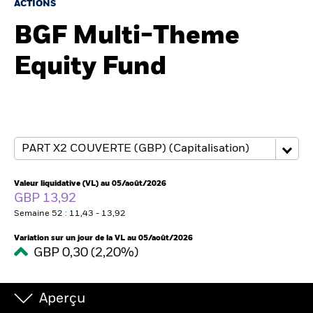
France
ACTIONS
Change location
BGF Multi-Theme
BlackRock
Equity Fund
iShares
Aladdin
Notre société
Valeur liquidative (VL) au 05/août/2026
GBP 13,92
Semaine 52 : 11,43 - 13,92
Variation sur un jour de la VL au 05/août/2026
GBP 0,30 (2,20%)
Aperçu