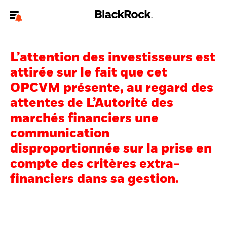
Bienvenue sur le site BlackRock pour les particuliers
L’attention des investisseurs est
Pour accéder directement à un autre site BlackRock, veuillez mettre à
jour
votre type d'utilisateur
.
attirée sur le fait que cet
OPCVM présente, au regard des
Nous connaître
attentes de L’Autorité des
marchés financiers une
Produits
communication
Thèmes
disproportionnée sur la prise en
compte des critères extra-
Education
financiers dans sa gestion.
Particuliers