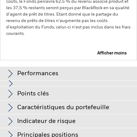
coûts, le Fonds percevra 62,5 % du revenu associé produit et
les 37,5 % restants seront perçus par BlackRock en sa qualité
d'agent de prêt de titres. Etant donné que le partage du
revenu de prêts de titres n'augmente pas les coûts
d'exploitation du Fonds, celui-ci n'est pas inclus dans les frais
courants.
Afficher moins
BGF Multi-Theme Equity Fund
Performances
Graphique
Points clés
Les investissements en titres technologiques sont soumis
aux risques d’absence ou de perte de droits de propriété
intellectuelle et à l’évolution rapide de la technologie, des
Voir le graphique complet
Caractéristiques du portefeuille
règlementations nationales et de la concurrence.
Les
Net Assets of Fund
USD 119 232 793
marchés émergents sont généralement plus sensibles aux
au 05/août/2026
Performances
conditions économiques et politiques que les marchés
Indicateur de risque
développés. D'autres facteurs incluent un « Risque de
Nombre de positions
20
Date de lancement du Fonds
10/juil./2020
liquidité » plus élevé, des restrictions à l'investissement ou au
au 30/juin/2026
transfert d'actifs, l'échec/le retard de livraison de titres ou de
Principales positions
Devise de base
USD