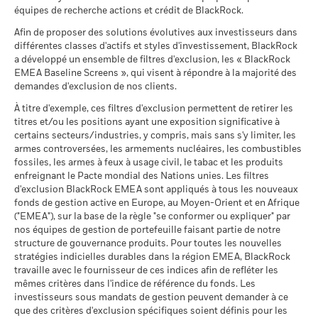
ci-dessous.
Rendement annuel moyen
1 (%) USD
équipes de recherche actions et crédit de BlackRock.
MSCI - Tabac
0,00%
Sustainability related disclosure - MTEF-AGG
au 30/juin/2026
Afin de proposer des solutions évolutives aux investisseurs dans
Ce que vous pourriez obtenir après déducti
(en)
Intermédiaire
Notation des fonds ESG MSCI
A
Rendement annuel moyen
différentes classes d'actifs et styles d'investissement, BlackRock
Indice de
MSCI - Contrevenants au
0,00%
(AAA-CCC)
a développé un ensemble de filtres d'exclusion, les « BlackRock
référence
Pacte mondial des Nations
au 17/juil./2026
comparateur
Unies
EMEA Baseline Screens », qui visent à répondre à la majorité des
Ce que vous pourriez obtenir après déducti
Favorable
2 (%) USD
Rendement annuel moyen
au 30/juin/2026
demandes d'exclusion de nos clients.
Pointage de qualité ESG
6,87
Sustainability related disclosure - MTEF-AGG
MSCI (0-10)
(fr)
Le scénario de tension montre ce que vous pourriez obtenir
À titre d'exemple, ces filtres d'exclusion permettent de retirer les
MSCI - Charbon thermique
0,01%
au 17/juil./2026
titres et/ou les positions ayant une exposition significative à
dans des situations de marché extrêmes.
au 30/juin/2026
La performance indiquée est calculée après déduction des
Classification mondiale des
certains secteurs/industries, y compris, mais sans s'y limiter, les
Equity Global
BlackRock Global Funds - Prospectus (French
frais courants. Les frais d’entrée/de sortie ne sont pas inclus
MSCI - Sables bitumineux
0,00%
fonds selon Lipper
armes controversées, les armements nucléaires, les combustibles
- France)
dans le calcul.
au 30/juin/2026
au 17/juil./2026
fossiles, les armes à feux à usage civil, le tabac et les produits
enfreignant le Pacte mondial des Nations unies. Les filtres
Les chiffres indiqués se rapportent aux performances
Moyenne pondérée de
156,81
d'exclusion BlackRock EMEA sont appliqués à tous les nouveaux
l'intensité carbone MSCI
passées.
Les performances passées ne sont pas un indicateur
fonds de gestion active en Europe, au Moyen-Orient et en Afrique
BlackRock Global Funds - Prospectus
(tonnes de CO2e/M$ de
fiable des performances futures. Les marchés pourraient
("EMEA"), sur la base de la règle "se conformer ou expliquer" par
(English)
ventes)
Données sur la
99,48%
évoluer très différemment. Ceci peut vous aider à évaluer la
participation aux secteurs
nos équipes de gestion de portefeuille faisant partie de notre
au 17/juil./2026
façon dont le fonds a été géré dans le passé
d'activité
structure de gouvernance produits. Pour toutes les nouvelles
% des avoirs à l'égard
BlackRock Global Funds - Prospectus (French
93,68
au 30/juin/2026
La performance est indiquée sur la base de la Valeur nette
stratégies indicielles durables dans la région EMEA, BlackRock
desquels des données ESG
- Belgium^France)
travaille avec le fournisseur de ces indices afin de refléter les
d’inventaire (VNI), avec le revenu brut réinvesti le cas échéant.
MSCI
Pourcentage des avoirs du
0,52%
mêmes critères dans l'indice de référence du fonds. Les
Le rendement de votre investissement peut augmenter ou
fonds à l'égard desquels
au 17/juil./2026
investisseurs sous mandats de gestion peuvent demander à ce
des données ne sont pas
diminuer en raison des fluctuations des devises si votre
que des critères d'exclusion spécifiques soient définis pour les
disponibles
Pointage de qualité ESG
40,81
investissement est effectué dans une devise autre que celle