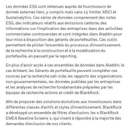
Droits d'entrée
0,00%
HON HAI PRECISION INDUSTRY LTD
0,80
Rendement total (%)
Indice de référence (%)
Biens de consommation de base
Les scénarios défavorable, intermédiaire et favorable
BlackRock Index Selection Fund - Annual
2,51
2,54
-0,03
Les données ESG sont obtenues auprès de fournisseurs de
Frais de gestion
0,20%
Report (French - France)
présentés sont des illustrations utilisant les pires, moyennes
End of interactive chart.
donnés externes tiers, y compris mais sans s'y limiter, MSCI et
Santé
2,46
2,44
0,03
et meilleures performances du produit, qui peuvent inclure
Sustainalytics. Ces séries de données comprennent des notes
Commission de performance
0,00%
Positions susceptibles de modification.
de l'indice de référence
des données d’indice(s) de référence/d’indicateur de
ESG, des indicateurs relatifs aux émissions carbone, des
2016
2017
2018
2019
2020
2021
Services publics
1,29
1,26
0,04
proximité, au cours des dix dernières années.
informations sur l'implication des entreprises dans des activitées
BlackRock Index Selection Fund - Annual
Investissement ultérieur
USD 10 000,00
commerciales controversées et sont intégrées dans Aladdin pour
Rendement
minimum
Report (French - France)
leur mise à disposition des gérants de portefeuilles. Ces outils
Afficher tout
total (%)
Période de détention recommandée : 5 ans
Domicile
permettent de piloter l'ensemble du processus d'investissement,
Irlande
USD
Exemple d’investissement USD 10 000
Des pondérations négatives peuvent être le résultat de
de la recherche à la construction et à la modélisation du
BlackRock Index Selection Fund - Prospectus
Société de gestion
BlackRock Asset Management
circonstances spécifiques (par exemple de différences de
Indice de
portefeuille, en passant par le reporting.
(English)
Ireland Limited
timing entre les dates de transaction et de règlement de titres
référence
au
En plus d’avoir accès à ces ensembles de données dans Aladdin, le
(%) USD
achetés par les Fonds) et/ou de l'utilisation de certains
Réglement livraison
Date de transaction + 3 jours
cas échéant, les Gérants de portefeuille peuvent compléter ces
Scénarios
instruments financiers, comme les produits dérivés, qui
sources par la recherche sell-side, les rapports des organisations
Symbole Bloomberg
BEMEXDU
BlackRock Index Selection Fund - Prospectus
peuvent être utilisés pour acquérir ou réduire une exposition
La performance indiquée est calculée après déduction des
non gouvernementales, les données publiées par les entreprises
Il n’y a pas de rendement minimum garanti. 
Minimal
(French - France)
au marché et/ou à des fins de gestion des risques. Allocations
frais courants. Les frais d’entrée/de sortie ne sont pas inclus
Régime fiscal PEA
-
et les analyses de recherche fondamentale préparées par les
susceptibles de modification.
dans le calcul.
équipes de recherche actions et crédit de BlackRock.
Ce que vous pourriez obtenir après déducti
Tension
BlackRock Index Selection Fund - Prospectus
Rendement annuel moyen
Les chiffres indiqués se rapportent aux performances
Afin de proposer des solutions évolutives aux investisseurs dans
- Supplement (English)
passées.
Les performances passées ne sont pas un indicateur
différentes classes d'actifs et styles d'investissement, BlackRock
Ce que vous pourriez obtenir après déducti
fiable des performances futures. Les marchés pourraient
a développé un ensemble de filtres d'exclusion, les « BlackRock
Défavorable
Rendement annuel moyen
EMEA Baseline Screens », qui visent à répondre à la majorité des
évoluer très différemment. Ceci peut vous aider à évaluer la
demandes d'exclusion de nos clients.
BlackRock Index Selection Fund - Prospectus
façon dont le fonds a été géré dans le passé
Ce que vous pourriez obtenir après déducti