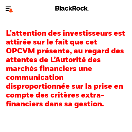
Bienvenue sur le site BlackRock pour les particuliers
L’attention des investisseurs est
Pour accéder directement à un autre site BlackRock, veuillez mettre à
jour
votre type d'utilisateur
.
attirée sur le fait que cet
OPCVM présente, au regard des
Nous connaître
attentes de L’Autorité des
marchés financiers une
Produits
communication
Thèmes
disproportionnée sur la prise en
compte des critères extra-
Education
financiers dans sa gestion.
Particuliers