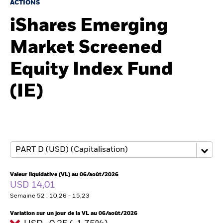
France
ACTIONS
Change location
iShares Emerging
BlackRock
Market Screened
iShares
Equity Index Fund
Aladdin
(IE)
Notre société
Valeur liquidative (VL) au 06/août/2026
USD 14,01
Semaine 52 : 10,26 - 15,23
Variation sur un jour de la VL au 06/août/2026