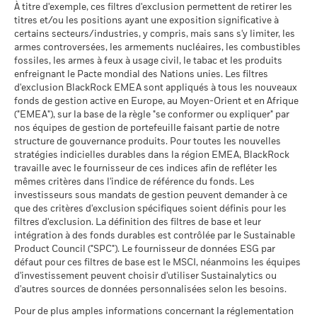
- Supplement (French - France)
Intermédiaire
La performance est indiquée sur la base de la Valeur nette
À titre d'exemple, ces filtres d'exclusion permettent de retirer les
Rendement annuel moyen
d’inventaire (VNI), avec le revenu brut réinvesti le cas échéant.
titres et/ou les positions ayant une exposition significative à
Le rendement de votre investissement peut augmenter ou
certains secteurs/industries, y compris, mais sans s'y limiter, les
Ce que vous pourriez obtenir après déducti
Sustainability related disclosure - IEMSAGG
Favorable
diminuer en raison des fluctuations des devises si votre
armes controversées, les armements nucléaires, les combustibles
Rendement annuel moyen
(en)
fossiles, les armes à feux à usage civil, le tabac et les produits
investissement est effectué dans une devise autre que celle
Le scénario de tension montre ce que vous pourriez obtenir
enfreignant le Pacte mondial des Nations unies. Les filtres
utilisée dans le calcul des performances passées. Source :
dans des situations de marché extrêmes.
d'exclusion BlackRock EMEA sont appliqués à tous les nouveaux
Blackrock
fonds de gestion active en Europe, au Moyen-Orient et en Afrique
Voir tous les documents
("EMEA"), sur la base de la règle "se conformer ou expliquer" par
nos équipes de gestion de portefeuille faisant partie de notre
structure de gouvernance produits. Pour toutes les nouvelles
stratégies indicielles durables dans la région EMEA, BlackRock
travaille avec le fournisseur de ces indices afin de refléter les
mêmes critères dans l'indice de référence du fonds. Les
investisseurs sous mandats de gestion peuvent demander à ce
que des critères d'exclusion spécifiques soient définis pour les
filtres d'exclusion. La définition des filtres de base et leur
intégration à des fonds durables est contrôlée par le Sustainable
Product Council ("SPC"). Le fournisseur de données ESG par
défaut pour ces filtres de base est le MSCI, néanmoins les équipes
d'investissement peuvent choisir d'utiliser Sustainalytics ou
d'autres sources de données personnalisées selon les besoins.
Pour de plus amples informations concernant la réglementation