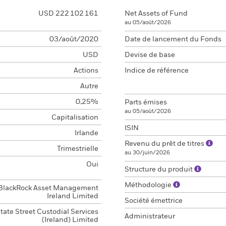
USD 222 102 161
Net Assets of Fund
au 05/août/2026
03/août/2020
Date de lancement du Fonds
USD
Devise de base
Actions
Indice de référence
Autre
0,25%
Parts émises
au 05/août/2026
Capitalisation
ISIN
Irlande
Revenu du prêt de titres
Trimestrielle
au 30/juin/2026
Oui
Structure du produit
Méthodologie
BlackRock Asset Management
Ireland Limited
Société émettrice
tate Street Custodial Services
Administrateur
(Ireland) Limited