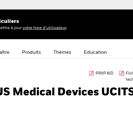
iculiers
ettre à jour
votre type d'utilisateur
.
ître
Produits
Thèmes
Education
PRIIP KID
Fic
tec
US Medical Devices UCIT