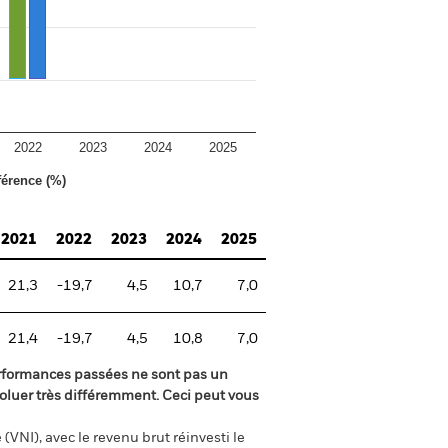
2022
2023
2024
2025
férence (%)
2021
2022
2023
2024
2025
21,3
-19,7
4,5
10,7
7,0
21,4
-19,7
4,5
10,8
7,0
rformances passées ne sont pas un
oluer très différemment. Ceci peut vous
(VNI), avec le revenu brut réinvesti le