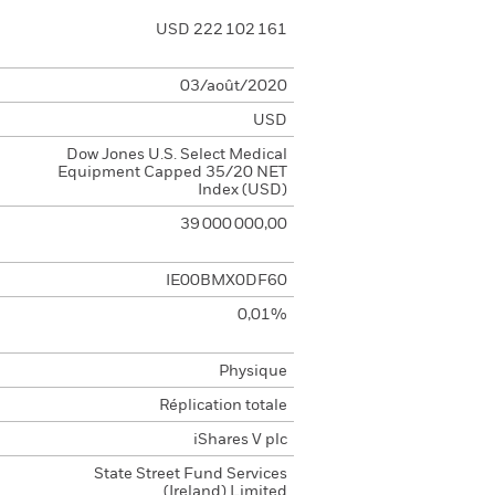
USD 222 102 161
03/août/2020
USD
Dow Jones U.S. Select Medical
Equipment Capped 35/20 NET
Index (USD)
39 000 000,00
IE00BMX0DF60
0,01%
Physique
Réplication totale
iShares V plc
State Street Fund Services
(Ireland) Limited