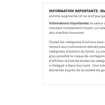
INFORMATION IMPORTANTE : Risque
comme augmenter et ne sont pas gara
Informations importantes:
la valeur 
montant initialement investi. La val
des marchés boursiers.
Toutes les catégories d’actions avec
recours aux instruments dérivés pour
catégories d’actions du fonds. La so
plus possible le risque de contagio
d’afficher la liste de toutes les cat
« Hedged » dans leur nom. Une liste
demande auprès de la société de ge
iShares US Medical Devic