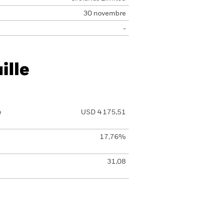
30 novembre
-
ille
e
USD 4 175,51
17,76%
31,08