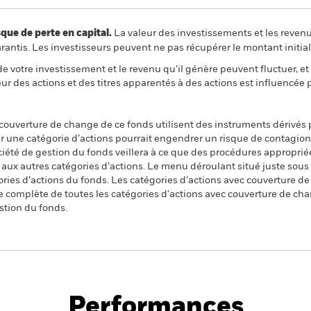
 de perte en capital.
La valeur des investissements et les reven
ntis. Les investisseurs peuvent ne pas récupérer le montant initial
de votre investissement et le revenu qu’il génère peuvent fluctuer, et i
eur des actions et des titres apparentés à des actions est influencée 
 couverture de change de ce fonds utilisent des instruments dérivés 
 une catégorie d’actions pourrait engendrer un risque de contagion (e
ciété de gestion du fonds veillera à ce que des procédures appropriée
n aux autres catégories d’actions. Le menu déroulant situé juste sou
égories d’actions du fonds. Les catégories d’actions avec couverture 
 complète de toutes les catégories d'actions avec couverture de ch
stion du fonds.
PRIIP KID
Fich
es UCITS ETF
tech
Performances