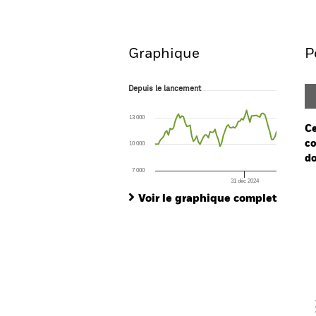
Aperçu
Performanc
Graphique
P
Depuis le lancement
Depuis le lancement
Line chart with 74 data points.
The chart has 1 X axis displaying Time. Ran
13 000
The chart has 1 Y axis displaying values. Range
Ce
co
10 000
do
7 000
31 déc 2024
Ch
End of interactive chart.
Ba
Voir le graphique complet
Th
Th
V