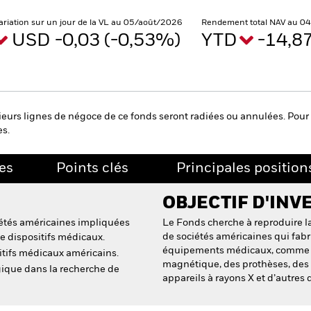
ariation sur un jour de la VL au 05/août/2026
Rendement total NAV au 0
USD -0,03 (-0,53%)
YTD
-14,8
eurs lignes de négoce de ce fonds seront radiées ou annulées. Pour 
es.
es
Points clés
Principales position
OBJECTIF D'INV
ciétés américaines impliquées
Le Fonds cherche à reproduire 
de sociétés américaines qui fabr
de dispositifs médicaux.
équipements médicaux, comme d
itifs médicaux américains.
magnétique, des prothèses, des 
gique dans la recherche de
appareils à rayons X et d’autres 