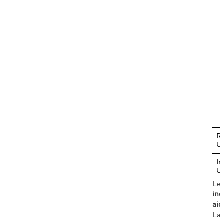
En
R
I
Le
in
ai
La