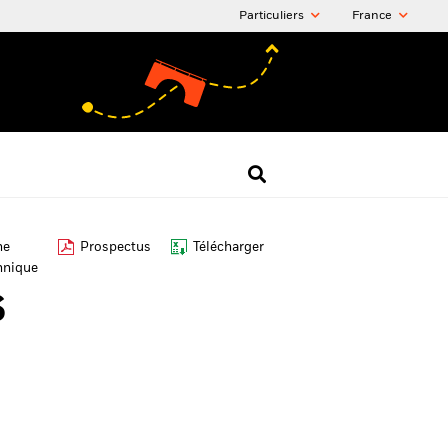
Particuliers
France
he
Prospectus
Télécharger
hnique
S