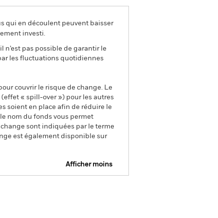
us qui en découlent peuvent baisser
ement investi.
l n’est pas possible de garantir le
par les fluctuations quotidiennes
pour couvrir le risque de change. Le
ffet « spill-over ») pour les autres
s soient en place afin de réduire le
s le nom du fonds vous permet
de change sont indiquées par le terme
ange est également disponible sur
Afficher moins
e
Prospectus
Télécharger
nique