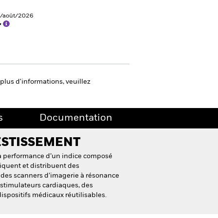
4/août/2026
7
plus d'informations, veuillez
s
Documentation
ESTISSEMENT
la performance d’un indice composé
iquent et distribuent des
es scanners d’imagerie à résonance
stimulateurs cardiaques, des
dispositifs médicaux réutilisables.