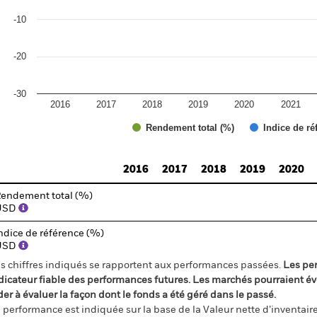
-10
-20
-30
2016
2017
2018
2019
2020
2021
Rendement total (%)
Indice de ré
d of interactive chart.
2016
2017
2018
2019
2020
endement total (%)
USD
ndice de référence (%)
USD
s chiffres indiqués se rapportent aux performances passées.
Les pe
dicateur fiable des performances futures. Les marchés pourraient év
der à évaluer la façon dont le fonds a été géré dans le passé.
 performance est indiquée sur la base de la Valeur nette d’inventaire 