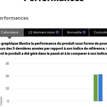
es
Points clés
Principales position
erformances
Calendaire
12 derniers mois
Annuelle
Cumulé
ge: 2020-07-01 00:00:00 to 2026-08-04 00:00:00.
: -30 to 60.
 graphique illustre la performance du produit sous forme de pour
urs des 5 dernières années par rapport à son indice de référence. 
nt le produit a été géré dans le passé et à le comparer à son indic
art
30
r chart with 2 data series.
e chart has 1 X axis displaying categories.
e chart has 1 Y axis displaying Values. Range: -30 to 30.
20
10
alues
0