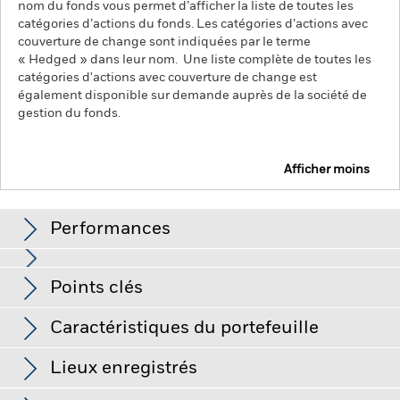
nom du fonds vous permet d’afficher la liste de toutes les
catégories d’actions du fonds. Les catégories d’actions avec
couverture de change sont indiquées par le terme
« Hedged » dans leur nom. Une liste complète de toutes les
catégories d'actions avec couverture de change est
également disponible sur demande auprès de la société de
gestion du fonds.
Afficher moins
iShares $ UltraShort Bond ESG SRI UCITS ETF
Performances
Graphique
Points clés
L’indice de référence exclut uniquement les entreprises qui
pratiquent certaines activités incompatibles avec les critères
ESG si ces activités dépassent les seuils fixés par le
Voir le graphique complet
Caractéristiques du portefeuille
fournisseur de l’indice. Ladite sélection sur la base de critères
Actif net
USD 7 161 964
ESG peut entraîner une réduction de l’univers
au 07/août/2026
d’investissement potentiel, ce qui pourrait avoir un effet
Lieux enregistrés
défavorable sur la valeur des investissements du Fonds
Nombre de positions
371
Date de lancement de la Part
16/mars/2020
comparativement à un fonds qui ne serait pas soumis à cette
au 07/août/2026