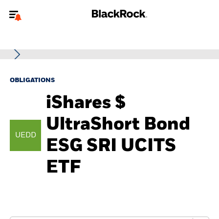
Bienvenue sur le site BlackRock pour les particuliers
Pour accéder directement à un autre site BlackRock, veuillez mettre à
jour
votre type d'utilisateur
.
OBLIGATIONS
Nous connaître
iShares $
Produits
UltraShort Bond
UEDD
Thèmes
ESG SRI UCITS
ETF
Education
Particuliers