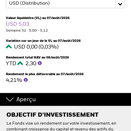
France
Change location
Valeur liquidative (VL) au 07/août/2026
BlackRock
USD 5,03
Semaine 52 : 5,00 - 5,12
iShares
Variation sur un jour de la VL au 07/août/2026
USD 0,00 (0,03%)
Aladdin
Rendement total NAV au 06/août/2026
Notre société
YTD
2,30
Rendement le plus défavorable au 07/août/2026
4,21%
Aperçu
OBJECTIF D'INVESTISSEMENT
Le Fonds vise un rendement sur votre investissement, en
combinant croissance du capital et revenu des actifs du