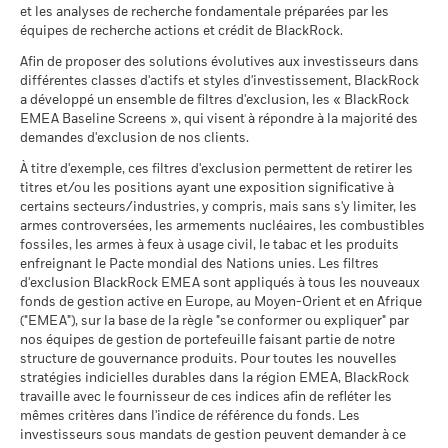
(en)
depuis moins de 12 mois.
reposent les Caractéristiques de durabilité, utilisez les liens
au 07/août/2026
Ce que vous pourriez obtenir après déducti
Slovaquie
et les analyses de recherche fondamentale préparées par les
Symbole Bloomberg
UEDD NA
Défavorable
ci-dessous.
Rendement total (%)
Indice de référence (%)
Rendement annuel moyen
équipes de recherche actions et crédit de BlackRock.
MSCI - Tabac
0,00%
BlackRock a pour politique de communiquer les informations
Suisse
Sustainability related disclosure - ISUEDDTTL
End of interactive chart.
au 07/août/2026
relatives aux performances tous les trimestres, dans un délai
Afin de proposer des solutions évolutives aux investisseurs dans
Ce que vous pourriez obtenir après déducti
(fr)
Intermédiaire
Notation des fonds ESG MSCI
AA
d'un mois. Concrètement, cela signifie que les performances
Rendement annuel moyen
différentes classes d'actifs et styles d'investissement, BlackRock
MSCI - Contrevenants au
0,00%
(AAA-CCC)
Suède
2016
2017
2018
2019
2020
2021
entre le 01/01/2019 et le 31/12/2019 pourront être rendues
a développé un ensemble de filtres d'exclusion, les « BlackRock
Pacte mondial des Nations
au 17/juil./2026
Unies
EMEA Baseline Screens », qui visent à répondre à la majorité des
Ce que vous pourriez obtenir après déducti
publiques à compter du 01/02/2020.
Favorable
Rendement
Rendement annuel moyen
au 07/août/2026
demandes d'exclusion de nos clients.
Pointage de qualité ESG
7,50
iShares IV plc - Prospectus (French -
total (%)
0,1
MSCI (0-10)
Le pourcentage de prêt maximum peut varier à la hausse ou à
Belgium^France)
Le scénario de tension montre ce que vous pourriez obtenir
À titre d'exemple, ces filtres d'exclusion permettent de retirer les
MSCI - Charbon thermique
0,00%
USD
au 17/juil./2026
la baisse au fil du temps.
titres et/ou les positions ayant une exposition significative à
dans des situations de marché extrêmes.
au 07/août/2026
Indice de
Classification mondiale des
certains secteurs/industries, y compris, mais sans s'y limiter, les
Money Market USD
iShares IV plc - Prospectus (English)
L’activité de prêt de titres comporte un risque de perte si
MSCI - Sables bitumineux
0,00%
fonds selon Lipper
référence
0,2
armes controversées, les armements nucléaires, les combustibles
l'emprunteur fait défaut avant que les titres ne soient
au 07/août/2026
au 17/juil./2026
(%) USD
fossiles, les armes à feux à usage civil, le tabac et les produits
restitués et si, en raison des mouvements du marché, la valeur
enfreignant le Pacte mondial des Nations unies. Les filtres
Moyenne pondérée de
14,51
des garanties détenues a baissé et/ou la valeur des titres
d'exclusion BlackRock EMEA sont appliqués à tous les nouveaux
l'intensité carbone MSCI
Les performances passées ne préjugent pas des
prêtés a augmenté.
fonds de gestion active en Europe, au Moyen-Orient et en Afrique
iShares IV plc - Prospectus (French - France)
(tonnes de CO2e/M$ de
performances futures et ne doivent pas être le seul facteur
("EMEA"), sur la base de la règle "se conformer ou expliquer" par
ventes)
Données sur la
90,62%
pris en considération lors du choix d’un produit. Les données
participation aux secteurs
nos équipes de gestion de portefeuille faisant partie de notre
au 17/juil./2026
d'activité
structure de gouvernance produits. Pour toutes les nouvelles
de performance sont basées sur la valeur de l’actif net (VAN)
MSCI Implied Temperature
iShares IV plc - Prospectus - Country
> 2,0-2,5 °C
au 07/août/2026
stratégies indicielles durables dans la région EMEA, BlackRock
de l’ETF, qui peut être différente du cours de marché de l’ETF.
Rise (0-3,0+ °C)
Supplement (English - France)
travaille avec le fournisseur de ces indices afin de refléter les
Des actionnaires individuels peuvent réaliser des
Pourcentage des avoirs du
9,38%
au 17/juil./2026
mêmes critères dans l'indice de référence du fonds. Les
rendements différents de la performance de la VAN.
fonds à l'égard desquels
investisseurs sous mandats de gestion peuvent demander à ce
des données ne sont pas
% des avoirs à l'égard
99,60