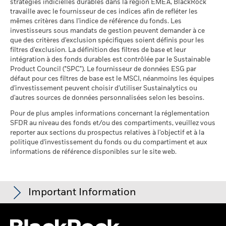
% des avoirs à l'égard
BlackRock Global Funds - Prospectus -
99,55
au 30/juin/2026
stratégies indicielles durables dans la région EMEA, BlackRock
desquels des données ESG
Addendum (French - France)
travaille avec le fournisseur de ces indices afin de refléter les
MSCI
Pourcentage des avoirs du
0,14%
mêmes critères dans l'indice de référence du fonds. Les
fonds à l'égard desquels
au 17/juil./2026
investisseurs sous mandats de gestion peuvent demander à ce
des données ne sont pas
que des critères d'exclusion spécifiques soient définis pour les
disponibles
Pointage de qualité ESG
51,91
MSCI - centile par rapport aux
filtres d'exclusion. La définition des filtres de base et leur
Voir tous les documents
au 30/juin/2026
pairs
intégration à des fonds durables est contrôlée par le Sustainable
au 17/juil./2026
Product Council ("SPC"). Le fournisseur de données ESG par
L'exposition de BlackRock aux secteurs d'activité, telle qu'elle
défaut pour ces filtres de base est le MSCI, néanmoins les équipes
est indiquée ci-dessus, pour le charbon thermique et les
Fonds dans le groupe de
131
d'investissement peuvent choisir d'utiliser Sustainalytics ou
pairs
sables bitumineux, est calculée et déclarée pour les
d'autres sources de données personnalisées selon les besoins.
au 17/juil./2026
entreprises qui tirent plus de 5 % de leurs revenus du
charbon thermique ou des sables bitumineux, tel que défini
Pour de plus amples informations concernant la réglementation
% de couverture MSCI
98,39
par MSCI ESG Research. L’exposition aux entreprises qui
SFDR au niveau des fonds et/ou des compartiments, veuillez vous
Weighted Average Carbon
génèrent des revenus à partir du charbon thermique ou des
reporter aux sections du prospectus relatives à l'objectif et à la
Intensity
sables bitumineux (à un seuil de revenus de 0 %), telle que
politique d'investissement du fonds ou du compartiment et aux
au 17/juil./2026
informations de référence disponibles sur le site web.
définie par MSCI ESG Research, se répartit comme suit :
0,00% pour le charbon thermique et 0,00% pour les sables
Toutes les données proviennent des Notations de fonds ESG
bitumineux.
MSCI au 17/juil./2026 basées sur les positions détenues au
31/mars/2026. De ce fait, les caractéristiques de durabilité
Les indicateurs de participation aux secteurs d'activité sont
Important Information
du fonds peuvent parfois différer des Notations de fonds ESG
calculés par BlackRock à l’aide des données de MSCI ESG
MSCI.
Research qui fournit un profil de la participation de chaque
Pour être inclus dans les Notations de fonds MSCI ESG, 65 %
société aux différents secteurs d'activité. BlackRock s’appuie
Pour les fonds dont l'objectif de placement comprend des critères