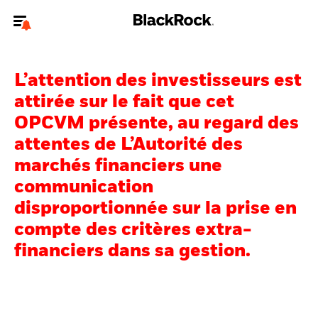
Bienvenue sur le site BlackRock pour les particuliers
L’attention des investisseurs est
Pour accéder directement à un autre site BlackRock, veuillez mettre à
jour
votre type d'utilisateur
.
attirée sur le fait que cet
OPCVM présente, au regard des
Nous connaître
attentes de L’Autorité des
marchés financiers une
Produits
communication
Thèmes
disproportionnée sur la prise en
compte des critères extra-
Education
financiers dans sa gestion.
Particuliers