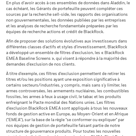
Indice de
susceptibles de modification.
MSCI - Armes nucléaires
2,85%
En plus d’avoir accès à ces ensembles de données dans Aladdin, le
prospectus.
référence
Ce que vous pourriez obtenir après déducti
au 30/juin/2026
cas échéant, les Gérants de portefeuille peuvent compléter ces
Tension
contrainte
Rendement annuel moyen
5,4
16,3
sources par la recherche sell-side, les rapports des organisations
Pour consulter les méthodologies MSCI sur lesquelles
BlackRock Global Funds - Annual report and
1 (%) USD
MSCI - Armes à feu civiles
0,19%
non gouvernementales, les données publiées par les entreprises
audited financial statements (French)
reposent les Caractéristiques de durabilité, utilisez les liens
au 30/juin/2026
Ce que vous pourriez obtenir après déducti
et les analyses de recherche fondamentale préparées par les
Défavorable
ci-dessous.
Rendement annuel moyen
équipes de recherche actions et crédit de BlackRock.
MSCI - Tabac
0,00%
La performance indiquée est calculée après déduction des
Sustainability related disclosure - EEI_AG (en)
au 30/juin/2026
Afin de proposer des solutions évolutives aux investisseurs dans
Ce que vous pourriez obtenir après déducti
frais courants. Les frais d’entrée/de sortie ne sont pas inclus
Intermédiaire
Notation des fonds ESG MSCI
AA
Rendement annuel moyen
différentes classes d'actifs et styles d'investissement, BlackRock
dans le calcul.
MSCI - Contrevenants au
0,00%
(AAA-CCC)
a développé un ensemble de filtres d'exclusion, les « BlackRock
Pacte mondial des Nations
au 17/juil./2026
Unies
EMEA Baseline Screens », qui visent à répondre à la majorité des
Ce que vous pourriez obtenir après déducti
Les chiffres indiqués se rapportent aux performances
Favorable
Rendement annuel moyen
au 30/juin/2026
demandes d'exclusion de nos clients.
Pointage de qualité ESG
8,05
passées.
Les performances passées ne sont pas un indicateur
BlackRock Global Funds - Prospectus (French
MSCI (0-10)
- France)
fiable des performances futures. Les marchés pourraient
Le scénario de tension montre ce que vous pourriez obtenir
À titre d'exemple, ces filtres d'exclusion permettent de retirer les
MSCI - Charbon thermique
0,00%
au 17/juil./2026
évoluer très différemment. Ceci peut vous aider à évaluer la
titres et/ou les positions ayant une exposition significative à
dans des situations de marché extrêmes.
au 30/juin/2026
façon dont le fonds a été géré dans le passé
Classification mondiale des
certains secteurs/industries, y compris, mais sans s'y limiter, les
Equity Europe Income
BlackRock Global Funds - Prospectus
MSCI - Sables bitumineux
0,00%
fonds selon Lipper
La performance est indiquée sur la base de la Valeur nette
armes controversées, les armements nucléaires, les combustibles
(English)
au 30/juin/2026
au 17/juil./2026
fossiles, les armes à feux à usage civil, le tabac et les produits
d’inventaire (VNI), avec le revenu brut réinvesti le cas échéant.
enfreignant le Pacte mondial des Nations unies. Les filtres
Le rendement de votre investissement peut augmenter ou
Moyenne pondérée de
85,34
d'exclusion BlackRock EMEA sont appliqués à tous les nouveaux
diminuer en raison des fluctuations des devises si votre
l'intensité carbone MSCI
fonds de gestion active en Europe, au Moyen-Orient et en Afrique
BlackRock Global Funds - Prospectus (French
(tonnes de CO2e/M$ de
investissement est effectué dans une devise autre que celle
("EMEA"), sur la base de la règle "se conformer ou expliquer" par
- Belgium^France)
ventes)
Données sur la
99,70%
utilisée dans le calcul des performances passées. Source :
participation aux secteurs
nos équipes de gestion de portefeuille faisant partie de notre
au 17/juil./2026
Blackrock
d'activité
structure de gouvernance produits. Pour toutes les nouvelles