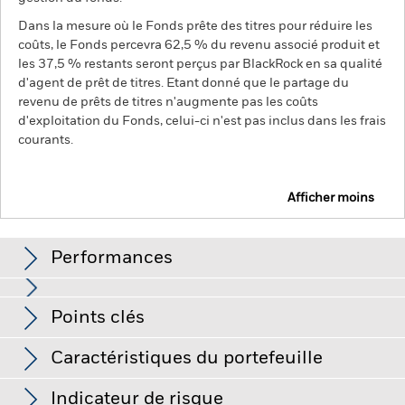
Dans la mesure où le Fonds prête des titres pour réduire les
coûts, le Fonds percevra 62,5 % du revenu associé produit et
les 37,5 % restants seront perçus par BlackRock en sa qualité
d'agent de prêt de titres. Etant donné que le partage du
revenu de prêts de titres n'augmente pas les coûts
d'exploitation du Fonds, celui-ci n'est pas inclus dans les frais
courants.
Afficher moins
BGF European Equity Income Fund
Performances
Graphique
Points clés
Risque de change : Le Fonds investit dans d'autres devises.
Les variations de taux de change auront donc un impact sur
la valeur de l'investissement.
La valeur des actions ou titres
Voir le graphique complet
Caractéristiques du portefeuille
liés à des actions peut être affectée par les fluctuations
Net Assets of Fund
EUR 1 679 873 419
quotidiennes des marchés boursiers. Les autres facteurs
au 06/août/2026
Performances
ayant une influence sont l'actualité politique et économique,
Indicateur de risque