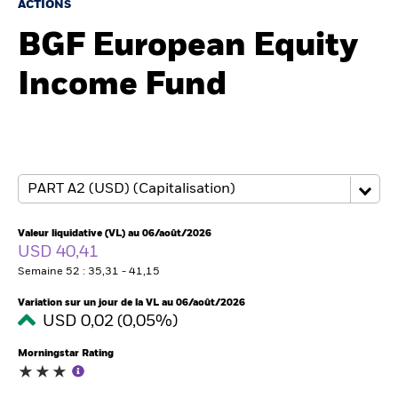
France
ACTIONS
Change location
BGF European Equity
BlackRock
Income Fund
iShares
Aladdin
Notre société
Valeur liquidative (VL) au 06/août/2026
USD 40,41
Semaine 52 : 35,31 - 41,15
Variation sur un jour de la VL au 06/août/2026
USD 0,02 (0,05%)
Morningstar Rating