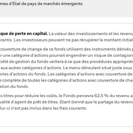
smes d’État de pays de marchés émergents.
 de perte en capital.
La valeur des investissements et les reven
ntis. Les investisseurs peuvent ne pas récupérer le montant initial
 couverture de change de ce fonds utilisent des instruments dérivés 
 une catégorie d’actions pourrait engendrer un risque de contagion (e
ciété de gestion du fonds veillera à ce que des procédures appropriée
n aux autres catégories d’actions. Le menu déroulant situé juste sou
égories d’actions du fonds. Les catégories d’actions avec couverture 
 complète de toutes les catégories d'actions avec couverture de ch
stion du fonds.
 titres pour réduire les coûts, le Fonds percevra 62,5 % du revenu a
alité d'agent de prêt de titres. Etant donné que le partage du reven
ui-ci n'est pas inclus dans les frais courants.