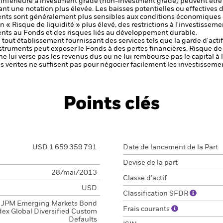
é inférieure à investment grade (non-investment grade) peuvent être 
nt une notation plus élevée. Les baisses potentielles ou effectives d
ts sont généralement plus sensibles aux conditions économiques e
« Risque de liquidité » plus élevé, des restrictions à l'investissemen
ments au Fonds et des risques liés au développement durable.
de tout établissement fournissant des services tels que la garde d'acti
nstruments peut exposer le Fonds à des pertes financières.
Risque de 
ne lui verse pas les revenus dus ou ne lui rembourse pas le capital à
 les ventes ne suffisent pas pour négocier facilement les investissem
Points clés
USD 1 659 359 791
Date de lancement de la Part
Devise de la part
28/mai/2013
Classe d’actif
USD
Classification SFDR
JPM Emerging Markets Bond
Frais courants
dex Global Diversified Custom
Defaults