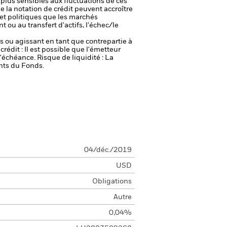
plus sensibles aux fluctuations de ces
e la notation de crédit peuvent accroître
t politiques que les marchés
t ou au transfert d'actifs, l'échec/le
fs ou agissant en tant que contrepartie à
crédit : Il est possible que l'émetteur
 l'échéance.
Risque de liquidité : La
ents du Fonds.
04/déc./2019
USD
Obligations
Autre
0,04%