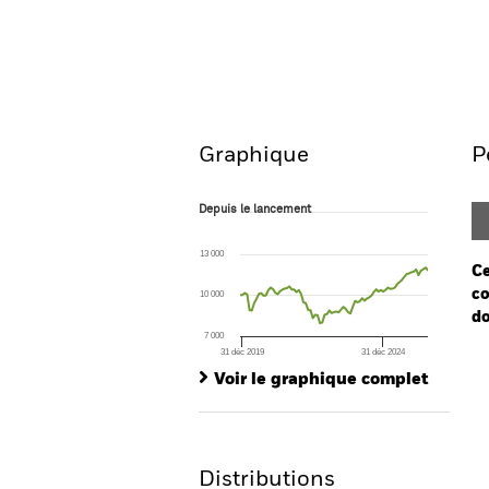
iShares Emerging Markets Gover
Aperçu
Performances
Graphique
P
Depuis le lancement
Depuis le lancement
Line chart with 81 data points.
The chart has 1 X axis displaying Time. Ran
13 000
The chart has 1 Y axis displaying values. Range
Ce
co
10 000
do
7 000
31 déc 2019
31 déc 2024
Ch
End of interactive chart.
Ba
Voir le graphique complet
Th
Th
Distributions