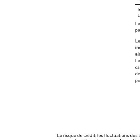
I
La
pa
Le
in
ai
La
ca
de
pe
Le risque de crédit, les fluctuations des