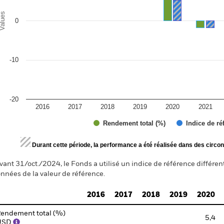
alues
0
-10
-20
2016
2017
2018
2019
2020
2021
Rendement total (%)
Indice de ré
d of interactive chart.
Durant cette période, la performance a été réalisée dans des circon
vant 31/oct./2024, le Fonds a utilisé un indice de référence différen
nnées de la valeur de référence.
2016
2017
2018
2019
2020
endement total (%)
5,4
USD