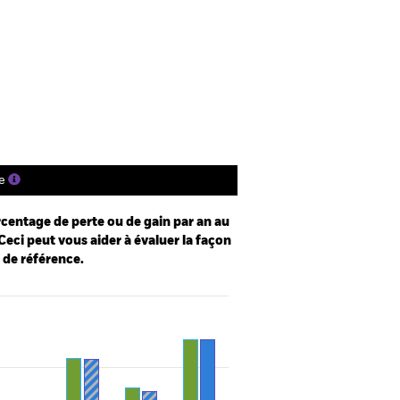
P KID
Prospectus
Télécharger
tions
Documentation
e
centage de perte ou de gain par an au
Ceci peut vous aider à évaluer la façon
e de référence.