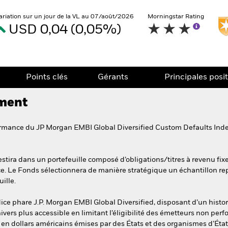
ariation sur un jour de la VL au 07/août/2026
Morningstar Rating
USD 0,04 (0,05%)
Points clés
Gérants
Principales posi
ement
ormance du JP Morgan EMBI Global Diversified Custom Defaults Index
stira dans un portefeuille composé d’obligations/titres à revenu fixe
nce. Le Fonds sélectionnera de manière stratégique un échantillon repr
ille.
ndice phare J.P. Morgan EMBI Global Diversified, disposant d’un histor
ivers plus accessible en limitant l’éligibilité des émetteurs non per
s en dollars américains émises par des États et des organismes d’Éta