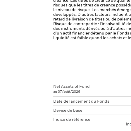
créance. Les titres de créance de qualit
risques que les titres de créance posséda
le niveau de risque.
Les marchés émergen
développés. D'autres facteurs incluent un 
retard de livraison de titres ou de paie
Risque de contrepartie : l'insolvabilité 
des instruments dérivés ou à d'autres i
d'un actif financier détenu par le Fonds 
liquidité est faible quand les achats et
Net Assets of Fund
au 07/août/2026
Date de lancement du Fonds
Devise de base
Indice de référence
In