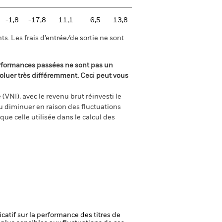
-1,8
-17,8
11,1
6,5
13,8
s. Les frais d’entrée/de sortie ne sont
rformances passées ne sont pas un
oluer très différemment. Ceci peut vous
(VNI), avec le revenu brut réinvesti le
 diminuer en raison des fluctuations
ue celle utilisée dans le calcul des
icatif sur la performance des titres de