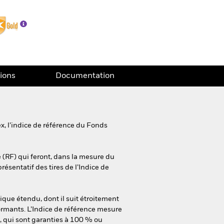
tions
Documentation
, l’indice de référence du Fonds
 (RF) qui feront, dans la mesure du
ésentatif des tires de l’Indice de
ique étendu, dont il suit étroitement
formants. L’Indice de référence mesure
t, qui sont garanties à 100 % ou