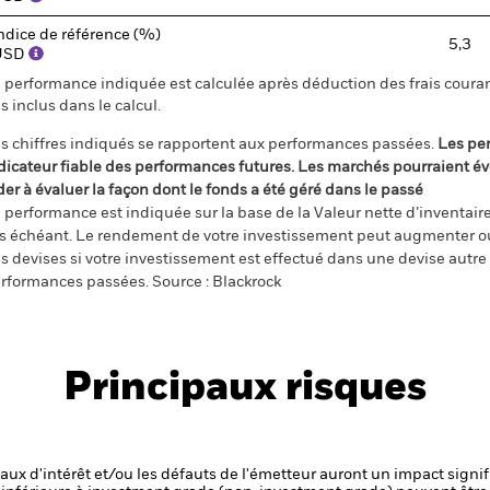
ndice de référence (%)
5,3
USD
 performance indiquée est calculée après déduction des frais courant
s inclus dans le calcul.
s chiffres indiqués se rapportent aux performances passées.
Les pe
dicateur fiable des performances futures. Les marchés pourraient év
der à évaluer la façon dont le fonds a été géré dans le passé
 performance est indiquée sur la base de la Valeur nette d’inventaire 
s échéant. Le rendement de votre investissement peut augmenter ou
s devises si votre investissement est effectué dans une devise autre q
rformances passées. Source : Blackrock
Principaux risques
 taux d'intérêt et/ou les défauts de l'émetteur auront un impact signif