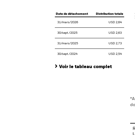
V
Date de détachement
Distribution totale
31/mars/2026
USD 2,64
30/sept./2025
USD 2,63
31/mars/2025
USD 2,73
30/sept./2024
USD 2,54
Voir le tableau complet
En
*A
do
R