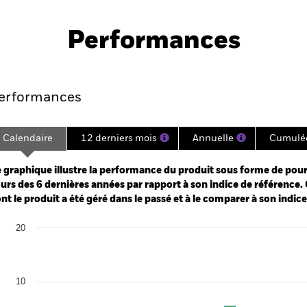
Fiche
PRII
nment Bond Index Fund (LU)
technique
Performances
Points clés
Gérants
Principales posi
erformances
Calendaire
12 derniers mois
Annuelle
Cumulé
ge: 2019-11-30 00:00:00 to 2026-07-31 00:00:00.
: -30 to 60.
 graphique illustre la performance du produit sous forme de pour
urs des 6 dernières années par rapport à son indice de référence. 
nt le produit a été géré dans le passé et à le comparer à son indic
art
20
r chart with 2 data series.
e chart has 1 X axis displaying categories.
e chart has 1 Y axis displaying Values. Range: -20 to 20.
10