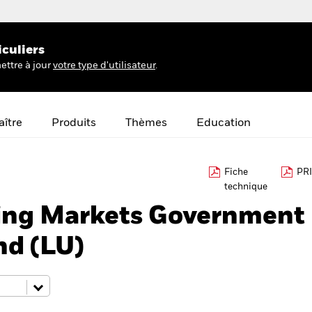
iculiers
ettre à jour
votre type d'utilisateur
.
ître
Produits
Thèmes
Education
Fiche
PRI
technique
ing Markets Government
nd (LU)