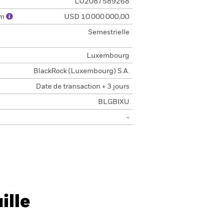
LU2087589268
um
USD 10 000 000,00
Semestrielle
Luxembourg
BlackRock (Luxembourg) S.A.
Date de transaction + 3 jours
BLGBIXU
-
ille