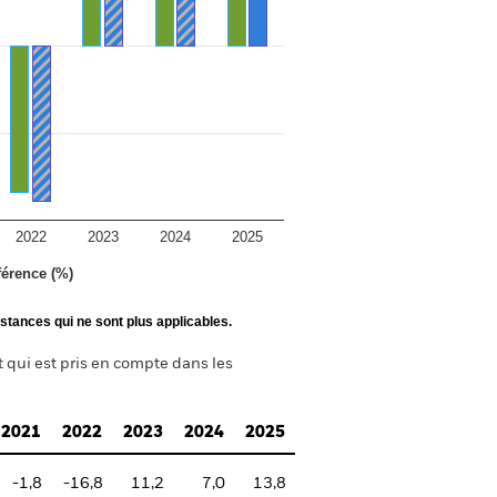
2022
2023
2024
2025
férence (%)
stances qui ne sont plus applicables.
t qui est pris en compte dans les
2021
2022
2023
2024
2025
-1,8
-16,8
11,2
7,0
13,8