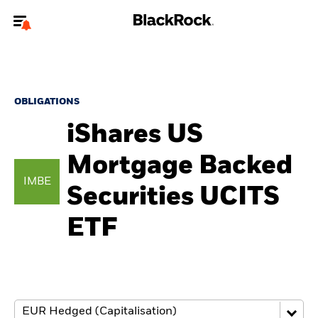
Bienvenue sur le site BlackRock pour les particuliers
Pour accéder directement à un autre site BlackRock, veuillez mettre à
jour
votre type d'utilisateur
.
OBLIGATIONS
iShares US
Nous connaître
Mortgage Backed
Produits
IMBE
Securities UCITS
Thèmes
ETF
Education
Particuliers