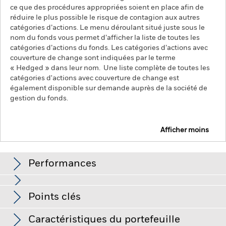
ce que des procédures appropriées soient en place afin de
réduire le plus possible le risque de contagion aux autres
catégories d’actions. Le menu déroulant situé juste sous le
nom du fonds vous permet d’afficher la liste de toutes les
catégories d’actions du fonds. Les catégories d’actions avec
couverture de change sont indiquées par le terme
« Hedged » dans leur nom. Une liste complète de toutes les
catégories d'actions avec couverture de change est
également disponible sur demande auprès de la société de
gestion du fonds.
Afficher moins
iShares US Mortgage Backed Securities UCITS ETF
Performances
Graphique
Points clés
Le risque de crédit, les variations de taux d'intérêt et/ou les
défauts de l'émetteur auront un impact significatif sur la
performance des titres de créance. Les baisses potentielles
Voir le graphique complet
Caractéristiques du portefeuille
ou effectives de la notation de crédit peuvent accroître le