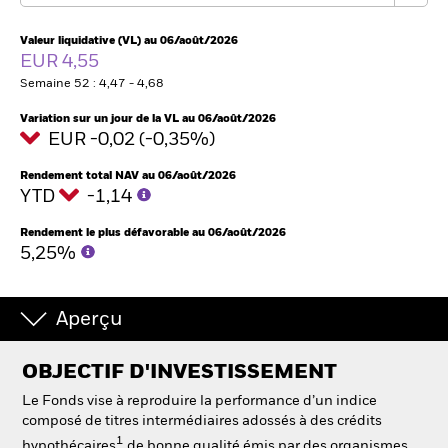
France
Change location
Valeur liquidative (VL) au 06/août/2026
EUR 4,55
BlackRock
Semaine 52 : 4,47 - 4,68
iShares
Variation sur un jour de la VL au 06/août/2026
EUR -0,02 (-0,35%)
Aladdin
Rendement total NAV au 06/août/2026
YTD
-1,14
Notre société
Rendement le plus défavorable au 06/août/2026
5,25%
Aperçu
OBJECTIF D'INVESTISSEMENT
Le Fonds vise à reproduire la performance d’un indice
composé de titres intermédiaires adossés à des crédits
1
hypothécaires
de bonne qualité émis par des organismes