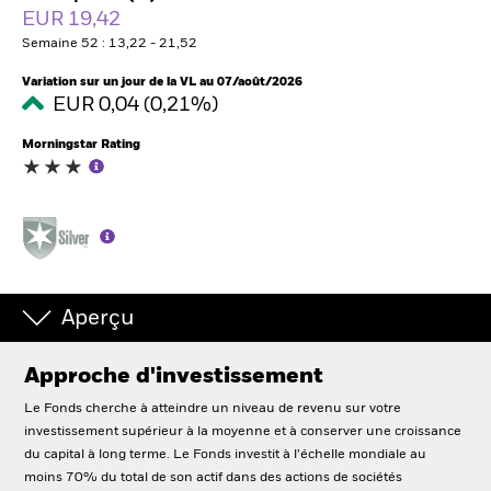
France
EUR 19,42
Change location
Semaine 52 : 13,22 - 21,52
BlackRock
Variation sur un jour de la VL au 07/août/2026
EUR 0,04 (0,21%)
iShares
Morningstar Rating
Aladdin
Notre société
Aperçu
Approche d'investissement
Le Fonds cherche à atteindre un niveau de revenu sur votre
investissement supérieur à la moyenne et à conserver une croissance
du capital à long terme. Le Fonds investit à l’échelle mondiale au
moins 70% du total de son actif dans des actions de sociétés