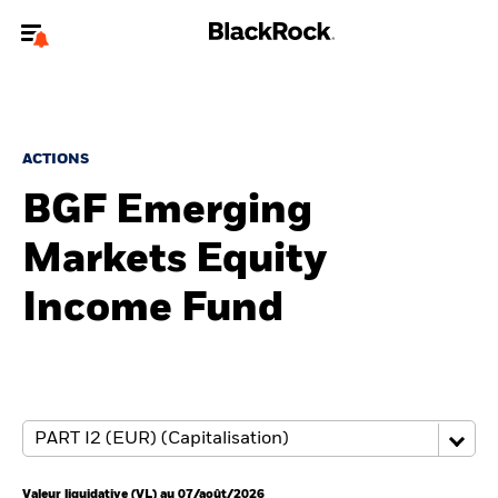
Bienvenue sur le site BlackRock pour les particuliers
Pour accéder directement à un autre site BlackRock, veuillez mettre à
jour
votre type d'utilisateur
.
ACTIONS
BGF Emerging
Nous connaître
Markets Equity
Produits
Income Fund
Thèmes
Education
Particuliers
Valeur liquidative (VL) au 07/août/2026