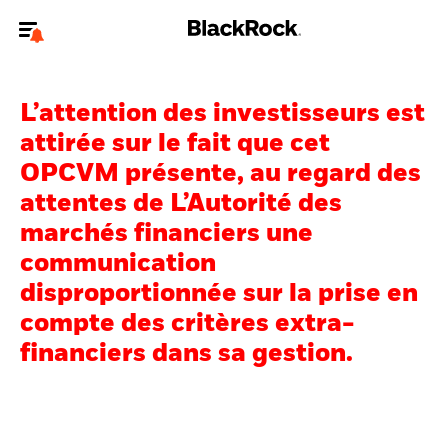
Bienvenue sur le site BlackRock pour les particuliers
L’attention des investisseurs est
Pour accéder directement à un autre site BlackRock, veuillez mettre à
jour
votre type d'utilisateur
.
attirée sur le fait que cet
OPCVM présente, au regard des
Nous connaître
attentes de L’Autorité des
marchés financiers une
Produits
communication
Thèmes
disproportionnée sur la prise en
compte des critères extra-
Education
financiers dans sa gestion.
Particuliers