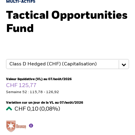
France
MULTI-ACTIFS
Change location
Tactical Opportunities
BlackRock
Fund
iShares
Aladdin
Notre société
Valeur liquidative (VL) au 07/août/2026
CHF 125,77
Semaine 52 : 115,78 - 126,92
Variation sur un jour de la VL au 07/août/2026
CHF 0,10 (0,08%)