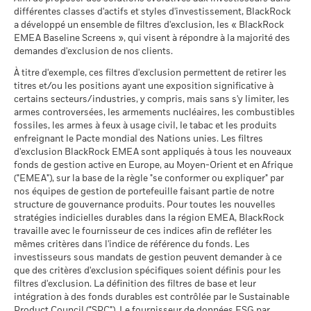
- France)
Intermédiaire
Notation des fonds ESG MSCI
A
dans le calcul.
Rendement annuel moyen
différentes classes d'actifs et styles d'investissement, BlackRock
MSCI - Contrevenants au
0,00%
(AAA-CCC)
a développé un ensemble de filtres d'exclusion, les « BlackRock
Pacte mondial des Nations
au 17/juil./2026
Les chiffres indiqués se rapportent aux performances
Unies
EMEA Baseline Screens », qui visent à répondre à la majorité des
Ce que vous pourriez obtenir après déducti
Favorable
passées.
Les performances passées ne sont pas un indicateur
Rendement annuel moyen
au 30/juin/2026
demandes d'exclusion de nos clients.
Pointage de qualité ESG
6,60
Sustainability related disclosure - BK_TO_AGG
fiable des performances futures. Les marchés pourraient
MSCI (0-10)
(en)
Le scénario de tension montre ce que vous pourriez obtenir
À titre d'exemple, ces filtres d'exclusion permettent de retirer les
MSCI - Charbon thermique
0,00%
évoluer très différemment. Ceci peut vous aider à évaluer la
au 17/juil./2026
titres et/ou les positions ayant une exposition significative à
dans des situations de marché extrêmes.
au 30/juin/2026
façon dont le fonds a été géré dans le passé
Classification mondiale des
certains secteurs/industries, y compris, mais sans s'y limiter, les
Absolute Return USD
Sustainability related disclosure - BK_TO_AGG
La performance est indiquée sur la base de la Valeur nette
MSCI - Sables bitumineux
0,00%
fonds selon Lipper
Medium
armes controversées, les armements nucléaires, les combustibles
(fr)
d’inventaire (VNI), avec le revenu brut réinvesti le cas échéant.
au 30/juin/2026
au 17/juil./2026
fossiles, les armes à feux à usage civil, le tabac et les produits
Le rendement de votre investissement peut augmenter ou
enfreignant le Pacte mondial des Nations unies. Les filtres
Moyenne pondérée de
82,88
diminuer en raison des fluctuations des devises si votre
d'exclusion BlackRock EMEA sont appliqués à tous les nouveaux
l'intensité carbone MSCI
investissement est effectué dans une devise autre que celle
fonds de gestion active en Europe, au Moyen-Orient et en Afrique
(tonnes de CO2e/M$ de
Voir tous les documents
utilisée dans le calcul des performances passées. Source :
("EMEA"), sur la base de la règle "se conformer ou expliquer" par
ventes)
Données sur la
19,09%
participation aux secteurs
nos équipes de gestion de portefeuille faisant partie de notre
au 17/juil./2026
Blackrock
d'activité
structure de gouvernance produits. Pour toutes les nouvelles
% des avoirs à l'égard
94,03
au 30/juin/2026
stratégies indicielles durables dans la région EMEA, BlackRock
desquels des données ESG
travaille avec le fournisseur de ces indices afin de refléter les
MSCI
Pourcentage des avoirs du
64,80%
mêmes critères dans l'indice de référence du fonds. Les
fonds à l'égard desquels
au 17/juil./2026
investisseurs sous mandats de gestion peuvent demander à ce
des données ne sont pas
que des critères d'exclusion spécifiques soient définis pour les
disponibles
Pointage de qualité ESG
44,94
MSCI - centile par rapport aux
filtres d'exclusion. La définition des filtres de base et leur
au 30/juin/2026
pairs
intégration à des fonds durables est contrôlée par le Sustainable
au 07/oct./2021
Product Council ("SPC"). Le fournisseur de données ESG par