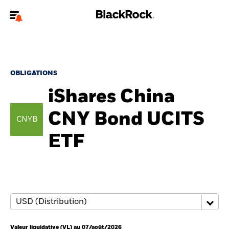
Bienvenue sur le site BlackRock pour les particuliers
Pour accéder directement à un autre site BlackRock, veuillez mettre à
jour
votre type d'utilisateur
.
OBLIGATIONS
iShares China
Nous connaître
CNY Bond UCITS
CNYB
Produits
ETF
Thèmes
Education
Particuliers
Valeur liquidative (VL) au 07/août/2026