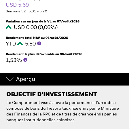
France
USD 5,69
Change location
Semaine 52 : 5,31 - 5,70
BlackRock
Variation sur un jour de la VL au 07/août/2026
USD 0,00 (0,06%)
iShares
Rendement total NAV au 06/août/2026
YTD
5,80
Aladdin
Rendement le plus défavorable au 06/août/2026
1,53%
Notre société
Aperçu
OBJECTIF D'INVESTISSEMENT
Le Compartiment vise à suivre la performance d’un indice
composé de bons du Trésor à taux fixe émis par le Ministère
des Finances de la RPC et de titres de créance émis par les
banques institutionnelles chinoises.