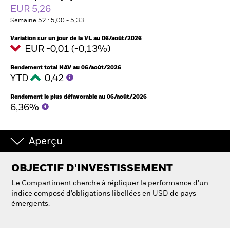
France
EUR 5,26
Change location
Semaine 52 : 5,00 - 5,33
BlackRock
Variation sur un jour de la VL au 06/août/2026
EUR -0,01 (-0,13%)
iShares
Rendement total NAV au 06/août/2026
YTD
0,42
Aladdin
Rendement le plus défavorable au 06/août/2026
6,36%
Notre société
Aperçu
OBJECTIF D'INVESTISSEMENT
Le Compartiment cherche à répliquer la performance d’un
indice composé d’obligations libellées en USD de pays
émergents.