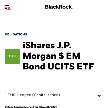
Bienvenue sur le site BlackRock pour les particuliers
Pour accéder directement à un autre site BlackRock, veuillez mettre à
jour
votre type d'utilisateur
.
OBLIGATIONS
iShares J.P.
Nous connaître
Morgan $ EM
3SUD
Produits
Bond UCITS ETF
Thèmes
Education
Particuliers
Valeur liquidative (VL) au 06/août/2026