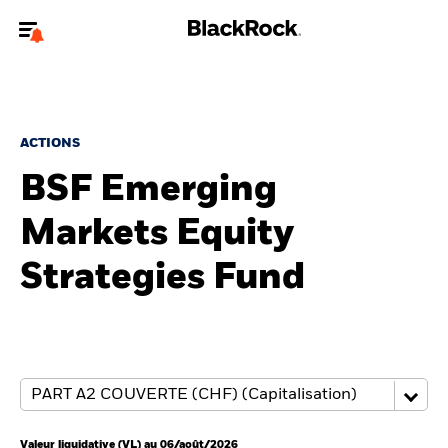
Bienvenue sur le site BlackRock pour les particuliers
Pour accéder directement à un autre site BlackRock, veuillez mettre à
jour
votre type d'utilisateur
.
ACTIONS
BSF Emerging
Nous connaître
Markets Equity
Produits
Strategies Fund
Thèmes
Education
Particuliers
Valeur liquidative (VL) au 06/août/2026