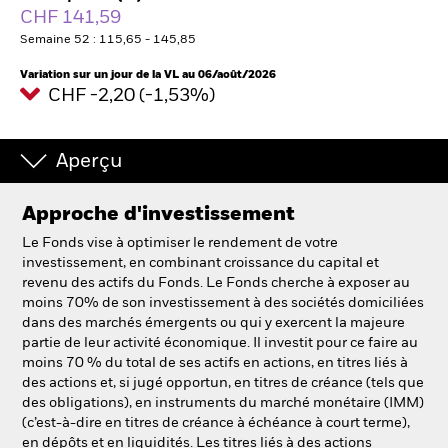
France
CHF 141,59
Change location
Semaine 52 : 115,65 - 145,85
BlackRock
Variation sur un jour de la VL au 06/août/2026
CHF -2,20 (-1,53%)
iShares
Aperçu
Aladdin
Approche d'investissement
Notre société
Le Fonds vise à optimiser le rendement de votre
investissement, en combinant croissance du capital et
revenu des actifs du Fonds. Le Fonds cherche à exposer au
moins 70% de son investissement à des sociétés domiciliées
dans des marchés émergents ou qui y exercent la majeure
partie de leur activité économique. Il investit pour ce faire au
moins 70 % du total de ses actifs en actions, en titres liés à
des actions et, si jugé opportun, en titres de créance (tels que
des obligations), en instruments du marché monétaire (IMM)
(c’est-à-dire en titres de créance à échéance à court terme),
en dépôts et en liquidités. Les titres liés à des actions