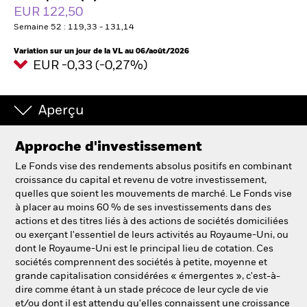
France
EUR 122,50
Change location
Semaine 52 : 119,33 - 131,14
BlackRock
Variation sur un jour de la VL au 06/août/2026
EUR -0,33 (-0,27%)
iShares
Aperçu
Aladdin
Approche d'investissement
Notre société
Le Fonds vise des rendements absolus positifs en combinant
croissance du capital et revenu de votre investissement,
quelles que soient les mouvements de marché. Le Fonds vise
à placer au moins 60 % de ses investissements dans des
actions et des titres liés à des actions de sociétés domiciliées
ou exerçant l'essentiel de leurs activités au Royaume-Uni, ou
dont le Royaume-Uni est le principal lieu de cotation. Ces
sociétés comprennent des sociétés à petite, moyenne et
grande capitalisation considérées « émergentes », c'est-à-
dire comme étant à un stade précoce de leur cycle de vie
et/ou dont il est attendu qu'elles connaissent une croissance