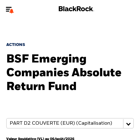
Bienvenue sur le site BlackRock pour les particuliers
Pour accéder directement à un autre site BlackRock, veuillez mettre à
jour
votre type d'utilisateur
.
ACTIONS
BSF Emerging
Nous connaître
Companies Absolute
Produits
Return Fund
Thèmes
Education
Particuliers
Valeur liquidative (VL) au 06/août/2026