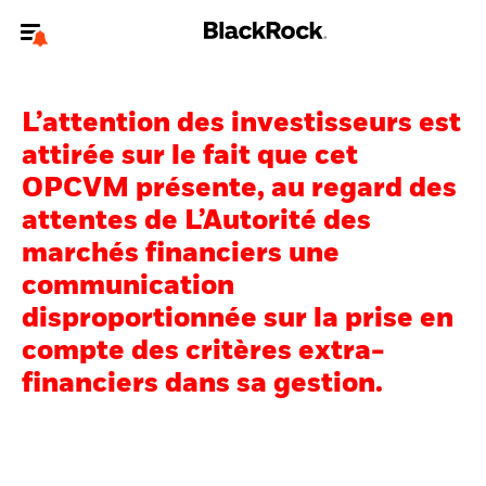
Bienvenue sur le site BlackRock pour les particuliers
L’attention des investisseurs est
Pour accéder directement à un autre site BlackRock, veuillez mettre à
jour
votre type d'utilisateur
.
attirée sur le fait que cet
OPCVM présente, au regard des
Nous connaître
attentes de L’Autorité des
marchés financiers une
Produits
communication
Thèmes
disproportionnée sur la prise en
compte des critères extra-
Education
financiers dans sa gestion.
Particuliers