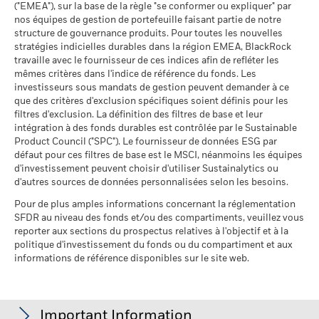
évoluer très différemment. Ceci peut vous aider à évaluer la
("EMEA"), sur la base de la règle "se conformer ou expliquer" par
(English)
ventes)
Données sur la
97,57%
façon dont le fonds a été géré dans le passé
participation aux secteurs
nos équipes de gestion de portefeuille faisant partie de notre
au 17/juil./2026
d'activité
La performance est indiquée sur la base de la Valeur nette
structure de gouvernance produits. Pour toutes les nouvelles
% des avoirs à l'égard
BlackRock Global Funds - Prospectus (French
79,47
au 30/juin/2026
stratégies indicielles durables dans la région EMEA, BlackRock
d’inventaire (VNI), avec le revenu brut réinvesti le cas échéant.
desquels des données ESG
- Belgium^France)
travaille avec le fournisseur de ces indices afin de refléter les
Le rendement de votre investissement peut augmenter ou
MSCI
Pourcentage des avoirs du
2,70%
mêmes critères dans l'indice de référence du fonds. Les
diminuer en raison des fluctuations des devises si votre
fonds à l'égard desquels
au 17/juil./2026
investisseurs sous mandats de gestion peuvent demander à ce
des données ne sont pas
investissement est effectué dans une devise autre que celle
que des critères d'exclusion spécifiques soient définis pour les
disponibles
Pointage de qualité ESG
28,64
BlackRock Global Funds - Prospectus -
utilisée dans le calcul des performances passées. Source :
MSCI - centile par rapport aux
filtres d'exclusion. La définition des filtres de base et leur
au 30/juin/2026
Addendum (French - France)
Blackrock
pairs
intégration à des fonds durables est contrôlée par le Sustainable
au 17/juil./2026
Product Council ("SPC"). Le fournisseur de données ESG par
L'exposition de BlackRock aux secteurs d'activité, telle qu'elle
défaut pour ces filtres de base est le MSCI, néanmoins les équipes
est indiquée ci-dessus, pour le charbon thermique et les
Fonds dans le groupe de
1 400
d'investissement peuvent choisir d'utiliser Sustainalytics ou
pairs
sables bitumineux, est calculée et déclarée pour les
Voir tous les documents
d'autres sources de données personnalisées selon les besoins.
au 17/juil./2026
entreprises qui tirent plus de 5 % de leurs revenus du
charbon thermique ou des sables bitumineux, tel que défini
Pour de plus amples informations concernant la réglementation
% de couverture MSCI
91,16
par MSCI ESG Research. L’exposition aux entreprises qui
SFDR au niveau des fonds et/ou des compartiments, veuillez vous
Weighted Average Carbon
génèrent des revenus à partir du charbon thermique ou des
reporter aux sections du prospectus relatives à l'objectif et à la
Intensity
sables bitumineux (à un seuil de revenus de 0 %), telle que
politique d'investissement du fonds ou du compartiment et aux
au 17/juil./2026
informations de référence disponibles sur le site web.
définie par MSCI ESG Research, se répartit comme suit :
0,00% pour le charbon thermique et 0,00% pour les sables
Toutes les données proviennent des Notations de fonds ESG
bitumineux.
MSCI au 17/juil./2026 basées sur les positions détenues au
31/mars/2026. De ce fait, les caractéristiques de durabilité
Les indicateurs de participation aux secteurs d'activité sont
Important Information
du fonds peuvent parfois différer des Notations de fonds ESG