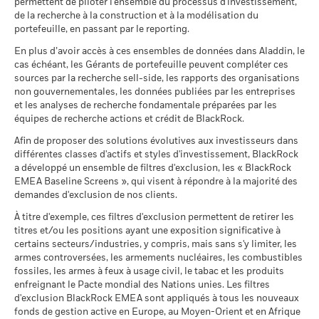
Réglement livraison
Date de transaction + 3 jours
2016
2017
2018
2019
2020
2021
Scénarios
MSCI - Armes controversées
permettent de piloter l'ensemble du processus d'investissement,
0,00%
instruments financiers, comme les produits dérivés, qui
adoptera une stratégie d’investissement ESG ou Impact ou
de la recherche à la construction et à la modélisation du
BlackRock Global Funds - Annual Report
peuvent être utilisés pour acquérir ou réduire une exposition
Symbole Bloomberg
BGFFTA2
mettra en place des filtrages.
Pour plus d’informations sur la
au 30/juin/2026
Rendement
portefeuille, en passant par le reporting.
Il n’y a pas de rendement minimum garanti. 
Minimal
(French)
au marché et/ou à des fins de gestion des risques. Allocations
stratégie d’investissement d’un fonds, veuillez consulter son
total (%)
42,8
42,5
-0,
Régime fiscal PEA
-
susceptibles de modification.
MSCI - Armes nucléaires
0,00%
En plus d’avoir accès à ces ensembles de données dans Aladdin, le
prospectus.
USD
Ce que vous pourriez obtenir après déducti
au 30/juin/2026
cas échéant, les Gérants de portefeuille peuvent compléter ces
Tension
Rendement annuel moyen
sources par la recherche sell-side, les rapports des organisations
Indice de
Pour consulter les méthodologies MSCI sur lesquelles
BlackRock Global Funds - Annual report and
MSCI - Armes à feu civiles
0,00%
non gouvernementales, les données publiées par les entreprises
référence
audited financial statements (French)
reposent les Caractéristiques de durabilité, utilisez les liens
au 30/juin/2026
Ce que vous pourriez obtenir après déducti
comparateur
26,6
16,3
18,
et les analyses de recherche fondamentale préparées par les
Défavorable
ci-dessous.
Rendement annuel moyen
2 (%) USD
équipes de recherche actions et crédit de BlackRock.
MSCI - Tabac
0,00%
Sustainability related disclosure - FINTEC-AG
au 30/juin/2026
Afin de proposer des solutions évolutives aux investisseurs dans
Ce que vous pourriez obtenir après déducti
(en)
Intermédiaire
Notation des fonds ESG MSCI
BBB
Rendement annuel moyen
différentes classes d'actifs et styles d'investissement, BlackRock
Indice de
MSCI - Contrevenants au
0,00%
(AAA-CCC)
a développé un ensemble de filtres d'exclusion, les « BlackRock
référence
Pacte mondial des Nations
au 17/juil./2026
contrainte 1
Unies
EMEA Baseline Screens », qui visent à répondre à la majorité des
Ce que vous pourriez obtenir après déducti
Favorable
(%) USD
Rendement annuel moyen
au 30/juin/2026
demandes d'exclusion de nos clients.
Pointage de qualité ESG
5,59
Sustainability related disclosure - FINTEC-AG
MSCI (0-10)
(fr)
Le scénario de tension montre ce que vous pourriez obtenir
À titre d'exemple, ces filtres d'exclusion permettent de retirer les
MSCI - Charbon thermique
0,00%
au 17/juil./2026
La performance indiquée est calculée après déduction des
titres et/ou les positions ayant une exposition significative à
dans des situations de marché extrêmes.
au 30/juin/2026
frais courants. Les frais d’entrée/de sortie ne sont pas inclus
Classification mondiale des
certains secteurs/industries, y compris, mais sans s'y limiter, les
Equity Sector Information
BlackRock Global Funds - Prospectus (French
dans le calcul.
MSCI - Sables bitumineux
0,00%
fonds selon Lipper
Technology
armes controversées, les armements nucléaires, les combustibles
- France)
au 30/juin/2026
au 17/juil./2026
fossiles, les armes à feux à usage civil, le tabac et les produits
Les chiffres indiqués se rapportent aux performances
enfreignant le Pacte mondial des Nations unies. Les filtres
Moyenne pondérée de
3,66
passées.
Les performances passées ne sont pas un indicateur
d'exclusion BlackRock EMEA sont appliqués à tous les nouveaux
l'intensité carbone MSCI
fiable des performances futures. Les marchés pourraient
fonds de gestion active en Europe, au Moyen-Orient et en Afrique
BlackRock Global Funds - Prospectus
(tonnes de CO2e/M$ de