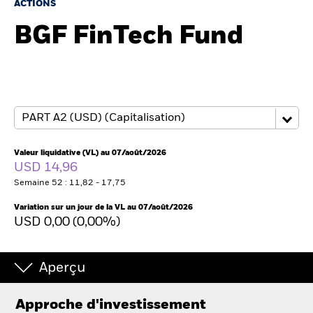
France
ACTIONS
Change location
BGF FinTech Fund
BlackRock
iShares
Aladdin
Notre société
Valeur liquidative (VL) au 07/août/2026
USD 14,96
Semaine 52 : 11,82 - 17,75
Variation sur un jour de la VL au 07/août/2026
USD 0,00 (0,00%)
Aperçu
Approche d'investissement