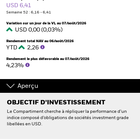
France
USD 6,41
Change location
Semaine 52 : 6,16 - 6,41
BlackRock
Variation sur un jour de la VL au 07/août/2026
USD 0,00 (0,03%)
iShares
Rendement total NAV au 06/août/2026
YTD
2,26
Aladdin
Rendement le plus défavorable au 07/août/2026
4,23%
Notre société
Aperçu
OBJECTIF D'INVESTISSEMENT
Le Compartiment cherche à répliquer la performance d’un
indice composé d’obligations de sociétés investment grade
libellées en USD.