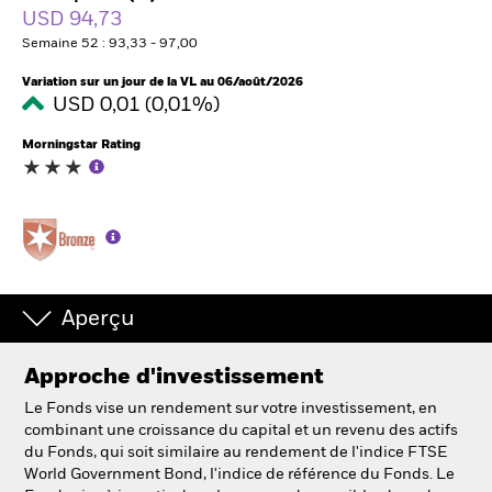
France
USD 94,73
Change location
Semaine 52 : 93,33 - 97,00
BlackRock
Variation sur un jour de la VL au 06/août/2026
USD 0,01 (0,01%)
iShares
Morningstar Rating
Aladdin
Notre société
Aperçu
Approche d'investissement
Le Fonds vise un rendement sur votre investissement, en
combinant une croissance du capital et un revenu des actifs
du Fonds, qui soit similaire au rendement de l'indice FTSE
World Government Bond, l'indice de référence du Fonds. Le