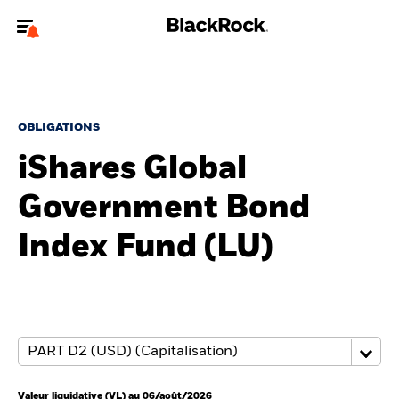
Bienvenue sur le site BlackRock pour les particuliers
Pour accéder directement à un autre site BlackRock, veuillez mettre à
jour
votre type d'utilisateur
.
OBLIGATIONS
iShares Global
Nous connaître
Government Bond
Produits
Index Fund (LU)
Thèmes
Education
Particuliers
Valeur liquidative (VL) au 06/août/2026