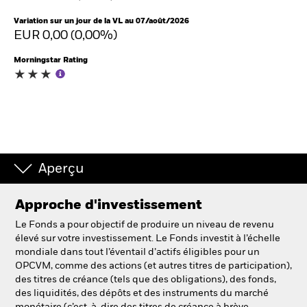
France
Change location
Variation sur un jour de la VL au 07/août/2026
EUR 0,00 (0,00%)
BlackRock
Morningstar Rating
iShares
Aladdin
Notre société
Aperçu
Approche d'investissement
Le Fonds a pour objectif de produire un niveau de revenu
élevé sur votre investissement. Le Fonds investit à l’échelle
mondiale dans tout l’éventail d’actifs éligibles pour un
OPCVM, comme des actions (et autres titres de participation),
des titres de créance (tels que des obligations), des fonds,
des liquidités, des dépôts et des instruments du marché