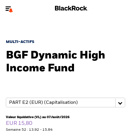
Bienvenue sur le site BlackRock pour les particuliers
Pour accéder directement à un autre site BlackRock, veuillez mettre à
jour
votre type d'utilisateur
.
MULTI-ACTIFS
BGF Dynamic High
Nous connaître
Income Fund
Produits
Thèmes
Education
Particuliers
Valeur liquidative (VL) au 07/août/2026
EUR 15,80
Semaine 52 : 13,92 - 15,84