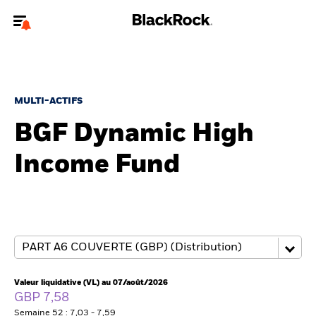
Bienvenue sur le site BlackRock pour les particuliers
Pour accéder directement à un autre site BlackRock, veuillez mettre à
jour
votre type d'utilisateur
.
MULTI-ACTIFS
BGF Dynamic High
Nous connaître
Income Fund
Produits
Thèmes
Education
Particuliers
Valeur liquidative (VL) au 07/août/2026
GBP 7,58
Semaine 52 : 7,03 - 7,59