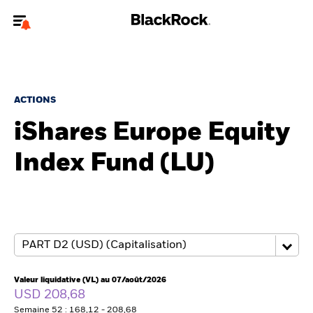
Bienvenue sur le site BlackRock pour les particuliers
Pour accéder directement à un autre site BlackRock, veuillez mettre à
jour
votre type d'utilisateur
.
ACTIONS
iShares Europe Equity
Nous connaître
Index Fund (LU)
Produits
Thèmes
Education
Particuliers
Valeur liquidative (VL) au 07/août/2026
USD 208,68
Semaine 52 : 168,12 - 208,68