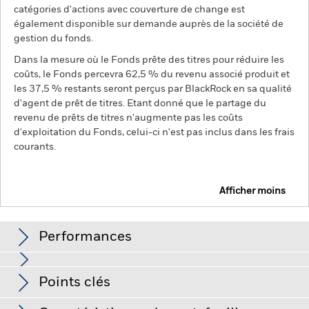
catégories d'actions avec couverture de change est
également disponible sur demande auprès de la société de
gestion du fonds.
Dans la mesure où le Fonds prête des titres pour réduire les
coûts, le Fonds percevra 62,5 % du revenu associé produit et
les 37,5 % restants seront perçus par BlackRock en sa qualité
d'agent de prêt de titres. Etant donné que le partage du
revenu de prêts de titres n'augmente pas les coûts
d'exploitation du Fonds, celui-ci n'est pas inclus dans les frais
courants.
Afficher moins
iShares Europe Equity Index Fund (LU)
Performances
Graphique
Points clés
Le risque d'investissement est concentré sur des secteurs,
pays, devises ou sociétés spécifiques. Cela signifie que le
Fonds est plus sensible aux événements locaux, que ces