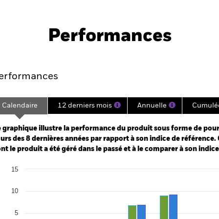
PRIIP KID
Fich
egate Bond UCITS ETF
tech
Performances
es
Points clés
Principales position
erformances
Calendaire
12 derniers mois
Annuelle
Cumulé
ge: 2017-11-01 00:00:00 to 2026-08-06 00:00:00.
: -24 to 48.
 graphique illustre la performance du produit sous forme de pour
urs des 8 dernières années par rapport à son indice de référence. 
nt le produit a été géré dans le passé et à le comparer à son indic
art
15
r chart with 2 data series.
e chart has 1 X axis displaying categories.
e chart has 1 Y axis displaying Values. Range: -20 to 15.
10
5