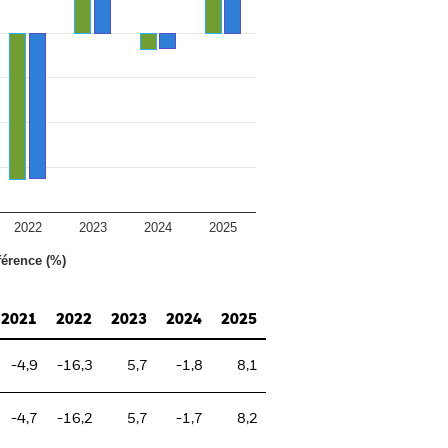
2022
2023
2024
2025
férence (%)
2021
2022
2023
2024
2025
-4,9
-16,3
5,7
-1,8
8,1
-4,7
-16,2
5,7
-1,7
8,2