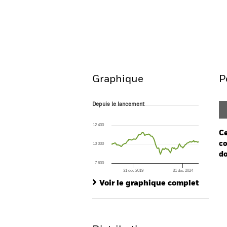
iShares Core Global Aggr
Aperçu
Performanc
Graphique
P
Depuis le lancement
Depuis le lancement
Line chart with 106 data points.
The chart has 1 X axis displaying Time. Ran
12 400
The chart has 1 Y axis displaying values. Range
Ce
co
10 000
do
7 600
31 déc 2019
31 déc 2024
Ch
End of interactive chart.
Ba
Voir le graphique complet
Th
Th