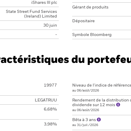
iShares III plc
Gérant de produits
State Street Fund Services
(Ireland) Limited
Dépositaire
30 juin
-
Symbole Bloomberg
actéristiques du portefeu
19977
Niveau de l'indice de référenc
au 06/août/2026
LEGATRUU
Rendement de la distribution 
dividende sur 12 mois
6,68%
au 06/août/2026
Bêta à 3 ans
3,98%
au 31/juil./2026