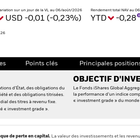
ariation sur un jour de la VL au 06/août/2026
Rendement total NAV au 0
USD -0,01 (-0,23%)
YTD
-0,28
026
es
Points clés
Principales position
OBJECTIF D'INV
tions d’État, des obligations du
Le Fonds iShares Global Aggreg
la performance d’un indice comp
été et des obligations titrisées.
« investment grade » du monde 
al des titres à revenu fixe.
té « investment grade ».
 de perte en capital.
La valeur des investissements et les reven