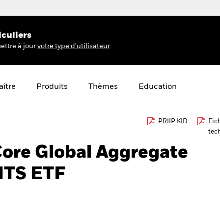
iculiers
ettre à jour
votre type d'utilisateur
.
ître
Produits
Thèmes
Education
PRIIP KID
Fic
tec
Core Global Aggregate
ITS ETF