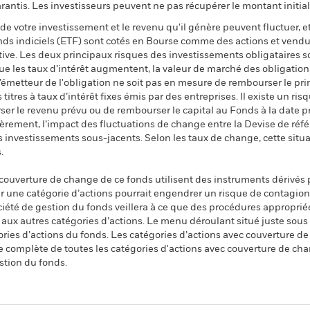
ntis. Les investisseurs peuvent ne pas récupérer le montant initial
de votre investissement et le revenu qu'il génère peuvent fluctuer, et 
onds indiciels (ETF) sont cotés en Bourse comme des actions et vend
ative. Les deux principaux risques des investissements obligataires son
que les taux d’intérêt augmentent, la valeur de marché des obligatio
l’émetteur de l'obligation ne soit pas en mesure de rembourser le pri
 titres à taux d’intérêt fixes émis par des entreprises. Il existe un ris
ser le revenu prévu ou de rembourser le capital au Fonds à la date 
ièrement, l’impact des fluctuations de change entre la Devise de réfé
es investissements sous-jacents. Selon les taux de change, cette situa
.
 couverture de change de ce fonds utilisent des instruments dérivés 
 une catégorie d’actions pourrait engendrer un risque de contagion (e
ciété de gestion du fonds veillera à ce que des procédures appropriée
n aux autres catégories d’actions. Le menu déroulant situé juste sou
égories d’actions du fonds. Les catégories d’actions avec couverture 
 complète de toutes les catégories d'actions avec couverture de ch
stion du fonds.