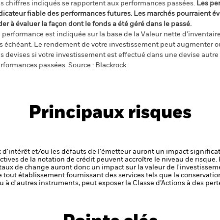
s chiffres indiqués se rapportent aux performances passées.
Les pe
dicateur fiable des performances futures. Les marchés pourraient év
der à évaluer la façon dont le fonds a été géré dans le passé.
 performance est indiquée sur la base de la Valeur nette d’inventaire 
s échéant. Le rendement de votre investissement peut augmenter ou
s devises si votre investissement est effectué dans une devise autre q
rformances passées. Source : Blackrock
Principaux risques
x d'intérêt et/ou les défauts de l'émetteur auront un impact significat
ctives de la notation de crédit peuvent accroître le niveau de risque.
 taux de change auront donc un impact sur la valeur de l'investissem
de tout établissement fournissant des services tels que la conservatio
u à d'autres instruments, peut exposer la Classe d’Actions à des pert