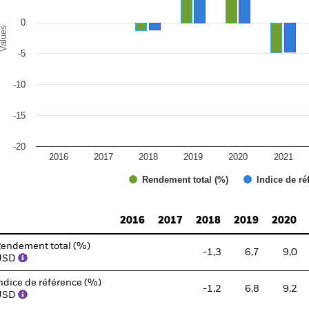
0
alues
de paiement
-5
il./2026
-10
nv./2026
il./2025
-15
nv./2025
-20
2016
2017
2018
2019
2020
2021
Rendement total (%)
Indice de ré
d of interactive chart.
2016
2017
2018
2019
2020
endement total (%)
-1,3
6,7
9,0
USD
ndice de référence (%)
-1,2
6,8
9,2
USD