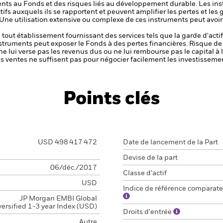
ments au Fonds et des risques liés au développement durable.
Les ins
tifs auxquels ils se rapportent et peuvent amplifier les pertes et les 
 Une utilisation extensive ou complexe de ces instruments peut avoi
de tout établissement fournissant des services tels que la garde d'acti
nstruments peut exposer le Fonds à des pertes financières.
Risque de 
ne lui verse pas les revenus dus ou ne lui rembourse pas le capital à
 les ventes ne suffisent pas pour négocier facilement les investissem
Points clés
USD 498 417 472
Date de lancement de la Part
Devise de la part
06/déc./2017
Classe d’actif
USD
Indice de référence comparate
JP Morgan EMBI Global
versified 1-3 year Index (USD)
Droits d'entrée
Autre