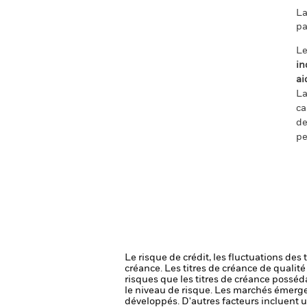
La
pa
Le
in
ai
La
ca
de
pe
Le risque de crédit, les fluctuations des
créance. Les titres de créance de qualit
risques que les titres de créance posséda
le niveau de risque.
Les marchés émergen
développés. D'autres facteurs incluent un 