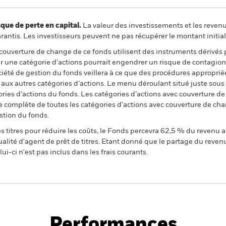
 de perte en capital.
La valeur des investissements et les reven
ntis. Les investisseurs peuvent ne pas récupérer le montant initial
 couverture de change de ce fonds utilisent des instruments dérivés 
 une catégorie d’actions pourrait engendrer un risque de contagion (e
ciété de gestion du fonds veillera à ce que des procédures appropriée
n aux autres catégories d’actions. Le menu déroulant situé juste sou
égories d’actions du fonds. Les catégories d’actions avec couverture 
 complète de toutes les catégories d'actions avec couverture de ch
stion du fonds.
 titres pour réduire les coûts, le Fonds percevra 62,5 % du revenu a
alité d'agent de prêt de titres. Etant donné que le partage du reven
ui-ci n'est pas inclus dans les frais courants.
PRIIP KID
Fich
 Duration Bond Fund
tech
Performances