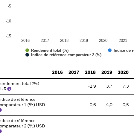
-5
-10
-15
2016
2017
2018
2019
2020
2021
Rendement total (%)
Indice de 
Indice de référence comparateur 2 (%)
d of interactive chart.
2016
2017
2018
2019
2020
endement total (%)
-2,9
3,7
7,3
EUR
ndice de référence
omparateur 1 (%) USD
0,6
4,0
0,5
ndice de référence
omparateur 2 (%) USD