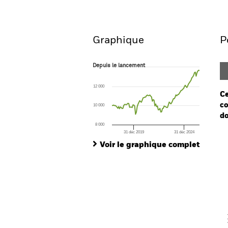
Aperçu
Performances
Graphique
P
Depuis le lancement
Depuis le lancement
Line chart with 105 data points.
The chart has 1 X axis displaying Time. Ran
12 000
The chart has 1 Y axis displaying values. Range
Ce
co
10 000
do
8 000
31 déc 2019
31 déc 2024
Ch
End of interactive chart.
Ba
Voir le graphique complet
Th
Th
V