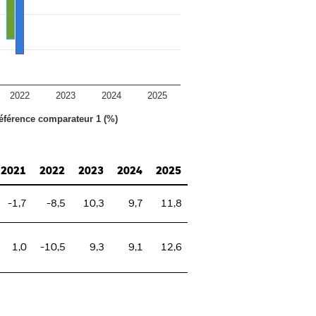
2022
2023
2024
2025
référence comparateur 1 (%)
2021
2022
2023
2024
2025
-1,7
-8,5
10,3
9,7
11,8
1,0
-10,5
9,3
9,1
12,6