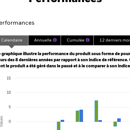
Points clés
Gérants
Principales posi
erformances
Calendaire
Annuelle
Cumulée
12 derniers moi
ge: 2017-11-01 00:00:00 to 2026-07-31 00:00:00.
: -20 to 40.
 graphique illustre la performance du produit sous forme de pour
urs des 8 dernières années par rapport à son indice de référence. 
nt le produit a été géré dans le passé et à le comparer à son indic
art
15
r chart with 3 data series.
e chart has 1 X axis displaying categories.
e chart has 1 Y axis displaying Values. Range: -15 to 15.
10
5
alues
0