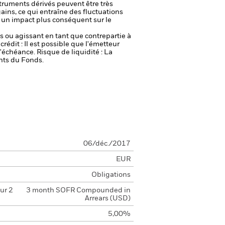
truments dérivés peuvent être très
gains, ce qui entraîne des fluctuations
r un impact plus conséquent sur le
fs ou agissant en tant que contrepartie à
crédit : Il est possible que l'émetteur
 l'échéance.
Risque de liquidité : La
ents du Fonds.
06/déc./2017
EUR
Obligations
ur 2
3 month SOFR Compounded in
Arrears (USD)
5,00%