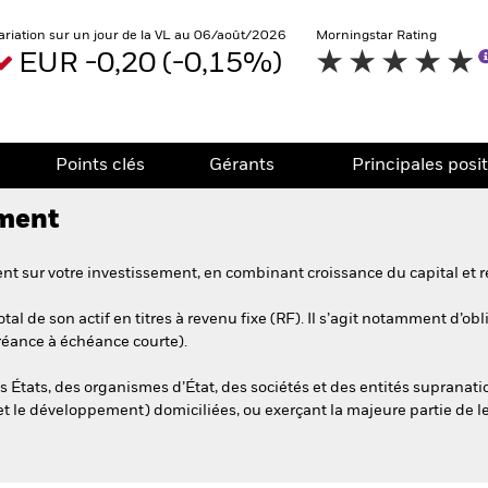
ariation sur un jour de la VL au 06/août/2026
Morningstar Rating
EUR -0,20 (-0,15%)
Points clés
Gérants
Principales posi
ement
t sur votre investissement, en combinant croissance du capital et r
al de son actif en titres à revenu fixe (RF). Il s’agit notamment d’o
créance à échéance courte).
s États, des organismes d’État, des sociétés et des entités supranati
et le développement) domiciliées, ou exerçant la majeure partie de l