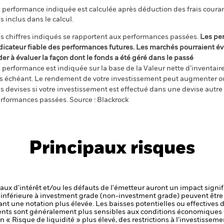
 performance indiquée est calculée après déduction des frais courant
s inclus dans le calcul.
s chiffres indiqués se rapportent aux performances passées.
Les pe
dicateur fiable des performances futures. Les marchés pourraient év
der à évaluer la façon dont le fonds a été géré dans le passé
 performance est indiquée sur la base de la Valeur nette d’inventaire 
s échéant. Le rendement de votre investissement peut augmenter ou
s devises si votre investissement est effectué dans une devise autre q
rformances passées. Source : Blackrock
Principaux risques
 taux d'intérêt et/ou les défauts de l'émetteur auront un impact signif
é inférieure à investment grade (non-investment grade) peuvent être 
nt une notation plus élevée. Les baisses potentielles ou effectives d
ts sont généralement plus sensibles aux conditions économiques e
« Risque de liquidité » plus élevé, des restrictions à l'investissemen