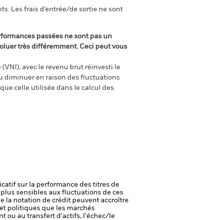
s. Les frais d’entrée/de sortie ne sont
rformances passées ne sont pas un
oluer très différemment. Ceci peut vous
(VNI), avec le revenu brut réinvesti le
 diminuer en raison des fluctuations
ue celle utilisée dans le calcul des
icatif sur la performance des titres de
plus sensibles aux fluctuations de ces
e la notation de crédit peuvent accroître
t politiques que les marchés
t ou au transfert d'actifs, l'échec/le