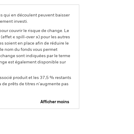
us qui en découlent peuvent baisser
ement investi.
pour couvrir le risque de change. Le
ffet « spill-over ») pour les autres
s soient en place afin de réduire le
s le nom du fonds vous permet
de change sont indiquées par le terme
ange est également disponible sur
ssocié produit et les 37,5 % restants
u de prêts de titres n'augmente pas
Afficher moins
e
Prospectus
Télécharger
nique