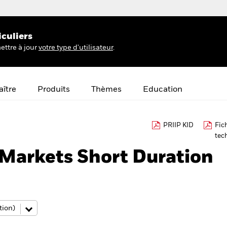
iculiers
ettre à jour
votre type d'utilisateur
.
ître
Produits
Thèmes
Education
PRIIP KID
Fic
tec
Markets Short Duration