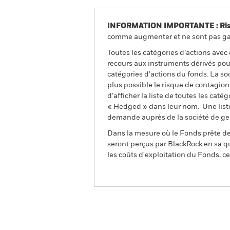
INFORMATION IMPORTANTE : Risque
comme augmenter et ne sont pas gara
Toutes les catégories d’actions avec
recours aux instruments dérivés pour
catégories d’actions du fonds. La so
plus possible le risque de contagio
d’afficher la liste de toutes les cat
« Hedged » dans leur nom. Une liste
demande auprès de la société de ge
Dans la mesure où le Fonds prête des
seront perçus par BlackRock en sa qu
les coûts d'exploitation du Fonds, cel
BSF Emerging Markets Short