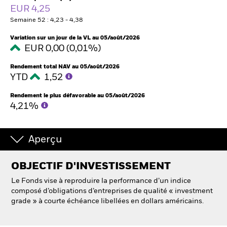
France
EUR 4,25
Change location
Semaine 52 : 4,23 - 4,38
BlackRock
Variation sur un jour de la VL au 05/août/2026
EUR 0,00 (0,01%)
iShares
Rendement total NAV au 05/août/2026
YTD
1,52
Aladdin
Rendement le plus défavorable au 05/août/2026
4,21%
Notre société
Aperçu
OBJECTIF D'INVESTISSEMENT
Le Fonds vise à reproduire la performance d’un indice
composé d’obligations d’entreprises de qualité « investment
grade » à courte échéance libellées en dollars américains.