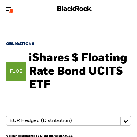
Bienvenue sur le site BlackRock pour les particuliers
Pour accéder directement à un autre site BlackRock, veuillez mettre à
jour
votre type d'utilisateur
.
OBLIGATIONS
iShares $ Floating
Nous connaître
Rate Bond UCITS
FLOE
Produits
ETF
Thèmes
Education
Particuliers
Valeur liquidative (VL) au 05/août/2026