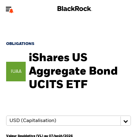
Bienvenue sur le site BlackRock pour les particuliers
Pour accéder directement à un autre site BlackRock, veuillez mettre à
jour
votre type d'utilisateur
.
OBLIGATIONS
iShares US
Nous connaître
Aggregate Bond
IUAA
Produits
UCITS ETF
Thèmes
Education
Particuliers
Valeur liquidative (VL) au 07/août/2026