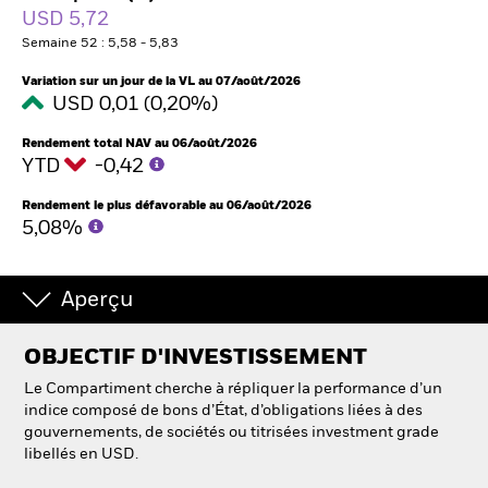
France
USD 5,72
Change location
Semaine 52 : 5,58 - 5,83
BlackRock
Variation sur un jour de la VL au 07/août/2026
USD 0,01 (0,20%)
iShares
Rendement total NAV au 06/août/2026
YTD
-0,42
Aladdin
Rendement le plus défavorable au 06/août/2026
5,08%
Notre société
Aperçu
OBJECTIF D'INVESTISSEMENT
Le Compartiment cherche à répliquer la performance d’un
indice composé de bons d’État, d’obligations liées à des
gouvernements, de sociétés ou titrisées investment grade
libellés en USD.