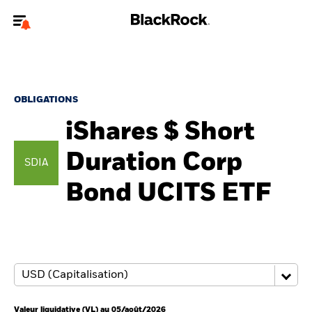
Bienvenue sur le site BlackRock pour les particuliers
Pour accéder directement à un autre site BlackRock, veuillez mettre à
jour
votre type d'utilisateur
.
OBLIGATIONS
iShares $ Short
Nous connaître
Duration Corp
SDIA
Produits
Bond UCITS ETF
Thèmes
Education
Particuliers
Valeur liquidative (VL) au 05/août/2026