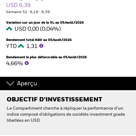
France
USD 6,39
Change location
Semaine 52 : 6,18 - 6,39
BlackRock
Variation sur un jour de la VL au 05/août/2026
USD 0,00 (0,04%)
iShares
Rendement total NAV au 05/août/2026
YTD
1,31
Aladdin
Rendement le plus défavorable au 05/août/2026
4,66%
Notre société
Aperçu
OBJECTIF D'INVESTISSEMENT
Le Compartiment cherche à répliquer la performance d’un
indice composé d’obligations de sociétés investment grade
libellées en USD.