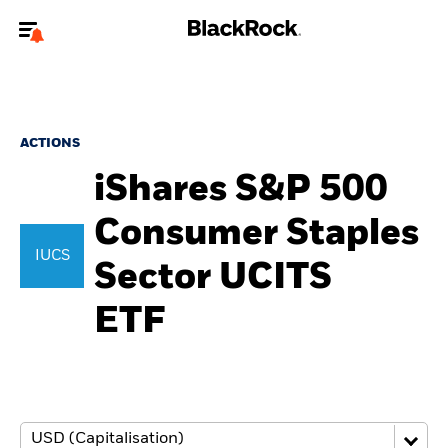
Bienvenue sur le site BlackRock pour les particuliers
Pour accéder directement à un autre site BlackRock, veuillez mettre à
jour
votre type d'utilisateur
.
ACTIONS
iShares S&P 500
Nous connaître
Consumer Staples
Produits
IUCS
Sector UCITS
Thèmes
ETF
Education
Particuliers