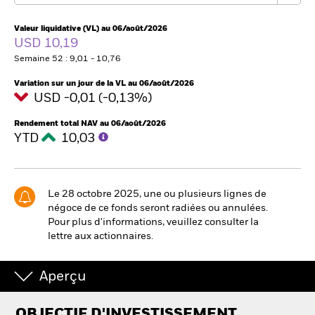
France
Change location
Valeur liquidative (VL) au 06/août/2026
USD 10,19
BlackRock
Semaine 52 : 9,01 - 10,76
iShares
Variation sur un jour de la VL au 06/août/2026
USD -0,01 (-0,13%)
Aladdin
Rendement total NAV au 06/août/2026
YTD
10,03
Notre société
Le 28 octobre 2025, une ou plusieurs lignes de
négoce de ce fonds seront radiées ou annulées.
Pour plus d'informations, veuillez consulter la
lettre aux actionnaires.
Aperçu
OBJECTIF D'INVESTISSEMENT