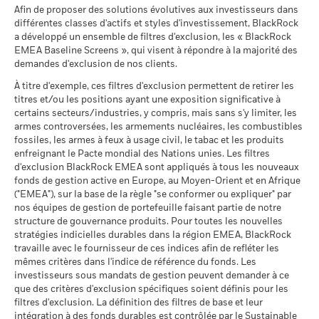
Sustainability related disclosure - WB1-AG
End of interactive chart.
au -
Afin de proposer des solutions évolutives aux investisseurs dans
Ce que vous pourriez obtenir après déducti
(en)
Intermédiaire
Rendement annuel moyen
différentes classes d'actifs et styles d'investissement, BlackRock
Durant cette période, la performance a été réalisée dans des
MSCI - Contrevenants au
-
circonstances qui ne sont plus applicables.
a développé un ensemble de filtres d'exclusion, les « BlackRock
Pacte mondial des Nations
Unies
EMEA Baseline Screens », qui visent à répondre à la majorité des
Ce que vous pourriez obtenir après déducti
Favorable
*Le 15/déc./2022, le Fonds a changé de nom et/ou d’objectif
Rendement annuel moyen
au -
demandes d'exclusion de nos clients.
Sustainability related disclosure - WB1-AG (fr)
et de politique d’investissement.
Le scénario de tension montre ce que vous pourriez obtenir
À titre d'exemple, ces filtres d'exclusion permettent de retirer les
MSCI - Charbon thermique
-
titres et/ou les positions ayant une exposition significative à
dans des situations de marché extrêmes.
au -
certains secteurs/industries, y compris, mais sans s'y limiter, les
BlackRock Global Funds - Prospectus (French
2016
2017
2018
2019
2020
2021
MSCI - Sables bitumineux
-
armes controversées, les armements nucléaires, les combustibles
- France)
au -
fossiles, les armes à feux à usage civil, le tabac et les produits
Rendement
enfreignant le Pacte mondial des Nations unies. Les filtres
total (%)
6,2
1,2
8,8
8,2
0,7
d'exclusion BlackRock EMEA sont appliqués à tous les nouveaux
CNH
fonds de gestion active en Europe, au Moyen-Orient et en Afrique
BlackRock Global Funds - Prospectus
("EMEA"), sur la base de la règle "se conformer ou expliquer" par
(English)
Indice de
Données sur la
-
participation aux secteurs
nos équipes de gestion de portefeuille faisant partie de notre
référence
d'activité
contrainte
3,0
1,8
8,2
5,6
-1,4
structure de gouvernance produits. Pour toutes les nouvelles
BlackRock Global Funds - Prospectus (French
au -
1 (%) USD
stratégies indicielles durables dans la région EMEA, BlackRock
- Belgium^France)
travaille avec le fournisseur de ces indices afin de refléter les
Pourcentage des avoirs du
-
mêmes critères dans l'indice de référence du fonds. Les
fonds à l'égard desquels
investisseurs sous mandats de gestion peuvent demander à ce
La performance indiquée est calculée après déduction des
des données ne sont pas
que des critères d'exclusion spécifiques soient définis pour les
disponibles
frais courants. Les frais d’entrée/de sortie ne sont pas inclus
BlackRock Global Funds - Prospectus -
filtres d'exclusion. La définition des filtres de base et leur
au -
dans le calcul.
Addendum (French - France)
intégration à des fonds durables est contrôlée par le Sustainable