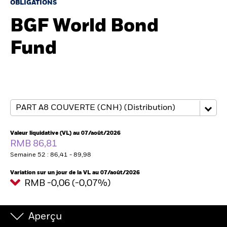
France
OBLIGATIONS
Change location
BGF World Bond
BlackRock
Fund
iShares
Aladdin
Notre société
Valeur liquidative (VL) au 07/août/2026
RMB 86,81
Semaine 52 : 86,41 - 89,98
Variation sur un jour de la VL au 07/août/2026
RMB -0,06 (-0,07%)
Aperçu