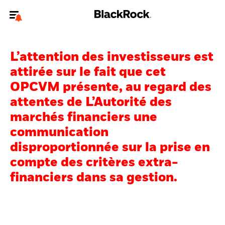
Bienvenue sur le site BlackRock pour les particuliers
L’attention des investisseurs est
Pour accéder directement à un autre site BlackRock, veuillez mettre à
jour
votre type d'utilisateur
.
attirée sur le fait que cet
OPCVM présente, au regard des
Nous connaître
attentes de L’Autorité des
marchés financiers une
Produits
communication
Thèmes
disproportionnée sur la prise en
compte des critères extra-
Education
financiers dans sa gestion.
Particuliers