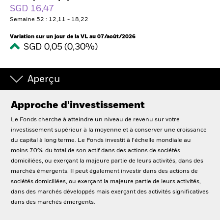
France
SGD 16,47
Change location
Semaine 52 : 12,11 - 18,22
BlackRock
Variation sur un jour de la VL au 07/août/2026
SGD 0,05 (0,30%)
iShares
Aperçu
Aladdin
Approche d'investissement
Notre société
Le Fonds cherche à atteindre un niveau de revenu sur votre
investissement supérieur à la moyenne et à conserver une croissance
du capital à long terme. Le Fonds investit à l’échelle mondiale au
moins 70% du total de son actif dans des actions de sociétés
domiciliées, ou exerçant la majeure partie de leurs activités, dans des
marchés émergents. Il peut également investir dans des actions de
sociétés domiciliées, ou exerçant la majeure partie de leurs activités,
dans des marchés développés mais exerçant des activités significatives
dans des marchés émergents.