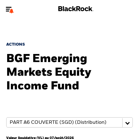
Bienvenue sur le site BlackRock pour les particuliers
Pour accéder directement à un autre site BlackRock, veuillez mettre à
jour
votre type d'utilisateur
.
ACTIONS
BGF Emerging
Nous connaître
Markets Equity
Produits
Income Fund
Thèmes
Education
Particuliers
Valeur liquidative (VL) au 07/août/2026