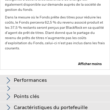
également disponible sur demande auprès de la société de
gestion du fonds.
Dans la mesure où le Fonds prête des titres pour réduire les
coûts, le Fonds percevra 62,5 % du revenu associé produit et
les 37,5 % restants seront perçus par BlackRock en sa qualité
d'agent de prêt de titres. Etant donné que le partage du
revenu de prêts de titres n'augmente pas les coûts
d'exploitation du Fonds, celui-ci n'est pas inclus dans les frais
courants.
Afficher moins
BGF Emerging Markets Equity Income Fund
Performances
Graphique
Points clés
Les marchés émergents sont généralement plus sensibles
aux conditions économiques et politiques que les marchés
développés. D'autres facteurs incluent un « Risque de
Voir le graphique complet
Caractéristiques du portefeuille
liquidité » plus élevé, des restrictions à l'investissement ou au