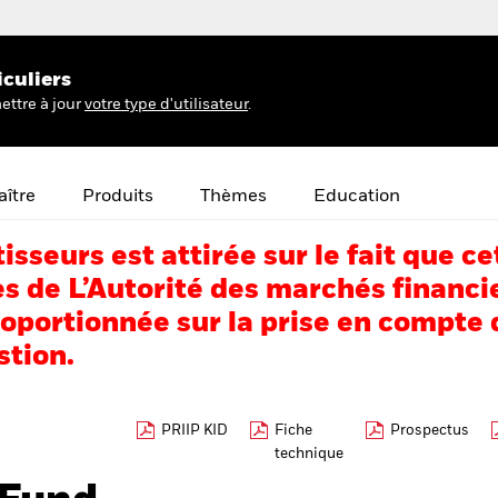
iculiers
ettre à jour
votre type d'utilisateur
.
ître
Produits
Thèmes
Education
tisseurs est attirée sur le fait que
s de L’Autorité des marchés financi
portionnée sur la prise en compte d
stion.
PRIIP KID
Fiche
Prospectus
technique