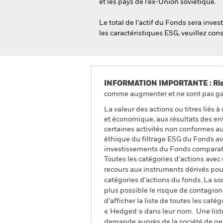
et les pays de l’ex-Union soviétique.
Le total de l’actif du Fonds sera inv
les caractéristiques ESG, veuillez co
INFORMATION IMPORTANTE : Risque
comme augmenter et ne sont pas gara
La valeur des actions ou titres liés
et économique, aux résultats des ent
certaines activités non conformes a
éthique du filtrage ESG du Fonds ava
investissements du Fonds comparati
Toutes les catégories d’actions avec
recours aux instruments dérivés pour
catégories d’actions du fonds. La so
plus possible le risque de contagio
d’afficher la liste de toutes les cat
« Hedged » dans leur nom. Une liste
demande auprès de la société de ge