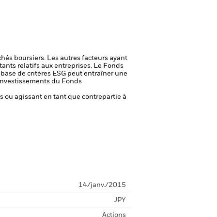
chés boursiers. Les autres facteurs ayant
ants relatifs aux entreprises.
Le Fonds
a base de critères ESG peut entraîner une
es investissements du Fonds
fs ou agissant en tant que contrepartie à
14/janv./2015
JPY
Actions