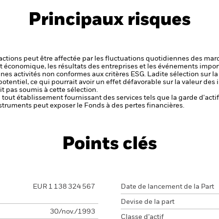
Principaux risques
s actions peut être affectée par les fluctuations quotidiennes des mar
et économique, les résultats des entreprises et les événements import
aines activités non conformes aux critères ESG. Ladite sélection sur l
potentiel, ce qui pourrait avoir un effet défavorable sur la valeur d
t pas soumis à cette sélection.
de tout établissement fournissant des services tels que la garde d'acti
struments peut exposer le Fonds à des pertes financières.
Points clés
EUR 1 138 324 567
Date de lancement de la Part
Devise de la part
30/nov./1993
Classe d’actif