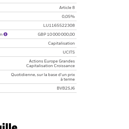
Article 8
0,05%
LU1165522308
um
GBP 10 000 000,00
Capitalisation
UCITS
Actions Europe Grandes
Capitalisation Croissance
Quotidienne, sur la base d'un prix
à terme
BVB2SJ6
ille