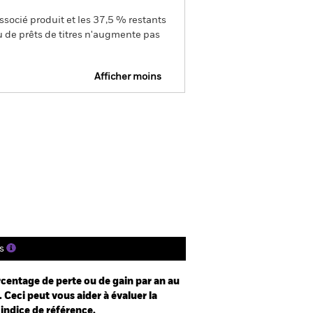
ssocié produit et les 37,5 % restants
u de prêts de titres n'augmente pas
Afficher moins
SFDR Web Disclosure
Télécharger
tions
Documentation
s
centage de perte ou de gain par an au
 Ceci peut vous aider à évaluer la
 indice de référence.