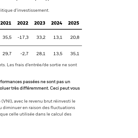
itique d’investissement.
2021
2022
2023
2024
2025
35,5
-17,3
33,2
13,1
20,8
29,7
-2,7
28,1
13,5
35,1
s. Les frais d’entrée/de sortie ne sont
rformances passées ne sont pas un
oluer très différemment. Ceci peut vous
(VNI), avec le revenu brut réinvesti le
 diminuer en raison des fluctuations
ue celle utilisée dans le calcul des