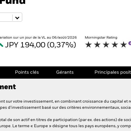
 Fund
ariation sur un jour de la VL au 06/août/2026
Morningstar Rating
JPY 194,00 (0,37%)
Points clés
Gérants
Principales posi
ement
t sur votre investissement, en combinant croissance du capital et r
pes d’investissement basé sur des critères environnementaux, soci
l de son actif en titres de participation (par ex. des actions) de soc
 Europe. Le terme « Europe » désigne tous les pays européens, y comp