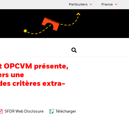
Particuliers
France
 cet OPCVM présente,
ers une
es critères extra-
SFDR Web Disclosure
Télécharger