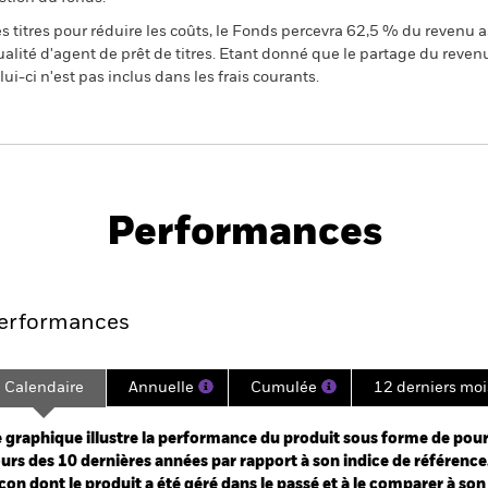
 titres pour réduire les coûts, le Fonds percevra 62,5 % du revenu a
alité d'agent de prêt de titres. Etant donné que le partage du reven
ui-ci n'est pas inclus dans les frais courants.
PRIIP KID
Fiche
Prospectus
technique
Performances
Points clés
Gérants
Principales posi
erformances
Calendaire
Annuelle
Cumulée
12 derniers moi
ge: 2014-12-01 00:00:00 to 2026-07-31 00:00:00.
e: -200 to 400.
 graphique illustre la performance du produit sous forme de pour
urs des 10 dernières années par rapport à son indice de référence.
çon dont le produit a été géré dans le passé et à le comparer à son