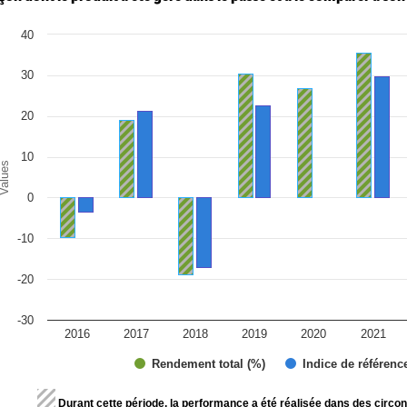
art
40
r chart with 2 data series.
e chart has 1 X axis displaying categories.
e chart has 1 Y axis displaying Values. Range: -30 to 40.
30
20
10
alues
0
-10
-20
-30
2016
2017
2018
2019
2020
2021
Rendement total (%)
Indice de référenc
d of interactive chart.
Durant cette période, la performance a été réalisée dans des circon