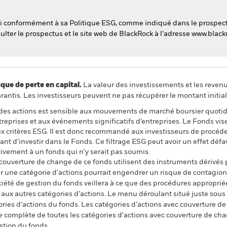
esti conformément à sa Politique ESG, comme indiqué dans le prospec
nsulter le prospectus et le site web de BlackRock à l’adresse www.bla
 de perte en capital.
La valeur des investissements et les reven
ntis. Les investisseurs peuvent ne pas récupérer le montant initial
 à des actions est sensible aux mouvements de marché boursier quotidi
reprises et aux événements significatifs d’entreprises. Le Fonds vise
ux critères ESG. Il est donc recommandé aux investisseurs de procé
nt d’investir dans le Fonds. Ce filtrage ESG peut avoir un effet défa
vement à un fonds qui n'y serait pas soumis.
 couverture de change de ce fonds utilisent des instruments dérivés 
 une catégorie d’actions pourrait engendrer un risque de contagion (e
ciété de gestion du fonds veillera à ce que des procédures appropriée
n aux autres catégories d’actions. Le menu déroulant situé juste sou
égories d’actions du fonds. Les catégories d’actions avec couverture 
 complète de toutes les catégories d'actions avec couverture de ch
stion du fonds.