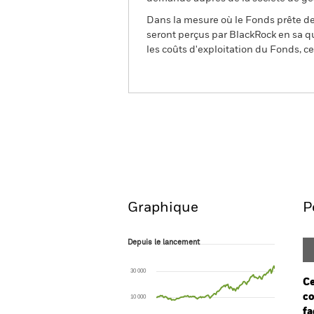
Dans la mesure où le Fonds prête des
seront perçus par BlackRock en sa qu
les coûts d'exploitation du Fonds, cel
BGF European Fund
Aperçu
Performances
Graphique
P
Depuis le lancement
Depuis le lancement
Line chart with 140 data points.
The chart has 1 X axis displaying Time. Ran
30 000
The chart has 1 Y axis displaying values. Rang
Ce
co
10 000
fa