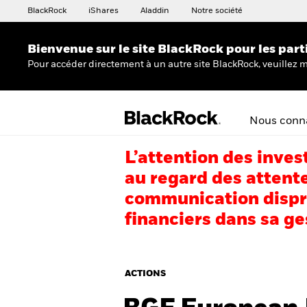
BlackRock
iShares
Aladdin
Notre société
Bienvenue sur le site BlackRock pour les part
Pour accéder directement à un autre site BlackRock, veuillez m
Nous conna
L’attention des inves
au regard des attente
communication dispro
financiers dans sa ge
ACTIONS