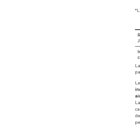
*L
R
I
c
La
pa
Le
in
ai
La
ca
de
pe