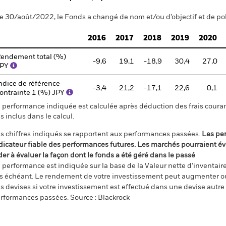
e 30/août/2022, le Fonds a changé de nom et/ou d’objectif et de pol
2016
2017
2018
2019
2020
endement total (%)
-9,6
19,1
-18,9
30,4
27,0
JPY
ndice de référence
-3,4
21,2
-17,1
22,6
0,1
ontrainte 1 (%) JPY
 performance indiquée est calculée après déduction des frais courant
s inclus dans le calcul.
s chiffres indiqués se rapportent aux performances passées.
Les pe
dicateur fiable des performances futures. Les marchés pourraient év
der à évaluer la façon dont le fonds a été géré dans le passé
 performance est indiquée sur la base de la Valeur nette d’inventaire 
s échéant. Le rendement de votre investissement peut augmenter ou
s devises si votre investissement est effectué dans une devise autre q
rformances passées. Source : Blackrock