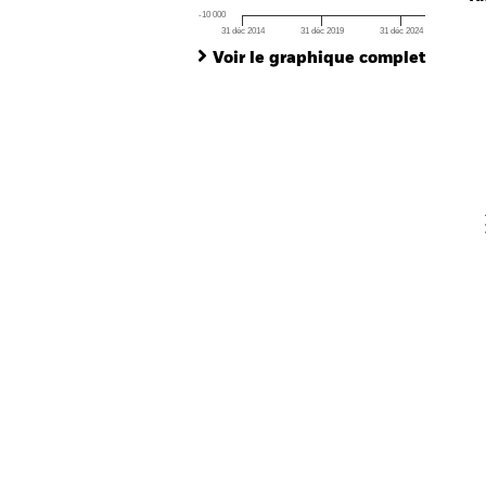
-10 000
31 déc 2014
31 déc 2019
31 déc 2024
Ch
End of interactive chart.
Ba
Voir le graphique complet
Th
Th
V
En