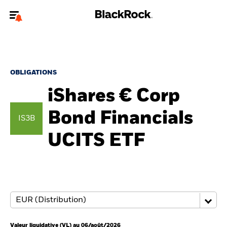
Bienvenue sur le site BlackRock pour les particuliers
Pour accéder directement à un autre site BlackRock, veuillez mettre à
jour
votre type d'utilisateur
.
OBLIGATIONS
iShares € Corp
Nous connaître
Bond Financials
IS3B
Produits
UCITS ETF
Thèmes
Education
Particuliers
Valeur liquidative (VL) au 06/août/2026