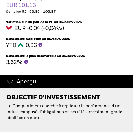
France
EUR 101,13
Change location
Semaine 52 : 99,89 - 103,87
BlackRock
Variation sur un jour de la VL au 06/août/2026
EUR -0,04 (-0,04%)
iShares
Rendement total NAV au 05/août/2026
YTD
0,86
Aladdin
Rendement le plus défavorable au 05/août/2026
3,62%
Notre société
Aperçu
OBJECTIF D'INVESTISSEMENT
Le Compartiment cherche à répliquer la performance d’un
indice composé d’obligations de sociétés investment grade
libellées en euro.