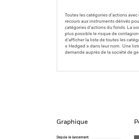
Toutes les catégories d’actions avec
recours aux instruments dérivés pour
catégories d’actions du fonds. La so
plus possible le risque de contagio
d’afficher la liste de toutes les cat
« Hedged » dans leur nom. Une liste
demande auprès de la société de ge
iShares MSCI North Ameri
Aperçu
Performanc
Graphique
P
Depuis le lancement
Depuis le lancement