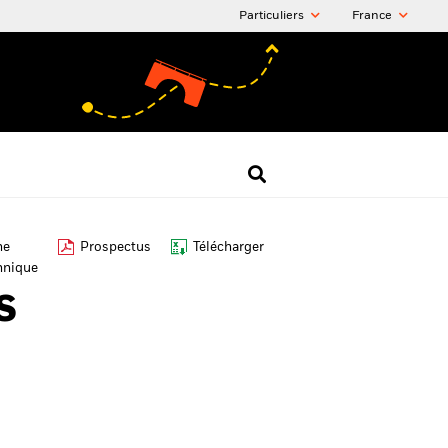
Particuliers
France
he
Prospectus
Télécharger
hnique
S