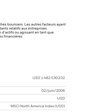
chés boursiers. Les autres facteurs ayant
ants relatifs aux entreprises.
n d'actifs ou agissant en tant que
es financières.
USD 1 482 530 232
02/juin/2006
USD
MSCI North America Index (USD)