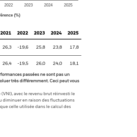
2022
2023
2024
2025
férence (%)
2021
2022
2023
2024
2025
26,3
-19,6
25,8
23,8
17,8
26,4
-19,5
26,0
24,0
18,1
rformances passées ne sont pas un
oluer très différemment. Ceci peut vous
(VNI), avec le revenu brut réinvesti le
 diminuer en raison des fluctuations
ue celle utilisée dans le calcul des