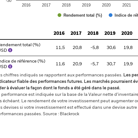
-30
2016
2017
2018
2019
2020
2021
Rendement total (%)
Indice de ré
d of interactive chart.
2016
2017
2018
2019
2020
endement total (%)
11,5
20,8
-5,8
30,6
19,8
USD
ndice de référence (%)
11,6
20,9
-5,7
30,7
19,9
USD
s chiffres indiqués se rapportent aux performances passées.
Les pe
dicateur fiable des performances futures. Les marchés pourraient év
der à évaluer la façon dont le fonds a été géré dans le passé.
 performance est indiquée sur la base de la Valeur nette d’inventaire 
s échéant. Le rendement de votre investissement peut augmenter ou
s devises si votre investissement est effectué dans une devise autre q
rformances passées. Source : Blackrock