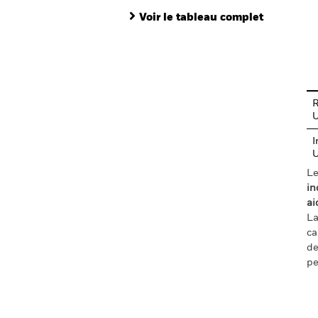
Voir le tableau complet
En
R
I
Le
in
ai
La
ca
de
pe