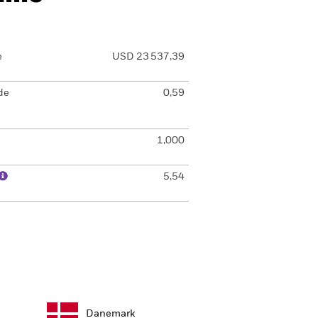
e
USD 23 537,39
de
0,59
1,000
5,54
Danemark