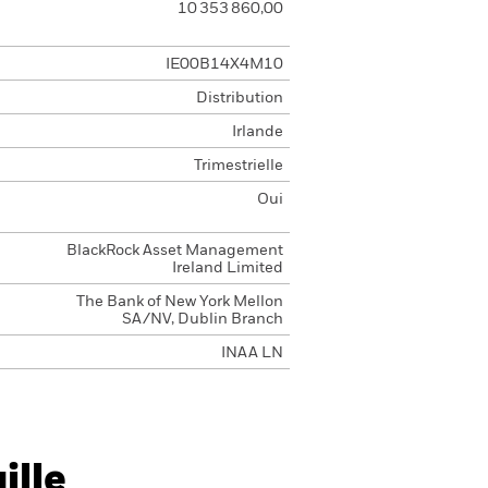
10 353 860,00
IE00B14X4M10
Distribution
Irlande
Trimestrielle
Oui
BlackRock Asset Management
Ireland Limited
The Bank of New York Mellon
SA/NV, Dublin Branch
INAA LN
ille