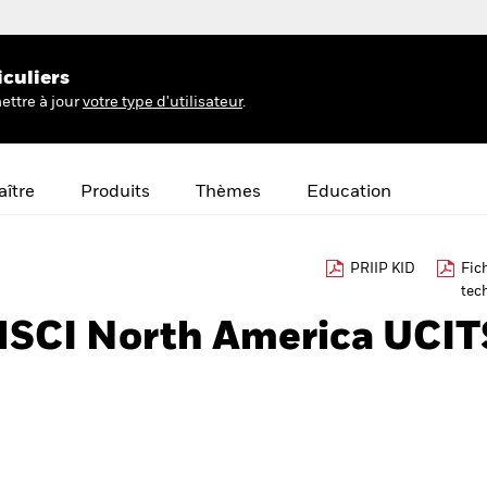
iculiers
ettre à jour
votre type d'utilisateur
.
ître
Produits
Thèmes
Education
PRIIP KID
Fic
tec
MSCI North America UCIT