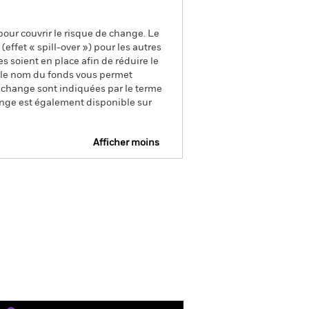
pour couvrir le risque de change. Le
ffet « spill-over ») pour les autres
s soient en place afin de réduire le
s le nom du fonds vous permet
de change sont indiquées par le terme
ange est également disponible sur
Afficher moins
e
Prospectus
Télécharger
nique
s
Documentation