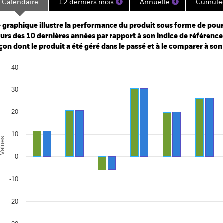
Calendaire
12 derniers mois
Annuelle
Cumulé
ge: 2006-04-01 00:00:00 to 2026-08-05 00:00:00.
e: -500 to 1000.
 graphique illustre la performance du produit sous forme de pour
urs des 10 dernières années par rapport à son indice de référence.
çon dont le produit a été géré dans le passé et à le comparer à son
art
40
r chart with 2 data series.
e chart has 1 X axis displaying categories.
e chart has 1 Y axis displaying Values. Range: -30 to 40.
30
20
10
alues
de paiement
0
in/2026
-10
ars/2026
c./2025
-20
pt./2025