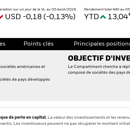
ariation sur un jour de la VL au 05/août/2026
Rendement total NAV au 0
USD -0,18 (-0,13%)
YTD
13,04
es
Points clés
Principales position
OBJECTIF D'INV
 sociétés américaines et
Le Compartiment cherche à répli
composé de sociétés des pays d
ociétés de pays développés
 de perte en capital.
La valeur des investissements et les reven
ntis. Les investisseurs peuvent ne pas récupérer le montant initial