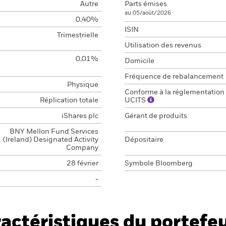
Autre
Parts émises
au 05/août/2026
0,40%
ISIN
Trimestrielle
Utilisation des revenus
0,01%
Domicile
Fréquence de rebalancement
Physique
Conforme à la réglementation
Réplication totale
UCITS
iShares plc
Gérant de produits
BNY Mellon Fund Services
(Ireland) Designated Activity
Dépositaire
Company
28 février
Symbole Bloomberg
-
actéristiques du portefeu