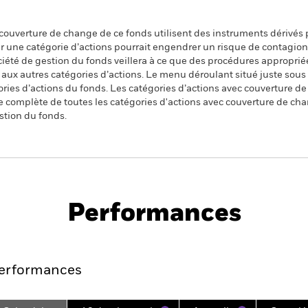
 couverture de change de ce fonds utilisent des instruments dérivés 
 une catégorie d’actions pourrait engendrer un risque de contagion (e
ciété de gestion du fonds veillera à ce que des procédures appropriée
n aux autres catégories d’actions. Le menu déroulant situé juste sou
égories d’actions du fonds. Les catégories d’actions avec couverture 
 complète de toutes les catégories d'actions avec couverture de ch
stion du fonds.
PRIIP KID
Fich
ca UCITS ETF
tech
Performances
es
Points clés
Principales position
erformances