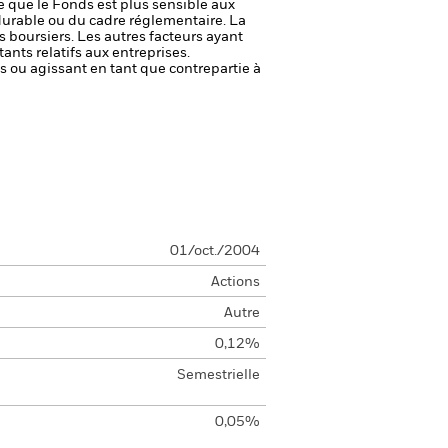
ie que le Fonds est plus sensible aux
durable ou du cadre réglementaire.
La
s boursiers. Les autres facteurs ayant
ants relatifs aux entreprises.
fs ou agissant en tant que contrepartie à
01/oct./2004
Actions
Autre
0,12%
Semestrielle
0,05%