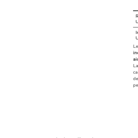
R
I
Le
in
ai
La
ca
de
pe