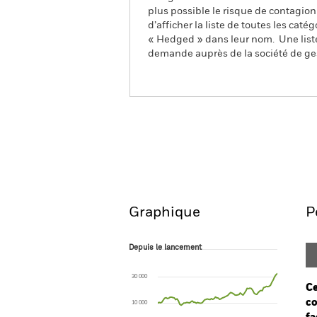
plus possible le risque de contagio
d’afficher la liste de toutes les cat
« Hedged » dans leur nom. Une liste
demande auprès de la société de ge
iShares MSCI Japan UCITS
Aperçu
Performanc
Graphique
P
Depuis le lancement
Depuis le lancement
Line chart with 88 data points.
The chart has 1 X axis displaying Time. Ran
30 000
The chart has 1 Y axis displaying values. Rang
Ce
co
10 000