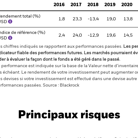
2016
2017
2018
2019
2020
endement total (%)
1,8
23,3
-13,4
19,0
13,8
USD
ndice de référence (%)
2,4
24,0
-12,9
19,6
14,5
USD
s chiffres indiqués se rapportent aux performances passées.
Les pe
dicateur fiable des performances futures. Les marchés pourraient év
der à évaluer la façon dont le fonds a été géré dans le passé.
 performance est indiquée sur la base de la Valeur nette d’inventaire 
s échéant. Le rendement de votre investissement peut augmenter ou
s devises si votre investissement est effectué dans une devise autre q
rformances passées. Source : Blackrock
Principaux risques