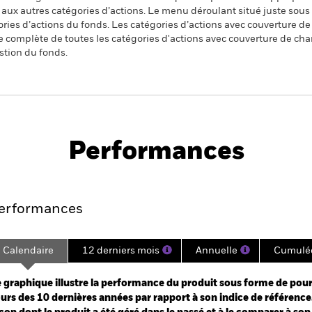
n aux autres catégories d’actions. Le menu déroulant situé juste sou
égories d’actions du fonds. Les catégories d’actions avec couverture 
 complète de toutes les catégories d'actions avec couverture de ch
stion du fonds.
PRIIP KID
Fich
 ETF USD (Dist)
tech
Performances
es
Points clés
Principales position
erformances
Calendaire
12 derniers mois
Annuelle
Cumulé
ge: 2004-10-01 00:00:00 to 2026-08-06 00:00:00.
e: -200 to 400.
 graphique illustre la performance du produit sous forme de pour
urs des 10 dernières années par rapport à son indice de référence.