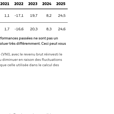
2021
2022
2023
2024
2025
1,1
-17,1
19,7
8,2
24,5
1,7
-16,6
20,3
8,3
24,6
rformances passées ne sont pas un
oluer très différemment. Ceci peut vous
(VNI), avec le revenu brut réinvesti le
 diminuer en raison des fluctuations
ue celle utilisée dans le calcul des