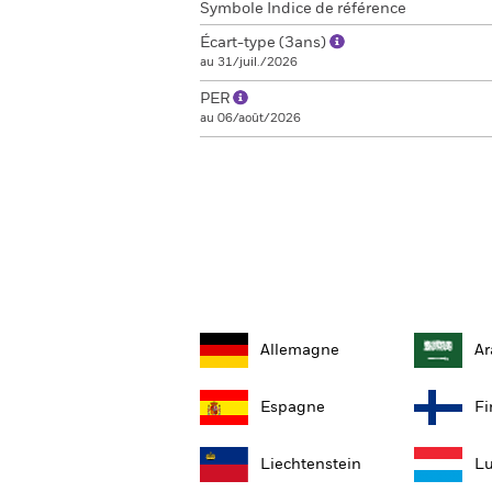
Symbole Indice de référence
Écart-type (3ans)
au 31/juil./2026
PER
au 06/août/2026
Allemagne
Ar
Espagne
Fi
Liechtenstein
L