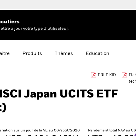
iculiers
ettre à jour
votre type d'utilisateur
.
ître
Produits
Thèmes
Education
PRIIP KID
Fic
tec
MSCI Japan UCITS ETF
t)
ariation sur un jour de la VL au 06/août/2026
Rendement total NAV au 0