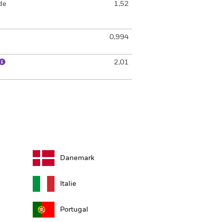
de
1,52
0,994
2,01
Danemark
Italie
Portugal