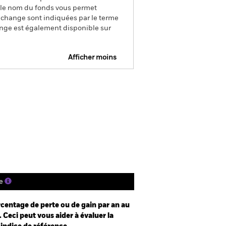
s le nom du fonds vous permet
de change sont indiquées par le terme
ange est également disponible sur
Afficher moins
e
Prospectus
Télécharger
nique
s
Documentation
e
centage de perte ou de gain par an au
 Ceci peut vous aider à évaluer la