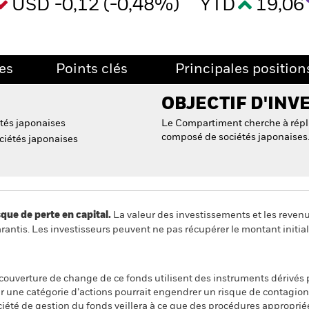
USD -0,12 (-0,48%)
YTD
19,06
es
Points clés
Principales position
OBJECTIF D'INV
étés japonaises
Le Compartiment cherche à répli
composé de sociétés japonaises
ciétés japonaises
 de perte en capital.
La valeur des investissements et les reven
ntis. Les investisseurs peuvent ne pas récupérer le montant initial
 couverture de change de ce fonds utilisent des instruments dérivés 
 une catégorie d’actions pourrait engendrer un risque de contagion (e
ciété de gestion du fonds veillera à ce que des procédures appropriée