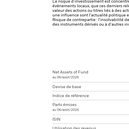
Le risque d'investissement est concentré
événements locaux, que ces derniers rel
valeur des actions ou titres liés à des a
une influence sont l'actualité politique 
Risque de contrepartie : l'insolvabilité 
des instruments dérivés ou à d'autres in
Net Assets of Fund
au 06/août/2026
Devise de base
Indice de référence
Parts émises
au 06/août/2026
ISIN
Utilisation des revenus