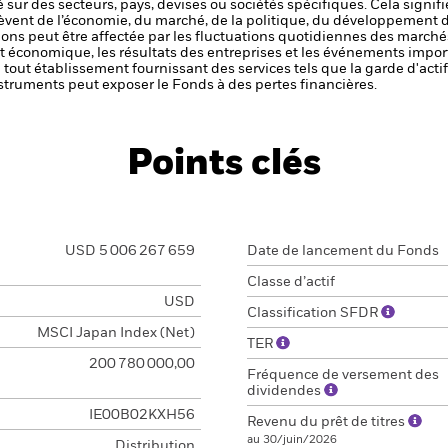
 sur des secteurs, pays, devises ou sociétés spécifiques. Cela signif
èvent de l’économie, du marché, de la politique, du développement 
ctions peut être affectée par les fluctuations quotidiennes des marché
et économique, les résultats des entreprises et les événements import
de tout établissement fournissant des services tels que la garde d'acti
struments peut exposer le Fonds à des pertes financières.
Points clés
USD 5 006 267 659
Date de lancement du Fonds
Classe d’actif
USD
Classification SFDR
MSCI Japan Index (Net)
TER
200 780 000,00
Fréquence de versement des
dividendes
IE00B02KXH56
Revenu du prêt de titres
au 30/juin/2026
Distribution