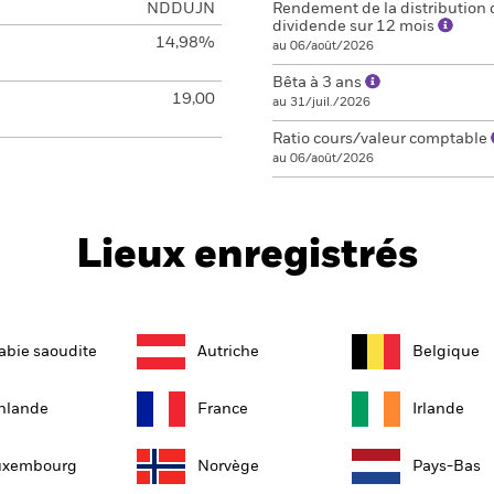
NDDUJN
Rendement de la distribution 
dividende sur 12 mois
14,98%
au 06/août/2026
Bêta à 3 ans
19,00
au 31/juil./2026
Ratio cours/valeur comptable
au 06/août/2026
Lieux enregistrés
abie saoudite
Autriche
Belgique
nlande
France
Irlande
uxembourg
Norvège
Pays-Bas