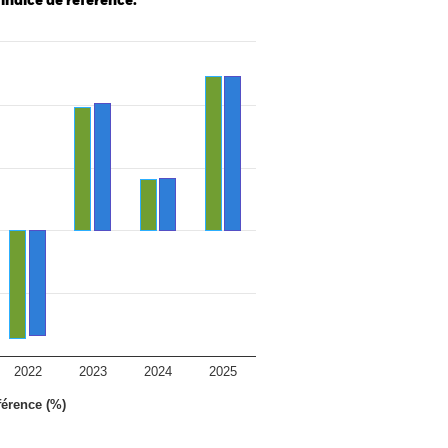
 indice de référence.
2022
2023
2024
2025
férence (%)