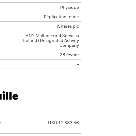
Physique
Réplication totale
iShares plc
BNY Mellon Fund Services
(Ireland) Designated Activity
Company
28 février
-
ille
e
USD 12 883,56