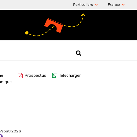
Particuliers
France
he
Prospectus
Télécharger
hnique
6/août/2026