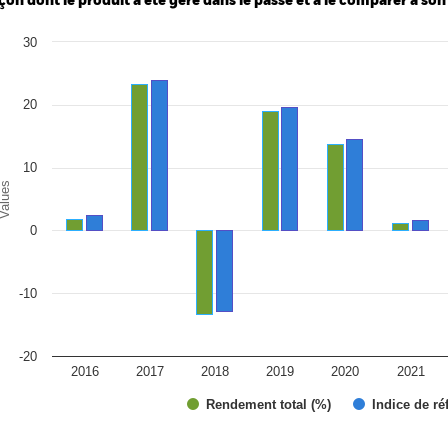
çon dont le produit a été géré dans le passé et à le comparer à son
art
30
r chart with 2 data series.
e chart has 1 X axis displaying categories.
e chart has 1 Y axis displaying Values. Range: -20 to 30.
20
10
alues
de paiement
0
il./2026
nv./2026
-10
il./2025
nv./2025
-20
2016
2017
2018
2019
2020
2021
Rendement total (%)
Indice de ré
d of interactive chart.