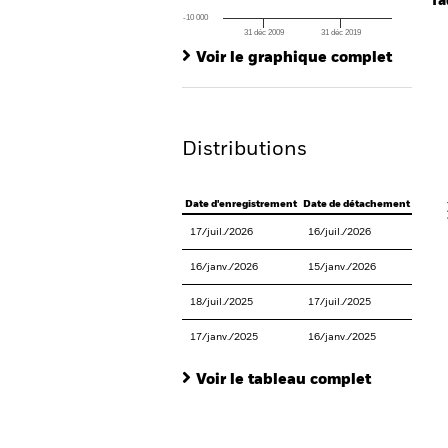
fa
-10 000
31 déc 2009
31 déc 2019
Ch
End of interactive chart.
Ba
Voir le graphique complet
Th
Th
Distributions
V
Date d'enregistrement
Date de détachement
Date 
17/juil./2026
16/juil./2026
29/ju
16/janv./2026
15/janv./2026
28/ja
18/juil./2025
17/juil./2025
30/ju
17/janv./2025
16/janv./2025
29/ja
Voir le tableau complet
En