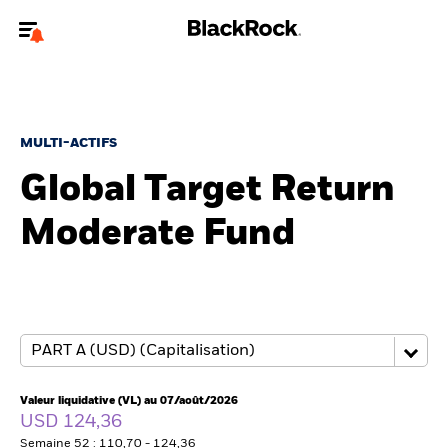
Bienvenue sur le site BlackRock pour les particuliers
Pour accéder directement à un autre site BlackRock, veuillez mettre à
jour
votre type d'utilisateur
.
MULTI-ACTIFS
Global Target Return
Nous connaître
Moderate Fund
Produits
Thèmes
Education
Particuliers
Valeur liquidative (VL) au 07/août/2026
USD 124,36
Semaine 52 : 110,70 - 124,36