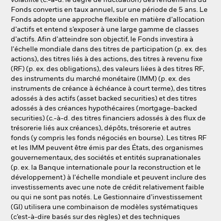
volatilité (c.-à-d. le degré de fluctuation) des rendements du
Fonds convertis en taux annuel, sur une période de 5 ans. Le
Fonds adopte une approche flexible en matière d’allocation
d’actifs et entend s’exposer à une large gamme de classes
d’actifs. Afin d'atteindre son objectif, le Fonds investira à
l'échelle mondiale dans des titres de participation (p. ex. des
actions), des titres liés à des actions, des titres à revenu fixe
(RF) (p. ex. des obligations), des valeurs liées à des titres RF,
des instruments du marché monétaire (IMM) (p. ex. des
instruments de créance à échéance à court terme), des titres
adossés à des actifs (asset backed securities) et des titres
adossés à des créances hypothécaires (mortgage-backed
securities) (c.-à-d. des titres financiers adossés à des flux de
trésorerie liés aux créances), dépôts, trésorerie et autres
fonds (y compris les fonds négociés en bourse). Les titres RF
et les IMM peuvent être émis par des États, des organismes
gouvernementaux, des sociétés et entités supranationales
(p. ex. la Banque internationale pour la reconstruction et le
développement) à l'échelle mondiale et peuvent inclure des
investissements avec une note de crédit relativement faible
ou qui ne sont pas notés. Le Gestionnaire d’investissement
(GI) utilisera une combinaison de modèles systématiques
(c’est-à-dire basés sur des règles) et des techniques