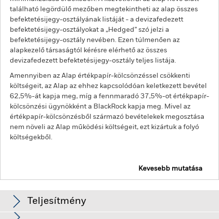
található legördülő mezőben megtekintheti az alap összes
befektetésijegy-osztályának listáját - a devizafedezett
befektetésijegy-osztályokat a „Hedged” szó jelzi a
befektetésijegy-osztály nevében. Ezen túlmenően az
alapkezelő társaságtól kérésre elérhető az összes
devizafedezett befektetésijegy-osztály teljes listája.
Amennyiben az Alap értékpapír-kölcsönzéssel csökkenti
költségeit, az Alap az ehhez kapcsolódóan keletkezett bevétel
62,5%-át kapja meg, míg a fennmaradó 37,5%-ot értékpapír-
kölcsönzési ügynökként a BlackRock kapja meg. Mivel az
értékpapír-kölcsönzésből származó bevételekek megosztása
nem növeli az Alap működési költségeit, ezt kizártuk a folyó
költségekből.
Kevesebb mutatása
BGF Global Allocation Fund
Teljesítmény