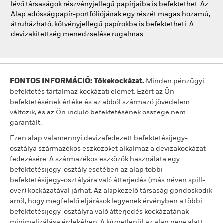
lévő társaságok részvényjellegű papírjaiba is befektethet. Az
Alap adósságpapír-portfóliójának egy részét magas hozamú,
átruházható, kötvényjellegű papírokba is befektetheti. A
devizakitettség menedzselése rugalmas.
FONTOS INFORMÁCIÓ: Tőkekockázat.
Minden pénzügyi
befektetés tartalmaz kockázati elemet. Ezért az Ön
befektetésének értéke és az abból származó jövedelem
változik, és az Ön induló befektetésének összege nem
garantált.
Ezen alap valamennyi devizafedezett befektetésijegy-
osztálya származékos eszközöket alkalmaz a devizakockázat
fedezésére. A származékos eszközök használata egy
befektetésijegy-osztály esetében az alap többi
befektetésijegy-osztályára való átterjedés (más néven spill-
over) kockázatával járhat. Az alapkezelő társaság gondoskodik
arról, hogy megfelelő eljárások legyenek érvényben a többi
befektetésijegy-osztályra való átterjedés kockázatának
minimalizálása érdekében. A közvetlenül az alap neve alatt