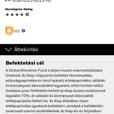
USD 0,15 (0,13%)
Morningstar Rating
Áttekintés
Befektetési cél
A Global Allocation Fund a teljes hozam maximalizálására
törekszik. Az Alap világszerte befektet részvényekbe,
adósságpapírokba és rövid lejáratú értékpapírokba, vállalati
és kormányzati kibocsátóktól egyaránt, előírt limitek nélkül.
Szokásos piaci feltételek mellett az Alap összes eszközeinek
legalább 70%-át vállalati és kormányzati kibocsátók
értékpapírjaiba fekteti be. Az Alap általában olyan
értékpapírokba igyekszik befektetni, amelyek a befektetési
tanácsadó szerint alulértékeltek. Az Alap kis és feljövőben