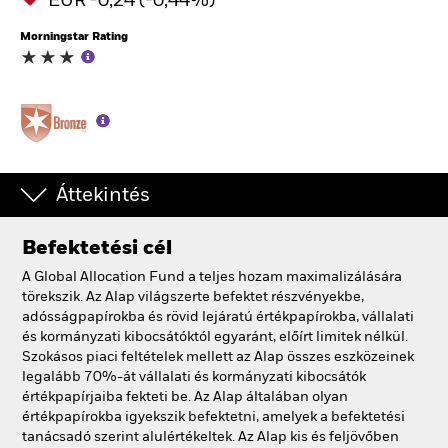
EUR -0,24 (-0,44%)
Morningstar Rating
Áttekintés
Befektetési cél
A Global Allocation Fund a teljes hozam maximalizálására
törekszik. Az Alap világszerte befektet részvényekbe,
adósságpapírokba és rövid lejáratú értékpapírokba, vállalati
és kormányzati kibocsátóktól egyaránt, előírt limitek nélkül.
Szokásos piaci feltételek mellett az Alap összes eszközeinek
legalább 70%-át vállalati és kormányzati kibocsátók
értékpapírjaiba fekteti be. Az Alap általában olyan
értékpapírokba igyekszik befektetni, amelyek a befektetési
tanácsadó szerint alulértékeltek. Az Alap kis és feljövőben