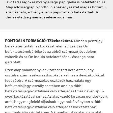
lévő társaságok részvényjellegű papírjaiba is befektethet. Az
Alap adósságpapír-portfóliójának egy részét magas hozamú,
átruházható, kötvényjellegű papírokba is befektetheti. A
devizakitettség menedzselése rugalmas.
FONTOS INFORMÁCIÓ: Tőkekockázat.
Minden pénzügyi
befektetés tartalmaz kockázati elemet. Ezért az Ön
befektetésének értéke és az abból származó jövedelem
változik, és az Ön induló befektetésének összege nem
garantált.
Ezen alap valamennyi devizafedezett befektetésijegy-
osztálya származékos eszközöket alkalmaz a devizakockázat
fedezésére. A származékos eszközök használata egy
befektetésijegy-osztály esetében az alap többi
befektetésijegy-osztályára való átterjedés (más néven spill-
over) kockázatával járhat. Az alapkezelő társaság gondoskodik
arról, hogy megfelelő eljárások legyenek érvényben a többi
befektetésijegy-osztályra való átterjedés kockázatának
minimalizálása érdekében. A közvetlenül az alap neve alatt