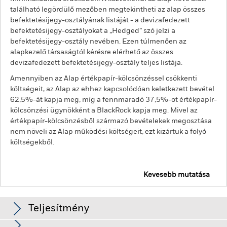
található legördülő mezőben megtekintheti az alap összes
befektetésijegy-osztályának listáját - a devizafedezett
befektetésijegy-osztályokat a „Hedged” szó jelzi a
befektetésijegy-osztály nevében. Ezen túlmenően az
alapkezelő társaságtól kérésre elérhető az összes
devizafedezett befektetésijegy-osztály teljes listája.
Amennyiben az Alap értékpapír-kölcsönzéssel csökkenti
költségeit, az Alap az ehhez kapcsolódóan keletkezett bevétel
62,5%-át kapja meg, míg a fennmaradó 37,5%-ot értékpapír-
kölcsönzési ügynökként a BlackRock kapja meg. Mivel az
értékpapír-kölcsönzésből származó bevételekek megosztása
nem növeli az Alap működési költségeit, ezt kizártuk a folyó
költségekből.
Kevesebb mutatása
BGF Global Allocation Fund
Teljesítmény