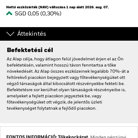
Nettó eszközérték (NAV) változása 1 nap alatt 2026. aug. 07.
SGD 0,05 (0,30%)
Áttekintés
Befektetési cél
Az Alap célja, hogy átlagon felül jövedelmet érjen el az Ön
befektetésén, valamint hosszú távon fenntartsa a tőke
növekedését. Az Alap összes eszközeinek legalább 70%-át a
feltörekvő piacokon bejegyzett vagy főtevékenységüket ott
végző társaságok által kibocsátott részvényekbe fekteti be.
Befektetésre sor kerülhet olyan társaságok részvényeibe is,
amelyeket a fejlett piacokon jegyeztek be, vagy
főtevékenységüket ott végzik, de jelentős üzleti
tevékenységet folytatnak a fejlődő piacokon.
FONTOS INFORMÁCIÓ: Tőkekockázat.
Minden pénzügyi