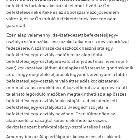
befektetés tartalmaz kockázati elemet. Ezért az Ön
befektetésének értéke és az abból származó jövedelem
változik, és az Ön induló befektetésének összege nem
garantált.
Ezen alap valamennyi devizafedezett befektetésijegy-
osztálya származékos eszközöket alkalmaz a devizakockázat
fedezésére. A származékos eszközök használata egy
befektetésijegy-osztály esetében az alap többi
befektetésijegy-osztályára való átterjedés (más néven spill-
over) kockázatával járhat. Az alapkezelő társaság gondoskodik
arról, hogy megfelelő eljárások legyenek érvényben a többi
befektetésijegy-osztályra való átterjedés kockázatának
minimalizálása érdekében. A közvetlenül az alap neve alatt
található legördülő mezőben megtekintheti az alap összes
befektetésijegy-osztályának listáját - a devizafedezett
befektetésijegy-osztályokat a „Hedged” szó jelzi a
befektetésijegy-osztály nevében. Ezen túlmenően az
alapkezelő társaságtól kérésre elérhető az összes
devizafedezett befektetésijegy-osztály teljes listája.
Amennyiben az Alap értékpapír-kölcsönzéssel csökkenti