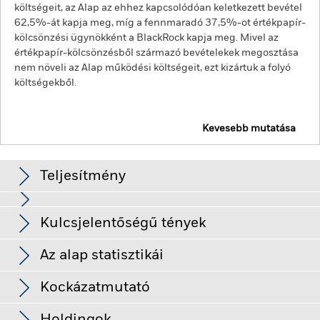
költségeit, az Alap az ehhez kapcsolódóan keletkezett bevétel
62,5%-át kapja meg, míg a fennmaradó 37,5%-ot értékpapír-
kölcsönzési ügynökként a BlackRock kapja meg. Mivel az
értékpapír-kölcsönzésből származó bevételekek megosztása
nem növeli az Alap működési költségeit, ezt kizártuk a folyó
költségekből.
Kevesebb mutatása
BGF Emerging Markets Equity Income Fund
Teljesítmény
Diagram
Kulcsjelentőségű tények
A feltörekvő piacok általában érzékenyebbek a gazdasági és
politikai feltételekre, mint a fejlett piacok. Az egyéb tényezők
közé tartozik a nagyobb „likviditási kockázat”, a befektetésekre
Teljes diagram megtekintése
Az alap statisztikái
vagy a tőketranszferekre vonatkozó korlátozások, valamint az
Az Alap Nettó
USD 229 083 903
értékpapírok átadásának vagy az alapba történő kifizetések
eszközállománya
meghiúsulása/késedelme, valamint a fenntarthatósággal
Kockázatmutató
ekkor: 2026. aug. 07.
kapcsolatos kockázatok.
A részvények és a részvényekhez
Részesedések száma
97
kapcsolódó értékpapírok értékét befolyásolhatják a tőkepiaci
ekkor: 2026. jún. 30.
Alap indulásának napja
2011. aug. 12.
Kifizetések
mozgások. A további befolyásoló tényezők között a politikai,