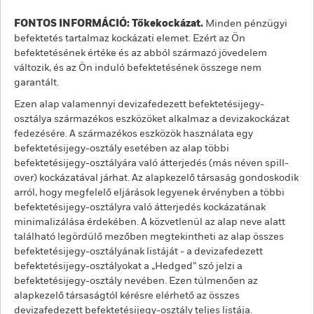
FONTOS INFORMÁCIÓ: Tőkekockázat.
Minden pénzügyi
befektetés tartalmaz kockázati elemet. Ezért az Ön
befektetésének értéke és az abból származó jövedelem
változik, és az Ön induló befektetésének összege nem
garantált.
Ezen alap valamennyi devizafedezett befektetésijegy-
osztálya származékos eszközöket alkalmaz a devizakockázat
fedezésére. A származékos eszközök használata egy
befektetésijegy-osztály esetében az alap többi
befektetésijegy-osztályára való átterjedés (más néven spill-
over) kockázatával járhat. Az alapkezelő társaság gondoskodik
arról, hogy megfelelő eljárások legyenek érvényben a többi
befektetésijegy-osztályra való átterjedés kockázatának
minimalizálása érdekében. A közvetlenül az alap neve alatt
található legördülő mezőben megtekintheti az alap összes
befektetésijegy-osztályának listáját - a devizafedezett
befektetésijegy-osztályokat a „Hedged” szó jelzi a
befektetésijegy-osztály nevében. Ezen túlmenően az
alapkezelő társaságtól kérésre elérhető az összes
devizafedezett befektetésijegy-osztály teljes listája.