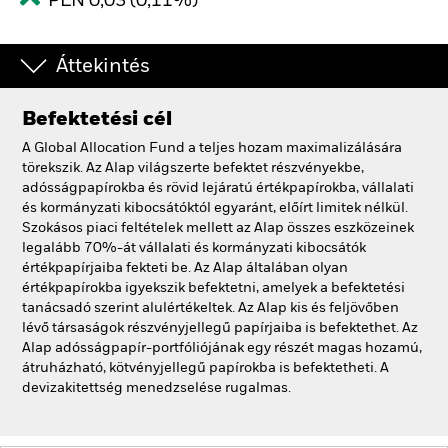
PLN 0,03 (0,11%)
Áttekintés
Befektetési cél
A Global Allocation Fund a teljes hozam maximalizálására
törekszik. Az Alap világszerte befektet részvényekbe,
adósságpapírokba és rövid lejáratú értékpapírokba, vállalati
és kormányzati kibocsátóktól egyaránt, előírt limitek nélkül.
Szokásos piaci feltételek mellett az Alap összes eszközeinek
legalább 70%-át vállalati és kormányzati kibocsátók
értékpapírjaiba fekteti be. Az Alap általában olyan
értékpapírokba igyekszik befektetni, amelyek a befektetési
tanácsadó szerint alulértékeltek. Az Alap kis és feljövőben
lévő társaságok részvényjellegű papírjaiba is befektethet. Az
Alap adósságpapír-portfóliójának egy részét magas hozamú,
átruházható, kötvényjellegű papírokba is befektetheti. A
devizakitettség menedzselése rugalmas.