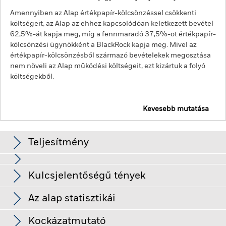
Amennyiben az Alap értékpapír-kölcsönzéssel csökkenti
költségeit, az Alap az ehhez kapcsolódóan keletkezett bevétel
62,5%-át kapja meg, míg a fennmaradó 37,5%-ot értékpapír-
kölcsönzési ügynökként a BlackRock kapja meg. Mivel az
értékpapír-kölcsönzésből származó bevételekek megosztása
nem növeli az Alap működési költségeit, ezt kizártuk a folyó
költségekből.
Kevesebb mutatása
BGF Global Allocation Fund
Teljesítmény
Diagram
Kulcsjelentőségű tények
A hitelkockázat, a kamatlábak változása és/vagy a kibocsátók
bedőlése lényeges hatást gyakorolhat a tőkearányos
jövedelmet biztosító értékpapírokra. A potenciális vagy
Teljes diagram megtekintése
Az alap statisztikái
tényleges leminősítések növelhetik a kockázat mértékét.
A
Az Alap Nettó
USD 19 356 177 057
részvények és a részvényekhez kapcsolódó értékpapírok
eszközállománya
Hozamok
értékét befolyásolhatják a tőkepiaci mozgások. A további
Kockázatmutató
ekkor: 2026. aug. 07.