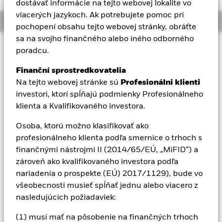
dostávať informácie na tejto webovej lokalite vo
Aladdin
viacerých jazykoch. Ak potrebujete pomoc pri
Overview
pochopení obsahu tejto webovej stránky, obráťte
sa na svojho finančného alebo iného odborného
Naša spoločnosť
poradcu.
Dôležitá informácia: Rizikový kapitál.
Hodnota investícií a
príjmov z nich môže klesať aj stúpať a nie je zaručená.
Finanční sprostredkovatelia
Investori nesmú získať späť pôvodne investovanú sumu.
Na tejto webovej stránke sú
Profesionálni klienti
Informácie o fonde vrátane prospektu sú poskytované len na
investori, ktorí spĺňajú podmienky Profesionálneho
informačné účely a neslúžia na marketingovú komunikáciu.
klienta a Kvalifikovaného investora.
Poskytnutie prospektu nepredstavuje ponuku ani výzvu na
uzavretie zmluvy o fonde. Spoločnosť BlackRock nezvážila
Osoba, ktorú možno klasifikovať ako
vhodnosť investovania do fondu vzhľadom na vaše
profesionálneho klienta podľa smernice o trhoch s
individuálne potreby a toleranciu voči riziku, a preto nie je
finančnými nástrojmi II (2014/65/EÚ, „MiFID“) a
možné investovať priamo u spoločnosti BlackRock. Potenciálni
investori by mali pred rozhodnutím investovať do tohto
zároveň ako kvalifikovaného investora podľa
produktu a o jeho vhodnosti vyhľadať nezávislé poradenstvo.
nariadenia o prospekte (EÚ) 2017/1129), bude vo
Rizikový kapitál. Všetky investície zahŕňajú určité riziko.
všeobecnosti musieť spĺňať jednu alebo viacero z
Hodnota investícií a výnosy z nich sa budú pohybovať a môže
nasledujúcich požiadaviek:
sa stať, že dostanete späť menej, ako ste pôvodne investovali,
alebo stratíte celý investovaný kapitál. Spoločnosť BlackRock
(1) musí mať na pôsobenie na finančných trhoch
nezvážila vhodnosť tejto investície vzhľadom na vaše