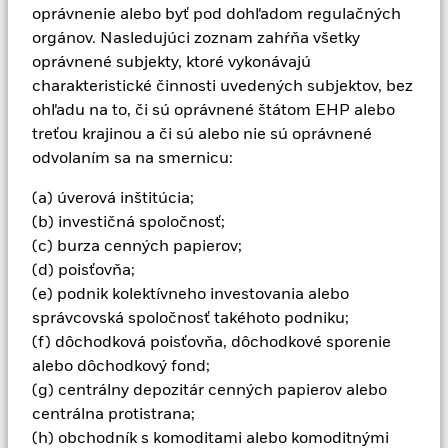
oprávnenie alebo byť pod dohľadom regulačných
individuálne potreby a toleranciu rizika. Váš finančný poradca
vám poradí, či je tento produkt pre vás vhodný. Spoločnosť
orgánov. Nasledujúci zoznam zahŕňa všetky
BlackRock neposkytuje investičné poradenstvo. Fond
oprávnené subjekty, ktoré vykonávajú
BlackRock Multi Alternatives Growth Fund (ďalej len „fond“)
charakteristické činnosti uvedených subjektov, bez
má deväťdesiatdeväťročnú životnosť, ktorá sa môže predĺžiť až
ohľadu na to, či sú oprávnené štátom EHP alebo
o tri roky. Investícia do fondu ponúka obmedzenú likviditu a
treťou krajinou a či sú alebo nie sú oprávnené
mala by sa považovať za dlhodobú. V dôsledku toho tento
produkt nie je vhodný pre investorov, ktorí nie sú ochotní
odvolaním sa na smernicu:
alebo nedokážu viazať kapitál na dlhé obdobie. Spoločnosť
BlackRock má v úmysle ponúknuť fond len niektorým
(a) úverová inštitúcia;
retailovým investorom. Oprávnení investori sú opísaní v
(b) investičná spoločnosť;
prospekte fondu. Spoločnosť BlackRock zaobchádza s
(c) burza cenných papierov;
investormi spravodlivo. S investormi v rovnakej triede akcií
(d) poisťovňa;
zaobchádza rovnako, hoci na rôzne triedy akcií fondu sa môžu
(e) podnik kolektívneho investovania alebo
vzťahovať rôzne podmienky. ELTIF je riziková a nelikvidná
investícia. Investori by mali v súlade s nariadením o ELTIF
správcovská spoločnosť takéhoto podniku;
zabezpečiť, aby do fondu ELTIF, ktorým je tento fond,
(f) dôchodková poisťovňa, dôchodkové sporenie
investovali len malú časť svojho celkového investičného
alebo dôchodkový fond;
portfólia. Fond môže používať deriváty len v snahe zmierniť
(g) centrálny depozitár cenných papierov alebo
určité riziká v súlade so svojou politikou hedžingu opísanou v
centrálna protistrana;
sekcii 5 všeobecnej sekcie „Investičné ciele a stratégie“.
Derivátové nástroje sú finančné zmluvy, ktorých hodnota je
(h) obchodník s komoditami alebo komoditnými