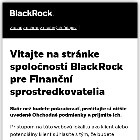
Zásady ochrany osobných údajov
O nás
VIACERO AKTÍV
BlackRock Multi
Produkty
Vitajte na stránke
Alternatives Growth
Vzdelávanie
spoločnosti BlackRock
Fund
pre Finanční
Profesionálni investori
sprostredkovatelia
Slovakia
Change location
Skôr než budete pokračovať, prečítajte si nižšie
uvedené Obchodné podmienky a prijmite ich.
BlackRock
NAV k 30-jún-26
Prístupom na túto webovú lokalitu ako klient alebo
USD 113,80
iShares
potenciálny klient súhlasíte s tým, že budete