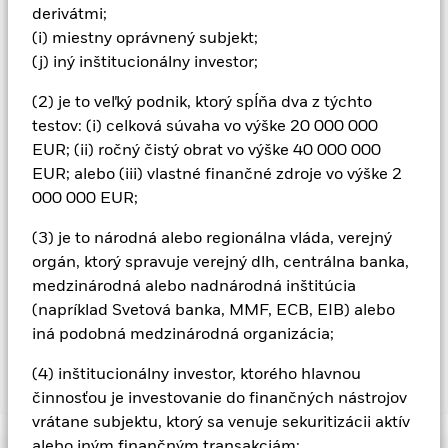
viazaná na iné finančné aktívum. Používanie derivátových
derivátmi;
nástrojov môže zvýšiť celkový rizikový profil fondu. Podľa
(i) miestny oprávnený subjekt;
nariadenia PRIIP je spoločnosť BlackRock povinná
(j) iný inštitucionálny investor;
identifikovať riziko fondu na základe súhrnného ukazovateľa
rizika, takzvaného SRI (Summary Risk Indicator). Spoločnosť
(2) je to veľký podnik, ktorý spĺňa dva z týchto
BlackRock klasifikovala tento fond ako 6 zo 7, čo je druhá
testov: (i) celková súvaha vo výške 20 000 000
najvyššia riziková trieda. Táto klasifikácia nie je garantovaná,
môže sa v priebehu času meniť a nie je spoľahlivým
EUR; (ii) ročný čistý obrat vo výške 40 000 000
indikátorom budúceho profilu rizika fondu. Ukazovateľ rizika
EUR; alebo (iii) vlastné finančné zdroje vo výške 2
predpokladá, že si produkt ponecháte 7 rokov. Skutočné riziko
000 000 EUR;
sa môže významne líšiť, ak produkt predčasne predáte a
môžete získať späť' menej. Je možné, že svoj produkt
(3) je to národná alebo regionálna vláda, verejný
nebudete môcť ľahko predať. Prečítajte si Dokument s
orgán, ktorý spravuje verejný dlh, centrálna banka,
kľúčovými informáciami pre investorov PRIIP, v ktorom je
medzinárodná alebo nadnárodná inštitúcia
uvedených viac informácií o rizikovom profile investície. S
investíciami na súkromných trhoch sú spojené určité riziká. Sú
(napríklad Svetová banka, MMF, ECB, EIB) alebo
opísané v prospekte fondu.
iná podobná medzinárodná organizácia;
(4) inštitucionálny investor, ktorého hlavnou
Zobraziť menej
činnosťou je investovanie do finančných nástrojov
vrátane subjektu, ktorý sa venuje sekuritizácii aktív
BlackRock Multi Alternatives Growth Fund
alebo iným finančným transakciám;