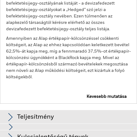
befektetésijegy-osztályának listáját - a devizafedezett
befektetésijegy-osztályokat a „Hedged” szó jelzi a
befektetésijegy-osztály nevében. Ezen túlmenően az
alapkezelő társaságtól kérésre elérhető az összes
devizafedezett befektetésijegy-osztály teljes listája.
Amennyiben az Alap értékpapír-kölcsönzéssel csökkenti
költségeit, az Alap az ehhez kapcsolódóan keletkezett bevétel
62,5%-át kapja meg, míg a fennmaradó 37,5%-ot értékpapír-
kölcsönzési ügynökként a BlackRock kapja meg. Mivel az
értékpapír-kölcsönzésből származó bevételekek megosztása
nem növeli az Alap működési költségeit, ezt kizártuk a folyó
költségekből.
Kevesebb mutatása
BGF Circular Economy
Teljesítmény
Diagram