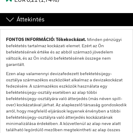
EUR 0,21 (1,74%)
Áttekintés
FONTOS INFORMÁCIÓ: Tőkekockázat.
Minden pénzügyi
befektetés tartalmaz kockázati elemet. Ezért az Ön
befektetésének értéke és az abból származó jövedelem
változik, és az Ön induló befektetésének összege nem
garantált.
Ezen alap valamennyi devizafedezett befektetésijegy-
osztálya származékos eszközöket alkalmaz a devizakockázat
fedezésére. A származékos eszközök használata egy
befektetésijegy-osztály esetében az alap többi
befektetésijegy-osztályára való átterjedés (más néven spill-
over) kockázatával járhat. Az alapkezelő társaság gondoskodik
arról, hogy megfelelő eljárások legyenek érvényben a többi
befektetésijegy-osztályra való átterjedés kockázatának
minimalizálása érdekében. A közvetlenül az alap neve alatt
található legördülő mezőben megtekintheti az alap összes