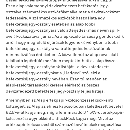
baseline-screens-in-europe-middleeast-and-africa.pdf
Ezen alap valamennyi devizafedezett befektetésijegy-
osztálya származékos eszközöket alkalmaz a devizakockázat
fedezésére. A származékos eszközök használata egy
befektetésijegy-osztály esetében az alap többi
befektetésijegy-osztályára való átterjedés (más néven spill-
over) kockázatával járhat. Az alapkezelő társaság gondoskodik
arról, hogy megfelelő eljárások legyenek érvényben a többi
befektetésijegy-osztályra való átterjedés kockázatának
minimalizálása érdekében. A közvetlenül az alap neve alatt
található legördülő mezőben megtekintheti az alap összes
befektetésijegy-osztályának listáját - a devizafedezett
befektetésijegy-osztályokat a „Hedged” szó jelzi a
befektetésijegy-osztály nevében. Ezen túlmenően az
alapkezelő társaságtól kérésre elérhető az összes
devizafedezett befektetésijegy-osztály teljes listája.
Amennyiben az Alap értékpapír-kölcsönzéssel csökkenti
költségeit, az Alap az ehhez kapcsolódóan keletkezett bevétel
62,5%-át kapja meg, míg a fennmaradó 37,5%-ot értékpapír-
kölcsönzési ügynökként a BlackRock kapja meg. Mivel az
értékpapír-kölcsönzésből származó bevételekek megosztása