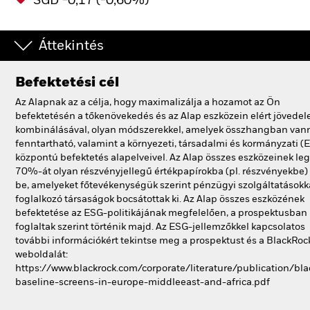
SGD -0,17 (-0,60%)
Áttekintés
Befektetési cél
Az Alapnak az a célja, hogy maximalizálja a hozamot az Ön
befektetésén a tőkenövekedés és az Alap eszközein elért jövede
kombinálásával, olyan módszerekkel, amelyek összhangban van
fenntartható, valamint a környezeti, társadalmi és kormányzati (
központú befektetés alapelveivel. Az Alap összes eszközeinek le
70%-át olyan részvényjellegű értékpapírokba (pl. részvényekbe) 
be, amelyeket főtevékenységük szerint pénzügyi szolgáltatásokk
foglalkozó társaságok bocsátottak ki. Az Alap összes eszközének
befektetése az ESG-politikájának megfelelően, a prospektusban
foglaltak szerint történik majd. Az ESG-jellemzőkkel kapcsolatos
további információkért tekintse meg a prospektust és a BlackRoc
weboldalát:
https://www.blackrock.com/corporate/literature/publication/bla
baseline-screens-in-europe-middleeast-and-africa.pdf