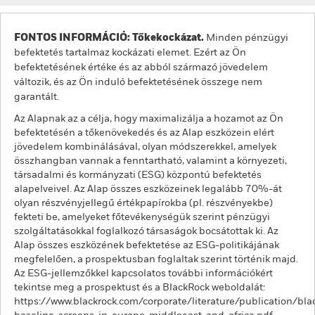
FONTOS INFORMÁCIÓ: Tőkekockázat.
Minden pénzügyi
befektetés tartalmaz kockázati elemet. Ezért az Ön
befektetésének értéke és az abból származó jövedelem
változik, és az Ön induló befektetésének összege nem
garantált.
Az Alapnak az a célja, hogy maximalizálja a hozamot az Ön
befektetésén a tőkenövekedés és az Alap eszközein elért
jövedelem kombinálásával, olyan módszerekkel, amelyek
összhangban vannak a fenntartható, valamint a környezeti,
társadalmi és kormányzati (ESG) központú befektetés
alapelveivel. Az Alap összes eszközeinek legalább 70%-át
olyan részvényjellegű értékpapírokba (pl. részvényekbe)
fekteti be, amelyeket főtevékenységük szerint pénzügyi
szolgáltatásokkal foglalkozó társaságok bocsátottak ki. Az
Alap összes eszközének befektetése az ESG-politikájának
megfelelően, a prospektusban foglaltak szerint történik majd.
Az ESG-jellemzőkkel kapcsolatos további információkért
tekintse meg a prospektust és a BlackRock weboldalát:
https://www.blackrock.com/corporate/literature/publication/bla