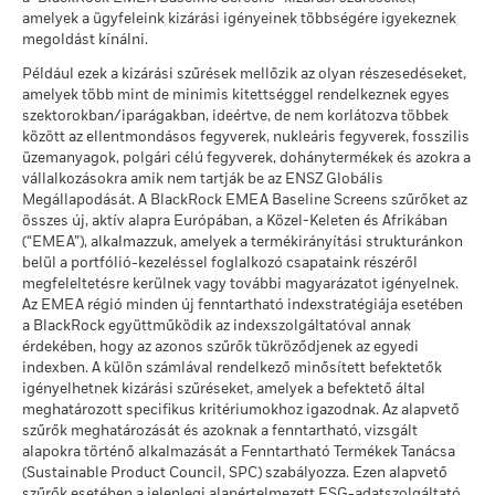
A számadatok a múltbeli teljesítményre vonatkoznak.
A
pontszám (0–10)
amelyek a ügyfeleink kizárási igényeinek többségére igyekeznek
MSCI - Termikus szén
-
múltbeli teljesítmény nem jelent megbízható útmutatást a
ekkor: 2026. júl. 17.
Ezt az összeget kaphatja vissza a költségek
megoldást kínálni.
ekkor: -
Kedvező
jövőbeli teljesítményre nézve. Előfordulhat, hogy a piacok a
Éves átlagos hozam
Lipper globális alapbesorolás
Equity Sector Financials
Például ezek a kizárási szűrések mellőzik az olyan részesedéseket,
jövőben egészen máshogy fejlődnek. Abban segíthet Önnek,
MSCI - Szurokföldek
-
A stresszforgatókönyv bemutatja, hogy szélsőséges piaci
amelyek több mint de minimis kitettséggel rendelkeznek egyes
hogy felmérje, hogyan kezelték az alapot a múltban
ekkor: -
ekkor: 2026. júl. 17.
körülmények esetén mekkora összeget kaphat vissza.
szektorokban/iparágakban, ideértve, de nem korlátozva többek
A részvényosztály teljesítményét a nettó eszközérték (NAV)
között az ellentmondásos fegyverek, nukleáris fegyverek, fosszilis
MSCI súlyozott átlagos
3,11
alapján számítják ki, adott esetben a jövedelem
üzemanyagok, polgári célú fegyverek, dohánytermékek és azokra a
szénintenzitás (Tons
újrabefektetésével. A befektetésből származó hozam a
CO2E/$M SALES)
vállalkozásokra amik nem tartják be az ENSZ Globális
devizaárfolyam-ingadozások következtében növekedhet vagy
Üzleti részvételi lefedettség
-
ekkor: 2026. júl. 17.
Megállapodását. A BlackRock EMEA Baseline Screens szűrőket az
csökkenhet, ha a múltbeli teljesítményszámítástól eltérő
összes új, aktív alapra Európában, a Közel-Keleten és Afrikában
ekkor: -
MSCI ESG % lefedettség
85,70
pénznemben fektet be.
Forrás:
Blackrock
(“EMEA”), alkalmazzuk, amelyek a termékirányítási strukturánkon
ekkor: 2026. júl. 17.
belül a portfólió-kezeléssel foglalkozó csapataink részéről
Nem lefedett Alap
-
megfeleltetésre kerülnek vagy további magyarázatot igényelnek.
százalékos aránya
MSCI ESG minőségi
44,01
Az EMEA régió minden új fenntartható indexstratégiája esetében
ekkor: -
pontszám -
a BlackRock együttműködik az indexszolgáltatóval annak
Versenytársszázalék
érdekében, hogy az azonos szűrők tükröződjenek az egyedi
ekkor: 2026. júl. 17.
A fenti, termikus szénre és olajhomokra vonatkozó, BlackRock
indexben. A külön számlával rendelkező minősített befektetők
üzleti részvételi kitettségi adatok azokkal a vállalatokkal
A versenytárscsoport alapjai
384
igényelhetnek kizárási szűréseket, amelyek a befektető által
kapcsolatban kerülnek kiszámításra és jelentésre, amelyek az
meghatározott specifikus kritériumokhoz igazodnak. Az alapvető
MSCI ESG-kutatás meghatározása szerint bevételük több
ekkor: 2026. júl. 17.
szűrők meghatározását és azoknak a fenntartható, vizsgált
mint 5%-át termikus szénből vagy olajhomokból nyerik. Azon
alapokra történő alkalmazását a Fenntartható Termékek Tanácsa
MSCI súlyozott átlagos
85,47
vállalatokra vonatkozóan, amelyek (0%-os bevételi
(Sustainable Product Council, SPC) szabályozza. Ezen alapvető
szénintenzitás %-os
küszöbértéket figyelembe véve) bevételt generálnak termikus
lefedettség
szűrők esetében a jelenlegi alapértelmezett ESG-adatszolgáltató