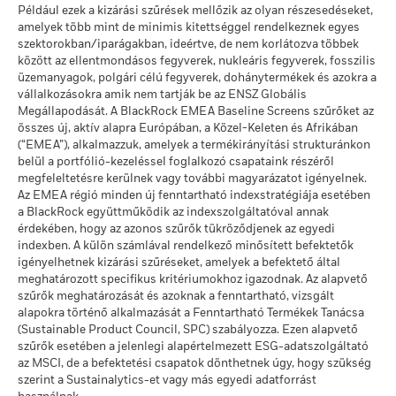
körülmények esetén mekkora összeget kaphat vissza.
Például ezek a kizárási szűrések mellőzik az olyan részesedéseket,
Összhozam,
amelyek több mint de minimis kitettséggel rendelkeznek egyes
6,2
1,2
8,8
8,2
0,7
% CNH
szektorokban/iparágakban, ideértve, de nem korlátozva többek
között az ellentmondásos fegyverek, nukleáris fegyverek, fosszilis
Üzleti részvételi lefedettség
11,72%
Megszorítás
üzemanyagok, polgári célú fegyverek, dohánytermékek és azokra a
Benchmark
vállalkozásokra amik nem tartják be az ENSZ Globális
3,0
1,8
8,2
5,6
-1,4
ekkor: 2026. jún. 30.
1 (%) USD
Megállapodását. A BlackRock EMEA Baseline Screens szűrőket az
Nem lefedett Alap
89,22%
összes új, aktív alapra Európában, a Közel-Keleten és Afrikában
százalékos aránya
(“EMEA”), alkalmazzuk, amelyek a termékirányítási strukturánkon
A teljesítmény a folyó költségek levonása után értendő. A
ekkor: 2026. jún. 30.
belül a portfólió-kezeléssel foglalkozó csapataink részéről
számításokban az esetleges jegyzési /visszaváltási díjak nem
megfeleltetésre kerülnek vagy további magyarázatot igényelnek.
szerepelnek.
A fenti, termikus szénre és olajhomokra vonatkozó, BlackRock
Az EMEA régió minden új fenntartható indexstratégiája esetében
üzleti részvételi kitettségi adatok azokkal a vállalatokkal
a BlackRock együttműködik az indexszolgáltatóval annak
A számadatok a múltbeli teljesítményre vonatkoznak.
A
kapcsolatban kerülnek kiszámításra és jelentésre, amelyek az
érdekében, hogy az azonos szűrők tükröződjenek az egyedi
múltbeli teljesítmény nem jelent megbízható útmutatást a
indexben. A külön számlával rendelkező minősített befektetők
MSCI ESG-kutatás meghatározása szerint bevételük több
jövőbeli teljesítményre nézve. Előfordulhat, hogy a piacok a
igényelhetnek kizárási szűréseket, amelyek a befektető által
mint 5%-át termikus szénből vagy olajhomokból nyerik. Azon
jövőben egészen máshogy fejlődnek. Abban segíthet Önnek,
meghatározott specifikus kritériumokhoz igazodnak. Az alapvető
vállalatokra vonatkozóan, amelyek (0%-os bevételi
szűrők meghatározását és azoknak a fenntartható, vizsgált
hogy felmérje, hogyan kezelték az alapot a múltban
küszöbértéket figyelembe véve) bevételt generálnak termikus
alapokra történő alkalmazását a Fenntartható Termékek Tanácsa
A részvényosztály teljesítményét a nettó eszközérték (NAV)
szénből, illetve olajhomokból, az MSCI ESG-kutatás a
(Sustainable Product Council, SPC) szabályozza. Ezen alapvető
alapján számítják ki, adott esetben a jövedelem
következő kitettségi szinteket határozza meg: Termikus szén
szűrők esetében a jelenlegi alapértelmezett ESG-adatszolgáltató
0,00%, olajhomok 0,00%.
újrabefektetésével. A befektetésből származó hozam a
az MSCI, de a befektetési csapatok dönthetnek úgy, hogy szükség
devizaárfolyam-ingadozások következtében növekedhet vagy
szerint a Sustainalytics-et vagy más egyedi adatforrást
Az Üzleti részvételi mutatókat a BlackRock számítja ki az MSCI
csökkenhet, ha a múltbeli teljesítményszámítástól eltérő