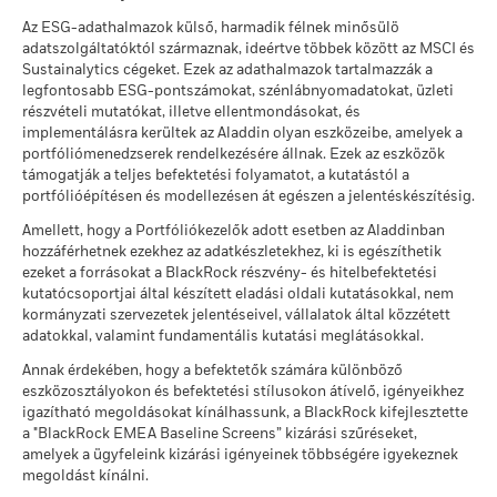
0
bizonyos pénzügyi instrumentumok használatából, ideértve a
módszertant az
alábbi
hivatkozások segítségével.
Ajánlott tartási idő : 3 év
Az allokációk változhatnak.
Jogi felépítés
kapcsolatos adatokat vagy információkat. Lásd az
egész cégre
UCITS
Sustainability related disclosure - WB1-AG
Values
származékos termékeket, amelyek felhasználhatók a piaci
Az ESG-adathalmazok külső, harmadik félnek minősülö
Példa beruházásra CNH 78 000
kiterjedő ESG -integrációs nyilatkozatunkat
, amely további
(hu)
adatszolgáltatóktól származnak, ideértve többek között az MSCI és
kitettség fokozására vagy csökkentésére és/vagy
Morningstar kategória
Other Bond
MSCI - Ellentmondásos
0,00%
információkat tartalmaz erről a megközelítésről, valamint az
-5
Sustainalytics cégeket. Ezek az adathalmazok tartalmazzák a
kockázatkezelésre. Az allokációk változhatnak.
fegyverek
ekkor:
alap dokumentációját arról, hogy adott esetben hogyan
Dealing Frequency
Napi, határidős árazás
legfontosabb ESG-pontszámokat, szénlábnyomadatokat, üzleti
ekkor: 2026. jún. 30.
vesszük figyelembe ezeket a lényeges kockázatokat a
részvételi mutatókat, illetve ellentmondásokat, és
SEDOL
BlackRock Global Funds - Prospectus
BYM4L37
MSCI - Atomfegyverek
terméken belül.
0,00%
implementálásra kerültek az Aladdin olyan eszközeibe, amelyek a
-10
Forgatókönyvek
(English)
ekkor: 2026. jún. 30.
portfóliómenedzserek rendelkezésére állnak. Ezek az eszközök
támogatják a teljes befektetési folyamatot, a kutatástól a
MSCI - Polgári célú tűzfegyver
Nincs minimálisan garantált hozam. Befekte
0,00%
minimális érték
portfólióépítésen és modellezésen át egészen a jelentéskészítésig.
-15
2016
2017
2018
2019
2020
2021
2022
2023
2024
2025
ekkor: 2026. jún. 30.
Amellett, hogy a Portfóliókezelők adott esetben az Aladdinban
Ezt az összeget kaphatja vissza a költségek
Összes dokumentum
Stressz
hozzáférhetnek ezekhez az adatkészletekhez, ki is egészíthetik
Éves átlagos hozam
MSCI - Dohányáru
0,00%
Összhozam, %
Megszorítás Benchmark 1 (%)
ezeket a forrásokat a BlackRock részvény- és hitelbefektetési
ekkor: 2026. jún. 30.
kutatócsoportjai által készített eladási oldali kutatásokkal, nem
Ezt az összeget kaphatja vissza a költségek
Kedvezőtlen
End of interactive chart.
kormányzati szervezetek jelentéseivel, vállalatok által közzétett
Éves átlagos hozam
MSCI - Az ENSZ Globális
0,00%
Megállapodásának elveinek
adatokkal, valamint fundamentális kutatási meglátásokkal.
Ebben az időszakban a teljesítmény olyan körülmények között született,
megsértői
amelyek már nincsenek érvényben.
Ezt az összeget kaphatja vissza a költségek
Mérsékelt
Annak érdekében, hogy a befektetők számára különböző
ekkor: 2026. jún. 30.
Éves átlagos hozam
eszközosztályokon és befektetési stílusokon átívelő, igényeikhez
*2022. dec. 15. napon az Alap megváltoztatta nevét, és/vagy
MSCI - Termikus szén
0,00%
igazítható megoldásokat kínálhassunk, a BlackRock kifejlesztette
befektetési célját és politikáját.
Ezt az összeget kaphatja vissza a költségek
ekkor: 2026. jún. 30.
Kedvező
a "BlackRock EMEA Baseline Screens” kizárási szűréseket,
Éves átlagos hozam
amelyek a ügyfeleink kizárási igényeinek többségére igyekeznek
MSCI - Szurokföldek
0,00%
megoldást kínálni.
A stresszforgatókönyv bemutatja, hogy szélsőséges piaci
2016
2017
2018
2019
2020
2021
ekkor: 2026. jún. 30.