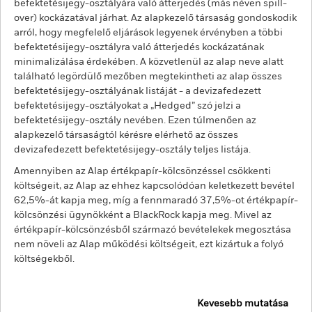
befektetésijegy-osztályára való átterjedés (más néven spill-
over) kockázatával járhat. Az alapkezelő társaság gondoskodik
arról, hogy megfelelő eljárások legyenek érvényben a többi
befektetésijegy-osztályra való átterjedés kockázatának
minimalizálása érdekében. A közvetlenül az alap neve alatt
található legördülő mezőben megtekintheti az alap összes
befektetésijegy-osztályának listáját - a devizafedezett
befektetésijegy-osztályokat a „Hedged” szó jelzi a
befektetésijegy-osztály nevében. Ezen túlmenően az
alapkezelő társaságtól kérésre elérhető az összes
devizafedezett befektetésijegy-osztály teljes listája.
Amennyiben az Alap értékpapír-kölcsönzéssel csökkenti
költségeit, az Alap az ehhez kapcsolódóan keletkezett bevétel
62,5%-át kapja meg, míg a fennmaradó 37,5%-ot értékpapír-
kölcsönzési ügynökként a BlackRock kapja meg. Mivel az
értékpapír-kölcsönzésből származó bevételekek megosztása
nem növeli az Alap működési költségeit, ezt kizártuk a folyó
költségekből.
Kevesebb mutatása