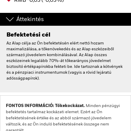
RMB -0,03 (-0,03%)
Áttekintés
Befektetési cél
Az Alap célja az Ön befektetésén elért nettó hozam
maximalizálása, a tőkenövekedés és az Alap eszközeiből
származó jövedelem kombinálásával. Az Alap összes
eszközeinek legalább 70%-át tőkearányos jövedelmet
biztosító értékpapírokba fekteti be. Ide tartoznak a kötvények
és a pénzpiaci instrumentumok (vagyis a rövid lejáratú
adósságpapírok).
FONTOS INFORMÁCIÓ: Tőkekockázat.
Minden pénzügyi
befektetés tartalmaz kockázati elemet. Ezért az Ön
befektetésének értéke és az abból származó jövedelem
változik, és az Ön induló befektetésének összege nem
garantált.