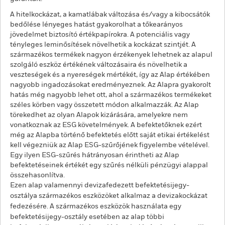
A hitelkockázat, a kamatlábak változása és/vagy a kibocsátók
bedőlése lényeges hatást gyakorolhat a tőkearányos
jövedelmet biztosító értékpapírokra. A potenciális vagy
tényleges leminősítések növelhetik a kockázat szintjét. A
származékos termékek nagyon érzékenyek lehetnek az alapul
szolgáló eszköz értékének változásaira és növelhetik a
veszteségek és a nyereségek mértékét, így az Alap értékében
nagyobb ingadozásokat eredményeznek. Az Alapra gyakorolt
hatás még nagyobb lehet ott, ahol a származékos termékeket
széles körben vagy összetett módon alkalmazzák. Az Alap
törekedhet az olyan Alapok kizárására, amelyekre nem
vonatkoznak az ESG követelmények. A befektetőknek ezért
még az Alapba történő befektetés előtt saját etikai értékelést
kell végezniük az Alap ESG-szűrőjének figyelembe vételével.
Egy ilyen ESG-szűrés hátrányosan érintheti az Alap
befektetéseinek értékét egy szűrés nélküli pénzügyi alappal
összehasonlítva.
Ezen alap valamennyi devizafedezett befektetésijegy-
osztálya származékos eszközöket alkalmaz a devizakockázat
fedezésére. A származékos eszközök használata egy
befektetésijegy-osztály esetében az alap többi