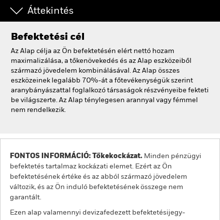
Áttekintés
Befektetési cél
Az Alap célja az Ön befektetésén elért nettó hozam
maximalizálása, a tőkenövekedés és az Alap eszközeiből
származó jövedelem kombinálásával. Az Alap összes
eszközeinek legalább 70%-át a főtevékenységük szerint
aranybányászattal foglalkozó társaságok részvényeibe fekteti
be világszerte. Az Alap ténylegesen arannyal vagy fémmel
nem rendelkezik.
FONTOS INFORMÁCIÓ: Tőkekockázat.
Minden pénzügyi
befektetés tartalmaz kockázati elemet. Ezért az Ön
befektetésének értéke és az abból származó jövedelem
változik, és az Ön induló befektetésének összege nem
garantált.
Ezen alap valamennyi devizafedezett befektetésijegy-