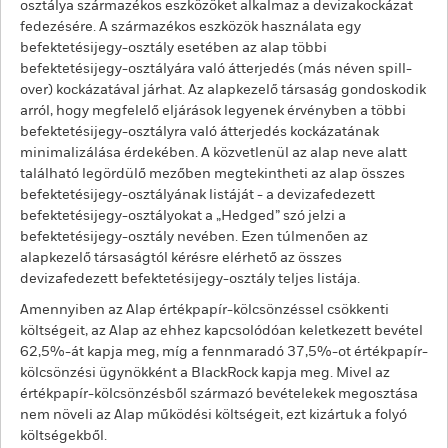
osztálya származékos eszközöket alkalmaz a devizakockázat
fedezésére. A származékos eszközök használata egy
befektetésijegy-osztály esetében az alap többi
befektetésijegy-osztályára való átterjedés (más néven spill-
over) kockázatával járhat. Az alapkezelő társaság gondoskodik
arról, hogy megfelelő eljárások legyenek érvényben a többi
befektetésijegy-osztályra való átterjedés kockázatának
minimalizálása érdekében. A közvetlenül az alap neve alatt
található legördülő mezőben megtekintheti az alap összes
befektetésijegy-osztályának listáját - a devizafedezett
befektetésijegy-osztályokat a „Hedged” szó jelzi a
befektetésijegy-osztály nevében. Ezen túlmenően az
alapkezelő társaságtól kérésre elérhető az összes
devizafedezett befektetésijegy-osztály teljes listája.
Amennyiben az Alap értékpapír-kölcsönzéssel csökkenti
költségeit, az Alap az ehhez kapcsolódóan keletkezett bevétel
62,5%-át kapja meg, míg a fennmaradó 37,5%-ot értékpapír-
kölcsönzési ügynökként a BlackRock kapja meg. Mivel az
értékpapír-kölcsönzésből származó bevételekek megosztása
nem növeli az Alap működési költségeit, ezt kizártuk a folyó
költségekből.